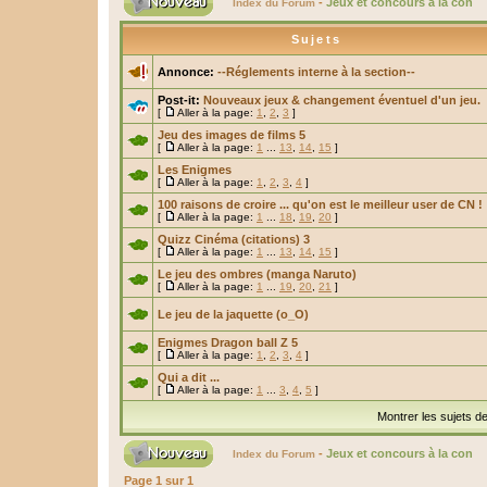
-
Jeux et concours à la con
Index du Forum
Sujets
Annonce:
--Réglements interne à la section--
Post-it:
Nouveaux jeux & changement éventuel d'un jeu.
[
Aller à la page:
1
,
2
,
3
]
Jeu des images de films 5
[
Aller à la page:
1
...
13
,
14
,
15
]
Les Enigmes
[
Aller à la page:
1
,
2
,
3
,
4
]
100 raisons de croire ... qu'on est le meilleur user de CN !
[
Aller à la page:
1
...
18
,
19
,
20
]
Quizz Cinéma (citations) 3
[
Aller à la page:
1
...
13
,
14
,
15
]
Le jeu des ombres (manga Naruto)
[
Aller à la page:
1
...
19
,
20
,
21
]
Le jeu de la jaquette (o_O)
Enigmes Dragon ball Z 5
[
Aller à la page:
1
,
2
,
3
,
4
]
Qui a dit ...
[
Aller à la page:
1
...
3
,
4
,
5
]
Montrer les sujets d
-
Jeux et concours à la con
Index du Forum
Page
1
sur
1