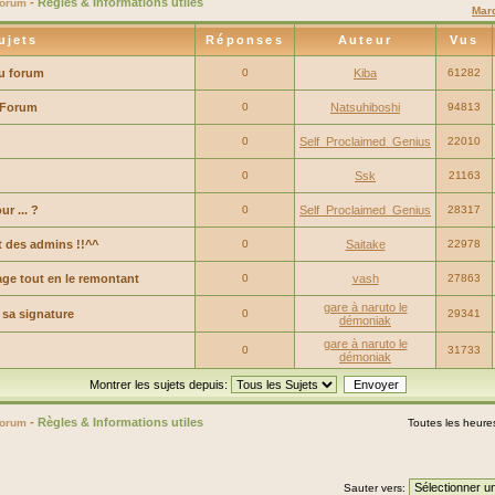
-
Règles & Informations utiles
Forum
Marq
ujets
Réponses
Auteur
Vus
du forum
0
Kiba
61282
 Forum
0
Natsuhiboshi
94813
0
Self_Proclaimed_Genius
22010
0
Ssk
21163
r ... ?
0
Self_Proclaimed_Genius
28317
 des admins !!^^
0
Saitake
22978
ge tout en le remontant
0
vash
27863
gare à naruto le
 sa signature
0
29341
démoniak
gare à naruto le
0
31733
démoniak
Montrer les sujets depuis:
-
Règles & Informations utiles
Forum
Toutes les heure
Sauter vers: