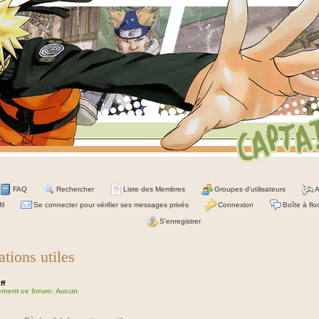
FAQ
Rechercher
Liste des Membres
Groupes d'utilisateurs
A
il
Se connecter pour vérifier ses messages privés
Connexion
Boîte à flo
S'enregistrer
tions utiles
ff
lement ce forum: Aucun