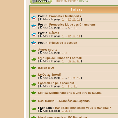
-
Sports
Index du Forum
Sujets
Post-it:
Pronostics Multisports
[
Aller à la page:
1
...
17
,
18
,
19
]
Post-it:
Pronostics Ligue des Champions
[
Aller à la page:
1
...
3
,
4
,
5
]
Post-it:
Débats
[
Aller à la page:
1
...
12
,
13
,
14
]
Post-it:
Règles de la section
Autres sports
[
Aller à la page:
1
,
2
]
L'Equipe de France de Football
[
Aller à la page:
1
...
66
,
67
,
68
]
Ballon d'Or
Le Quizz Sportif
[
Aller à la page:
1
...
47
,
48
,
49
]
Football-Le plus beau but
[
Aller à la page:
1
...
4
,
5
,
6
]
Le Real Madrid remporte le 34e titre de la Liga
Real Madrid - 113 années de Legends
[ Sondage ]
HandBall: connaissez vous le Handball?
[
Aller à la page:
1
,
2
,
3
]
Messi veut revenir au FC Barcelone