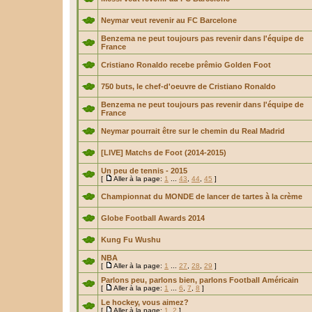
Neymar veut revenir au FC Barcelone
Benzema ne peut toujours pas revenir dans l'équipe de
France
Cristiano Ronaldo recebe prêmio Golden Foot
750 buts, le chef-d'oeuvre de Cristiano Ronaldo
Benzema ne peut toujours pas revenir dans l'équipe de
France
Neymar pourrait être sur le chemin du Real Madrid
[LIVE] Matchs de Foot (2014-2015)
Un peu de tennis - 2015
[
Aller à la page:
1
...
43
,
44
,
45
]
Championnat du MONDE de lancer de tartes à la crème
Globe Football Awards 2014
Kung Fu Wushu
NBA
[
Aller à la page:
1
...
27
,
28
,
29
]
Parlons peu, parlons bien, parlons Football Américain
[
Aller à la page:
1
...
6
,
7
,
8
]
Le hockey, vous aimez?
[
Aller à la page:
1
,
2
]