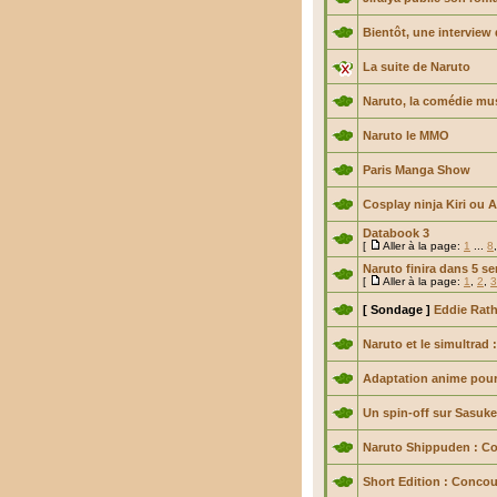
Bientôt, une interview
La suite de Naruto
Naruto, la comédie mu
Naruto le MMO
Paris Manga Show
Cosplay ninja Kiri ou 
Databook 3
[
Aller à la page:
1
...
8
Naruto finira dans 5 s
[
Aller à la page:
1
,
2
,
3
[ Sondage ]
Eddie Rath
Naruto et le simultrad : 
Adaptation anime pour
Un spin-off sur Sasuke 
Naruto Shippuden : Co
Short Edition : Concou