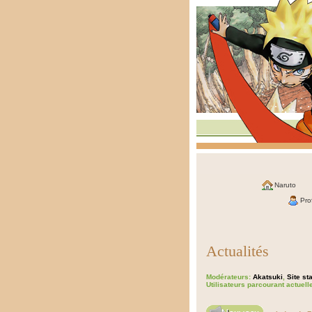
Naruto
Prof
Actualités
Modérateurs:
Akatsuki
,
Site sta
Utilisateurs parcourant actuel