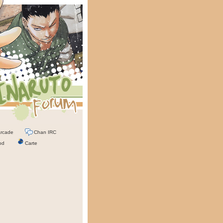
rcade
Chan IRC
od
Carte