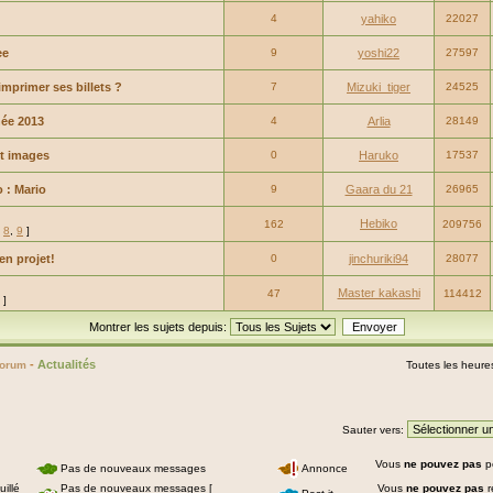
4
yahiko
22027
ee
9
yoshi22
27597
imprimer ses billets ?
7
Mizuki_tiger
24525
ée 2013
4
Arlia
28149
et images
0
Haruko
17537
 : Mario
9
Gaara du 21
26965
Hebiko
162
209756
,
8
,
9
]
en projet!
0
jinchuriki94
28077
Master kakashi
47
114412
]
Montrer les sujets depuis:
-
Actualités
Forum
Toutes les heure
Sauter vers:
Vous
ne pouvez pas
p
Pas de nouveaux messages
Annonce
illé
Pas de nouveaux messages [
Vous
ne pouvez pas
r