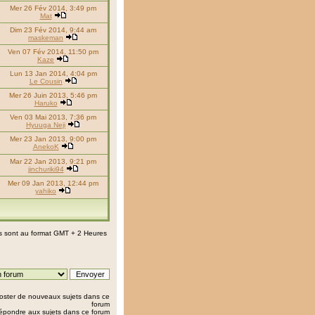
Mer 26 Fév 2014, 3:49 pm
Mat
Dim 23 Fév 2014, 9:44 am
maskeman
Ven 07 Fév 2014, 11:50 pm
Kaze
Lun 13 Jan 2014, 4:04 pm
Le Cousin
Mer 26 Juin 2013, 5:46 pm
Haruko
Ven 03 Mai 2013, 7:36 pm
Hyuuga Neji
Mer 23 Jan 2013, 9:00 pm
AnekoK
Mar 22 Jan 2013, 9:21 pm
jinchuriki94
Mer 09 Jan 2013, 12:44 pm
yahiko
s sont au format GMT + 2 Heures
oster de nouveaux sujets dans ce
forum
épondre aux sujets dans ce forum