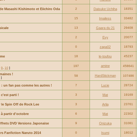
 de Masashi Kishimoto et Eiichiro Oda
2
Daisuke Uchiha
18351
15
Imailess
33482
sicale
13
Gaara du 21
29408
2
Evy
20077
0
zapa02
18793
Ame
18
le-toufou
45237
amine
197
458641
,
9
,
10
]
emaines !
HardStickman
58
107486
]
 : un fan pas comme les autres !
7
Lucie
28724
c'est parti !
3
Mat
19169
 le Spin Off de Rock Lee
3
Arlia
23761
à partir d'octobre
6
Mat
22302
ffrets DVD Versions Japonaise
9
Onizuka
31081
rs Fanfiction Naruto 2014
0
Isumi
18012