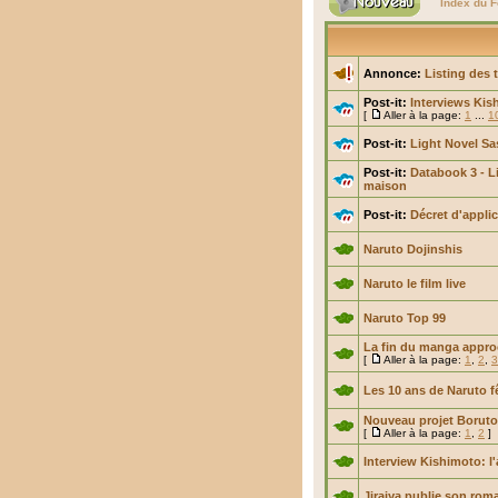
Index du 
Annonce:
Listing des 
Post-it:
Interviews Kis
[
Aller à la page:
1
...
1
Post-it:
Light Novel Sa
Post-it:
Databook 3 - Li
maison
Post-it:
Décret d'applic
Naruto Dojinshis
Naruto le film live
Naruto Top 99
La fin du manga approc
[
Aller à la page:
1
,
2
,
3
Les 10 ans de Naruto f
Nouveau projet Borut
[
Aller à la page:
1
,
2
]
Interview Kishimoto: l'a
Jiraiya publie son rom