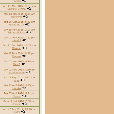
Haruko
Ven 22 Mai 2015, 10:16 pm
Daisuke Uchiha
Mer 13 Mai 2015, 8:59 am
Hecchima
Jeu 26 Mar 2015, 5:42 pm
Gaara du 21
Dim 15 Fév 2015, 2:17 am
Eddard Uchiwa
Dim 01 Fév 2015, 1:22 pm
zapa02
Jeu 11 Déc 2014, 12:27 am
Missmaf
Mar 11 Nov 2014, 8:32 pm
Thysma
Dim 02 Nov 2014, 9:38 pm
Marc3
Dim 02 Nov 2014, 1:30 pm
kazekagedan
Lun 08 Sep 2014, 10:53 am
yuya
Mer 13 Aoû 2014, 4:35 pm
Haruko
Jeu 07 Aoû 2014, 6:21 pm
Cissou
Sam 19 Juil 2014, 2:59 pm
Onizuka
Ven 27 Juin 2014, 10:16 pm
Isumi