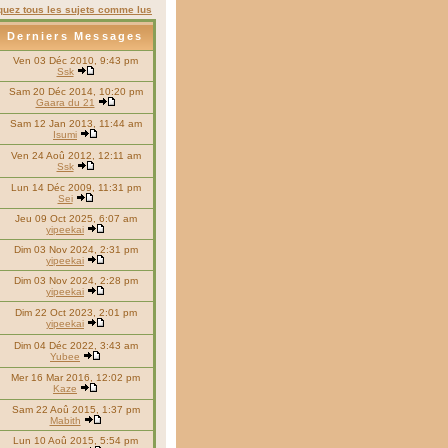
uez tous les sujets comme lus
Derniers Messages
Ven 03 Déc 2010, 9:43 pm
Ssk
Sam 20 Déc 2014, 10:20 pm
Gaara du 21
Sam 12 Jan 2013, 11:44 am
Isumi
Ven 24 Aoû 2012, 12:11 am
Ssk
Lun 14 Déc 2009, 11:31 pm
Sei
Jeu 09 Oct 2025, 6:07 am
yipeekai
Dim 03 Nov 2024, 2:31 pm
yipeekai
Dim 03 Nov 2024, 2:28 pm
yipeekai
Dim 22 Oct 2023, 2:01 pm
yipeekai
Dim 04 Déc 2022, 3:43 am
Yubee
Mer 16 Mar 2016, 12:02 pm
Kaze
Sam 22 Aoû 2015, 1:37 pm
Mabith
Lun 10 Aoû 2015, 5:54 pm