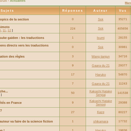
-
Actualités
Forum
Marq
Sujets
Réponses
Auteur
Vus
topics de la section
0
Ssk
35271
himoto
Ssk
224
405656
0
,
11
,
12
]
suke gaiden : les traductions
1
Isumi
28155
ens directs vers les traductions
0
Ssk
30981
ation des règles
3
Wang tianjun
34716
9
Gaara du 21
29377
17
Haruko
54870
7
Gaara du 21
11243
he...
Kakashi Hatake
50
141538
]
Senpai
Kakashi Hatake
êtés en France
9
29388
Sensei
o?
Kaze
27
80227
uteur va faire de la science fiction
1
shikamara
17732
an !
1
Haruko
19836