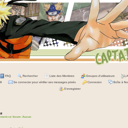
FAQ
Rechercher
Liste des Membres
Groupes d'utilisateurs
A
il
Se connecter pour vérifier ses messages privés
Connexion
Boîte à flo
S'enregistrer
ff
lement ce forum: Aucun