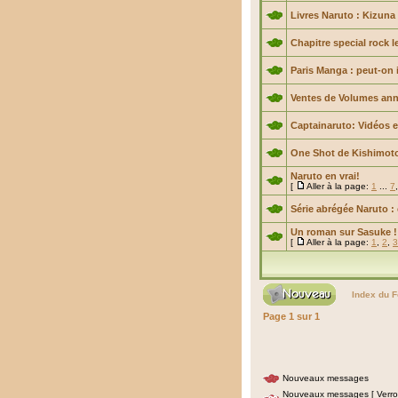
Livres Naruto : Kizuna
Chapitre special rock l
Paris Manga : peut-on 
Ventes de Volumes ann
Captainaruto: Vidéos 
One Shot de Kishimoto
Naruto en vrai!
[
Aller à la page:
1
...
7
Série abrégée Naruto : 
Un roman sur Sasuke !
[
Aller à la page:
1
,
2
,
3
Index du 
Page
1
sur
1
Nouveaux messages
Nouveaux messages [ Verrou