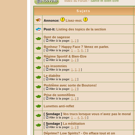
-
Santé et Bien Être
Index du Forum
Sujets
Annonce:
Lisez-moi.
Post-it:
Listing des topics de la section
Dent de sagesse
[
Aller à la page:
1
,
2
]
Bonheur ? Happy Face ? Venez en parler.
[
Aller à la page:
1
...
5
,
6
,
7
]
Régime Sportif & Bien-Etre
[
Aller à la page:
1
,
2
]
Les insomnies
[
Aller à la page:
1
,
2
,
3
]
Le diabète
[
Aller à la page:
1
,
2
]
Problème avec sorte de Boutons!
[
Aller à la page:
1
,
2
]
Prise de somnifères
[
Aller à la page:
1
,
2
]
Lunettes anti-reflet
[ Sondage ]
Vos trucs lorsque vous n'avez pas le moral
[
Aller à la page:
1
...
4
,
5
,
6
]
[ Sondage ]
La méditation
[
Aller à la page:
1
,
2
]
Déprime? Low Spirits? - On efface tout et on