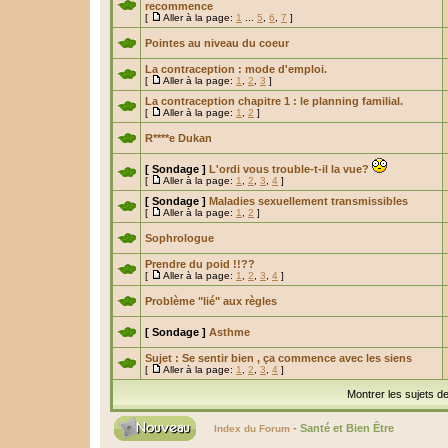
recommence
[
Aller à la page:
1
...
5
,
6
,
7
]
Pointes au niveau du coeur
La contraception : mode d'emploi.
[
Aller à la page:
1
,
2
,
3
]
La contraception chapitre 1 : le planning familial.
[
Aller à la page:
1
,
2
]
R****e Dukan
[ Sondage ]
L'ordi vous trouble-t-il la vue?
[
Aller à la page:
1
,
2
,
3
,
4
]
[ Sondage ]
Maladies sexuellement transmissibles
[
Aller à la page:
1
,
2
]
Sophrologue
Prendre du poid !!??
[
Aller à la page:
1
,
2
,
3
,
4
]
Problème "lié" aux règles
[ Sondage ]
Asthme
Sujet : Se sentir bien , ça commence avec les siens
[
Aller à la page:
1
,
2
,
3
,
4
]
Montrer les sujets d
-
Santé et Bien Être
Index du Forum