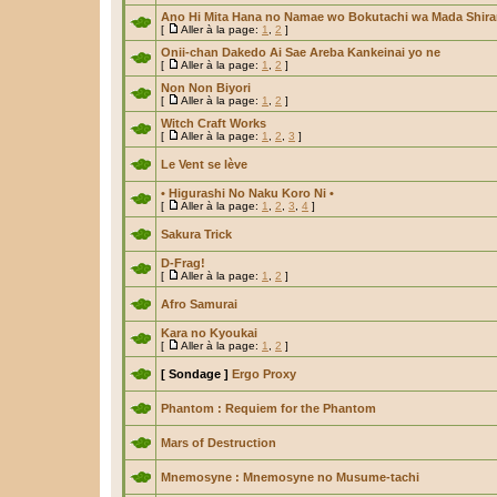
Ano Hi Mita Hana no Namae wo Bokutachi wa Mada Shira
[
Aller à la page:
1
,
2
]
Onii-chan Dakedo Ai Sae Areba Kankeinai yo ne
[
Aller à la page:
1
,
2
]
Non Non Biyori
[
Aller à la page:
1
,
2
]
Witch Craft Works
[
Aller à la page:
1
,
2
,
3
]
Le Vent se lève
• Higurashi No Naku Koro Ni •
[
Aller à la page:
1
,
2
,
3
,
4
]
Sakura Trick
D-Frag!
[
Aller à la page:
1
,
2
]
Afro Samurai
Kara no Kyoukai
[
Aller à la page:
1
,
2
]
[ Sondage ]
Ergo Proxy
Phantom : Requiem for the Phantom
Mars of Destruction
Mnemosyne : Mnemosyne no Musume-tachi