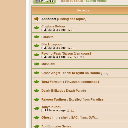
-
Seinen Anime
Index du Forum
Sujets
Annonce:
[Listing des topics]
Cowboy Bebop.
[
Aller à la page:
1
,
2
]
Parasite
Black Lagoon
[
Aller à la page:
1
,
2
]
Psycho-Pass [Saison 2 en cours]
[
Aller à la page:
1
...
7
,
8
,
9
]
Mushishi
Cross Ange: Tenshi to Ryuu no Rondo [- 16]
Terra Formars : l'invasion commence !
Death Billiards / Death Parade
Rakuen Tsuihou : Expelled from Paradise
Tokyo Kushu
[
Aller à la page:
1
,
2
]
Ghost in the shell : SAC, films, OAV…
Aoi Bungaku Series