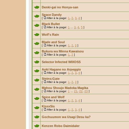
Denki-gai no Honya-san
Space Dandy
[
Aller à la page:
1
,
2
,
3
,
4
]
Black Bullet
[
Aller à la page:
1
...
3
,
4
,
5
]
Wolf's Rain
Blade and Soul
[
Aller à la page:
1
,
2
,
3
]
Bokura wa Minna Kawaisou
[
Aller à la page:
1
,
2
]
Selector Infected WIXOSS
Aoki Hagane no Arpeggio
[
Aller à la page:
1
,
2
,
3
,
4
]
Steins;Gate
[
Aller à la page:
1
,
2
,
3
]
Mahou Shoujo Madoka Magika
[
Aller à la page:
1
...
21
,
22
,
23
]
Spice and Wolf
[
Aller à la page:
1
,
2
,
3
,
4
]
KissxSis
[
Aller à la page:
1
,
2
,
3
,
4
]
Gochuumon wa Usagi Desu ka?
Kenzen Robo Daimidaler