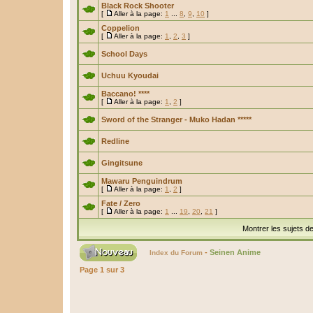
Black Rock Shooter
[
Aller à la page:
1
...
8
,
9
,
10
]
Coppelion
[
Aller à la page:
1
,
2
,
3
]
School Days
Uchuu Kyoudai
Baccano! ****
[
Aller à la page:
1
,
2
]
Sword of the Stranger - Muko Hadan *****
Redline
Gingitsune
Mawaru Penguindrum
[
Aller à la page:
1
,
2
]
Fate / Zero
[
Aller à la page:
1
...
19
,
20
,
21
]
Montrer les sujets d
-
Seinen Anime
Index du Forum
Page
1
sur
3