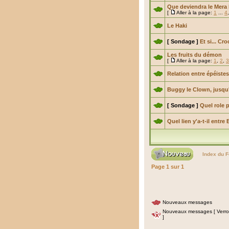
Que deviendra le Mera 
[
Aller à la page:
1
...
4
Le Haki
[ Sondage ]
Et si... Cr
Les fruits du démon
[
Aller à la page:
1
,
2
,
3
Relation entre épéiste
Buggy le Clown, jusqu'o
[ Sondage ]
Quel role p
Quel lien y'a-t-il ent
Index du 
Page
1
sur
1
Nouveaux messages
Nouveaux messages [ Verrou
]