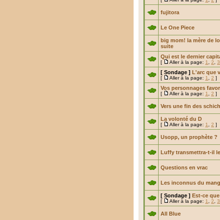
fujitora
Le One Piece
big mom! la mère de l
suite
Qui est le dernier capit
[
Aller à la page:
1
,
2
,
3
[ Sondage ]
L'arc que 
[
Aller à la page:
1
,
2
]
Vos personnages favor
[
Aller à la page:
1
,
2
]
Vers une fin des schic
La volonté du D
[
Aller à la page:
1
,
2
]
Usopp, un prophète ?
Luffy transmettra-t-il
Questions en vrac
Les inconnus du man
[ Sondage ]
Est-ce que
[
Aller à la page:
1
,
2
,
3
All Blue