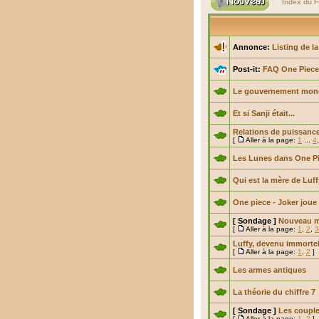
Index du 
Annonce:
Listing de l
Post-it:
FAQ One Piece
Le gouvernement mond
Et si Sanji était...
Relations de puissanc
[
Aller à la page:
1
...
4
Les Lunes dans One P
Qui est la mère de Luff
One piece - Joker joue 
[ Sondage ]
Nouveau m
[
Aller à la page:
1
,
2
,
3
Luffy, devenu immortel
[
Aller à la page:
1
,
2
]
Les armes antiques
La théorie du chiffre 7
[ Sondage ]
Les coupl
[
Aller à la page:
1
,
2
]