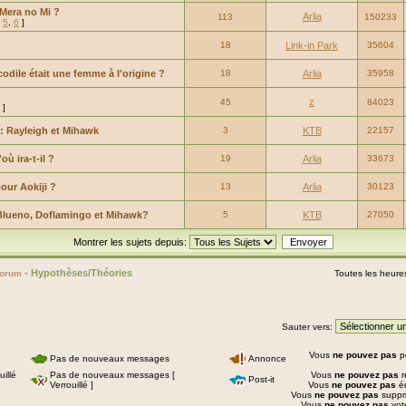
Mera no Mi ?
Arlia
113
150233
,
5
,
6
]
18
Link-in Park
35604
ocodile était une femme à l'origine ?
18
Arlia
35958
z
45
84023
]
s: Rayleigh et Mihawk
3
KTB
22157
ù ira-t-il ?
19
Arlia
33673
our Aokiji ?
13
Arlia
30123
re Blueno, Doflamingo et Mihawk?
5
KTB
27050
Montrer les sujets depuis:
-
Hypothèses/Théories
Forum
Toutes les heure
Sauter vers:
Vous
ne pouvez pas
p
Pas de nouveaux messages
Annonce
illé
Pas de nouveaux messages [
Vous
ne pouvez pas
r
Post-it
Verrouillé ]
Vous
ne pouvez pas
éd
Vous
ne pouvez pas
suppr
Vous
ne pouvez pas
vot