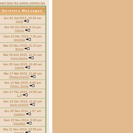
uez tous les sujets comme lus
Derniers Messages
Jeu 04 Juil 2013, 10:18 am
Isumi
Ven 03 Oct 2014, 8:14 pm
Adelys
Sam 10 Déc 2022, 7:32 pm
yipeekai
Mar 10 Nov 2015, 11:15 pm
lilcrew
Mar 18 Aoû 2015, 11:31 am
kyoju kenpu
Ven 05 Juin 2015, 11:49 am
Adelys
Mar 17 Mar 2015, 11:44 am
Hinata-chan03
Ven 13 Mar 2015, 6:45 pm
Amine_Sama
Ven 27 Fév 2015, 10:56 am
L.A
Ven 19 Déc 2014, 11:31 pm
itachi ohhhhh
Jeu 20 Nov 2014, 1:07 am
hawkios
Sam 15 Nov 2014, 5:00 pm
Sparsker
Mar 11 Nov 2014, 10:55 pm
kosaka