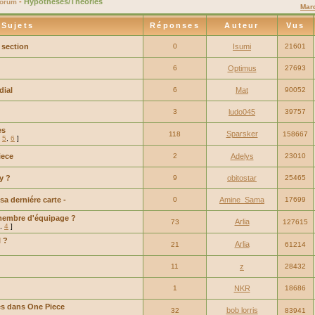
-
Hypothèses/Théories
Forum
Marq
Sujets
Réponses
Auteur
Vus
a section
0
Isumi
21601
6
Optimus
27693
ial
6
Mat
90052
3
ludo045
39757
es
Sparsker
118
158667
,
5
,
6
]
iece
2
Adelys
23010
y ?
9
obitostar
25465
sa derniére carte -
0
Amine_Sama
17699
embre d'équipage ?
Arlia
73
127615
,
4
]
 ?
Arlia
21
61214
11
z
28432
1
NKR
18686
es dans One Piece
bob lorris
32
83941