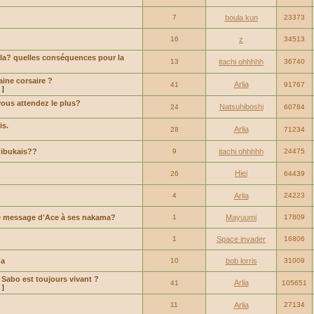
7
boula kun
23373
16
z
34513
ola? quelles conséquences pour la
13
itachi ohhhhh
36740
aine corsaire ?
Arlia
41
91767
]
vous attendez le plus?
Natsuhiboshi
24
60784
is.
Arlia
28
71234
hibukais??
9
itachi ohhhhh
24475
Hiei
26
64439
4
Arlia
24223
 le message d'Ace à ses nakama?
1
Mayuumi
17809
1
Space invader
16806
ga
10
bob lorris
31009
 Sabo est toujours vivant ?
Arlia
41
105651
]
11
Arlia
27134