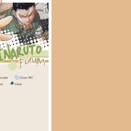
rcade
Chan IRC
od
Carte