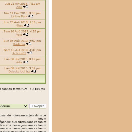
Lun 21 Avr 2014, 7:11 am
Arlia
Mer 11 Déc 2013, 3:53 pm
Link-in Park
Lun 26 Aoû 2013, 1:16 pm
*Tess
Sam 10 Aoû 2013, 4:29 pm
Void
Lun 05 Aoû 2013, 5:52 pm
Kadabra
Sam 13 Juil 2013, 4:30 pm
Actarus62
Lun 08 Juil 2013, 9:42 pm
Arlia
Lun 08 Juil 2013, 3:52 pm
Daisuke Uchiha
s sont au format GMT + 2 Heures
oster de nouveaux sujets dans ce
forum
épondre aux sujets dans ce forum
iter vos messages dans ce forum
imer vos messages dans ce forum
er dans les sondages de ce forum