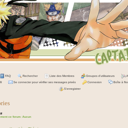
FAQ
Rechercher
Liste des Membres
Groupes d'utilisateurs
A
il
Se connecter pour vérifier ses messages privés
Connexion
Boîte à flo
S'enregistrer
ries
ff
lement ce forum: Aucun