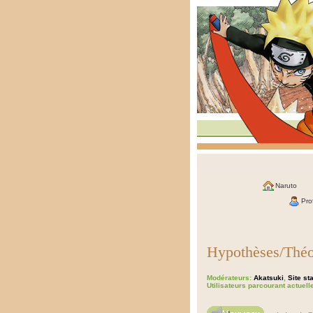
Naruto
Prof
Hypothèses/Théo
Modérateurs:
Akatsuki
,
Site sta
Utilisateurs parcourant actuel