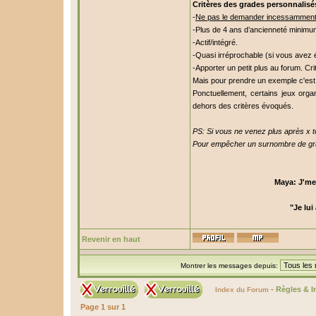
Critères des grades personnalisé
-
Ne pas le demander incessamment 
-Plus de 4 ans d’ancienneté minimu
-Actif/intégré.
-Quasi irréprochable (si vous avez é
-Apporter un petit plus au forum. Cr
Mais pour prendre un exemple c'est q
Ponctuellement, certains jeux orga
dehors des critères évoqués.
PS: Si vous ne venez plus après x t
Pour empêcher un surnombre de grad
Maya: J'me 
"Je lui
Revenir en haut
Montrer les messages depuis:
-
Règles & I
Index du Forum
Page
1
sur
1