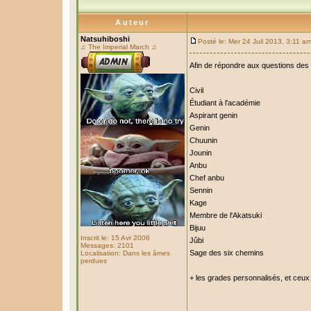
Auteur
Natsuhiboshi
Posté le: Mer 24 Juil 2013, 3:11 a
♫ The Imperial March ♫
Afin de répondre aux questions des n
Civil
Étudiant à l'académie
Aspirant genin
Genin
Chuunin
Jounin
Anbu
Chef anbu
Sennin
Kage
Membre de l'Akatsuki
Bijuu
Inscrit le: 15 Avr 2006
Jûbi
Messages: 2101
Sage des six chemins
Localisation: Dans les âmes
perdues
+ les grades personnalisés, et ceux 