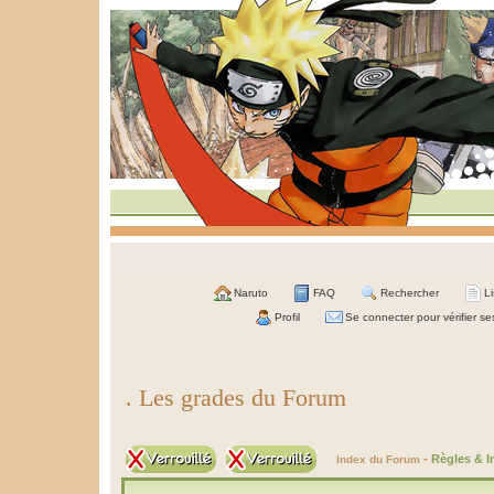
Naruto
FAQ
Rechercher
L
Profil
Se connecter pour vérifier s
. Les grades du Forum
-
Règles & I
Index du Forum