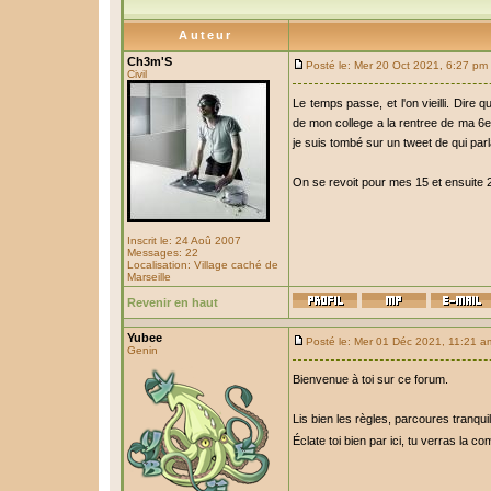
Auteur
Ch3m'S
Posté le: Mer 20 Oct 2021, 6:27 pm
Civil
Le temps passe, et l'on vieilli. Dir
de mon college a la rentree de ma 6em
je suis tombé sur un tweet de qui parl
On se revoit pour mes 15 et ensuite 
Inscrit le: 24 Aoû 2007
Messages: 22
Localisation: Village caché de
Marseille
Revenir en haut
Yubee
Posté le: Mer 01 Déc 2021, 11:21 a
Genin
Bienvenue à toi sur ce forum.
Lis bien les règles, parcoures tranquil
Éclate toi bien par ici, tu verras la