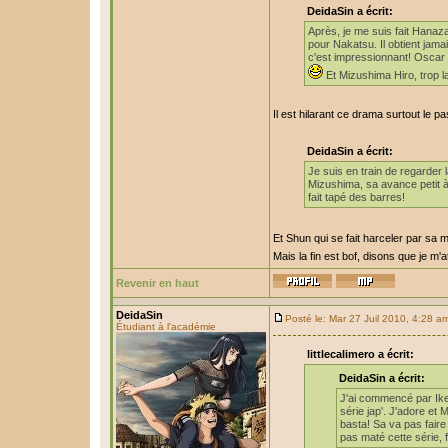
DeidaSin a écrit:
Après, je me suis fait Hanaza
pour Nakatsu. Il obtient jamais
c'est impressionnant! Oscar e
Et Mizushima Hiro, trop l
Il est hilarant ce drama surtout le p
DeidaSin a écrit:
Je suis en train de regarde
Mizushima, sa avance petit à 
fait tapé des barres!
Et Shun qui se fait harceler par sa
Mais la fin est bof, disons que je m
Revenir en haut
DeidaSin
Posté le: Mar 27 Juil 2010, 4:28 a
Étudiant à l'académie
littlecalimero a écrit:
DeidaSin a écrit:
J'ai commencé par Ik
série jap'. J'adore et
basta! Sa va pas faire d
pas maté cette série, f