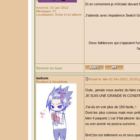
Et en cemoment je m'éclate devant
Inscrit le: 10 Jan 2012
Messages: 57
Localisation: Entre ici et ailleurs
J'attends avec impatience Switch Girl
Deux faiblesses qui s'appuient l'u
l'
Revenir en haut
leehom
Posté le: Mer 01 Fév 2012, 10:53
Étudiant à l'académie
Oula , jamais vous auriez du faire ce
JE SUIS UNE GRANDE IN CONDIT
J'ai du en voir plus de 150 facile, !
Dont les plus connus mais mon préf
bien 4 paquets ) car il fait pleurer d
ou son avenir ne pourra survivre...
Bref j'en est tellement vu et revu q