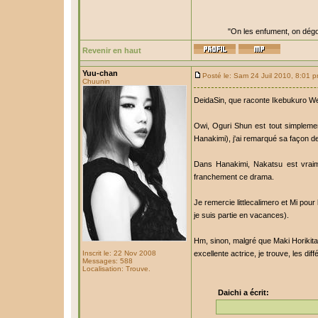
"On les enfument, on dégo
Revenir en haut
Yuu-chan
Posté le: Sam 24 Juil 2010, 8:01 
Chuunin
DeidaSin, que raconte Ikebukuro We
Owi, Oguri Shun est tout simplemen
Hanakimi), j'ai remarqué sa façon d
Dans Hanakimi, Nakatsu est vraime
franchement ce drama.
Je remercie littlecalimero et Mi pour
je suis partie en vacances).
Hm, sinon, malgré que Maki Horikita 
Inscrit le: 22 Nov 2008
excellente actrice, je trouve, les di
Messages: 588
Localisation: Trouve.
Daichi a écrit: