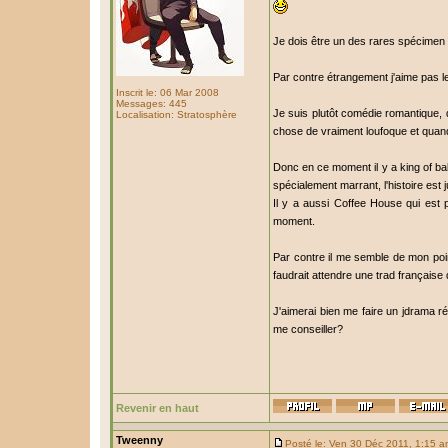
Je dois être un des rares spécimen
Par contre étrangement j'aime pas les
Inscrit le: 06 Mar 2008
Messages: 445
Je suis plutôt comédie romantique, 
Localisation: Stratosphère
chose de vraiment loufoque et quand
Donc en ce moment il y a king of bak
spécialement marrant, l'histoire est ju
Il y a aussi Coffee House qui est p
moment.
Par contre il me semble de mon poin
faudrait attendre une trad française
J'aimerai bien me faire un jdrama ré
me conseiller?
Revenir en haut
Tweenny
Posté le: Ven 30 Déc 2011, 1:15 