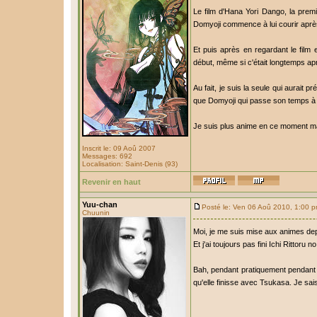
Le film d'Hana Yori Dango, la premi
Domyoji commence à lui courir après
Et puis après en regardant le film e
début, même si c'était longtemps apr
Au fait, je suis la seule qui aurai
que Domyoji qui passe son temps à a
Je suis plus anime en ce moment mai
Inscrit le: 09 Aoû 2007
Messages: 692
Localisation: Saint-Denis (93)
Revenir en haut
Yuu-chan
Posté le: Ven 06 Aoû 2010, 1:00 
Chuunin
Moi, je me suis mise aux animes dep
Et j'ai toujours pas fini Ichi Rittoru
Bah, pendant pratiquement pendant t
qu'elle finisse avec Tsukasa. Je sa