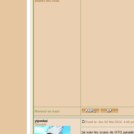
affaires des chats
Revenir en haut
yipeekai
Posté le: Jeu 02 Mai 2024, 4:46 p
Chuunin
j'ai suivi les scans de GTO paradiz