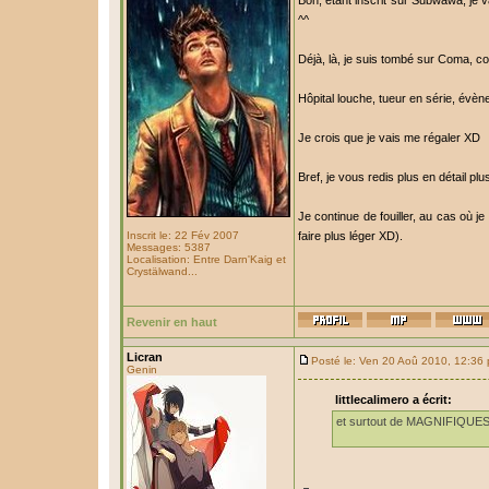
Bon, étant inscrit sur Subwawa, je v
^^
Déjà, là, je suis tombé sur Coma, c
Hôpital louche, tueur en série, évè
Je crois que je vais me régaler XD
Bref, je vous redis plus en détail plu
Je continue de fouiller, au cas où
Inscrit le: 22 Fév 2007
faire plus léger XD).
Messages: 5387
Localisation: Entre Darn'Kaig et
Crystälwand...
Revenir en haut
Licran
Posté le: Ven 20 Aoû 2010, 12:36
Genin
littlecalimero a écrit:
et surtout de MAGNIFIQUES