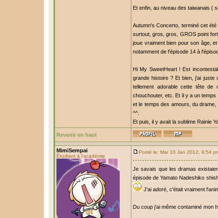
Et enfin, au niveau des taiwanais (
Autumn's Concerto, terminé cet été é
surtout, gros, gros, GROS point fort 
joue vraiment bien pour son âge, et i
notamment de l'épisode 14 à l'épisod
Hi My SweetHeart ! Est incontesta
grande histoire ? Et bien, j'ai jus
tellement adorable cette tête de 
chouchouter, etc. Et il y a un temps
et le temps des amours, du drame, 
^^.
Et puis, il y avait la sublime Rainie 
Revenir en haut
MimiSempai
Posté le: Mar 10 Jan 2012, 9:54 p
Étudiant à l'académie
Je savais que les dramas existaien
épisode de Yamato Nadeshiko shishi h
J'ai adoré, c'était vraiment l'a
Du coup j'ai même contaminé mon hom