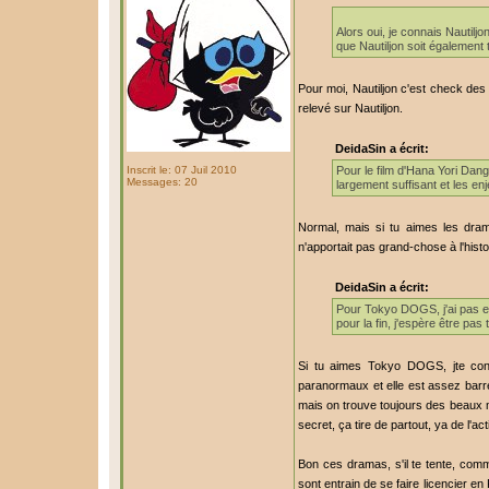
Alors oui, je connais Nautiljo
que Nautiljon soit également t
Pour moi, Nautiljon c'est check des 
relevé sur Nautiljon.
DeidaSin a écrit:
Inscrit le: 07 Juil 2010
Pour le film d'Hana Yori Dang
Messages: 20
largement suffisant et les enj
Normal, mais si tu aimes les drama
n'apportait pas grand-chose à l'histoir
DeidaSin a écrit:
Pour Tokyo DOGS, j'ai pas enc
pour la fin, j'espère être pas
Si tu aimes Tokyo DOGS, jte cons
paranormaux et elle est assez barrée 
mais on trouve toujours des beaux m
secret, ça tire de partout, ya de l
Bon ces dramas, s'il te tente, comm
sont entrain de se faire licencier en