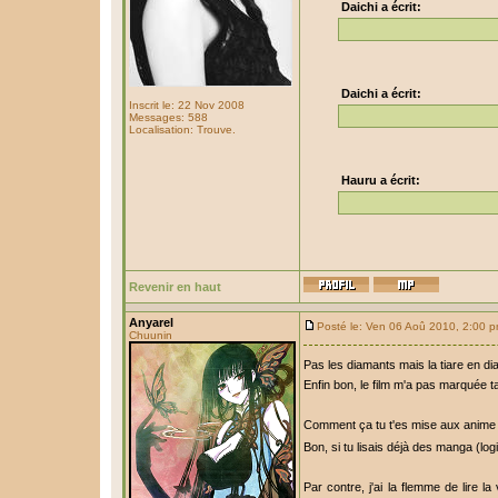
Daichi a écrit:
Daichi a écrit:
Inscrit le: 22 Nov 2008
Messages: 588
Localisation: Trouve.
Hauru a écrit:
Revenir en haut
Anyarel
Posté le: Ven 06 Aoû 2010, 2:00 
Chuunin
Pas les diamants mais la tiare en di
Enfin bon, le film m'a pas marquée t
Comment ça tu t'es mise aux anime
Bon, si tu lisais déjà des manga (l
Par contre, j'ai la flemme de lire