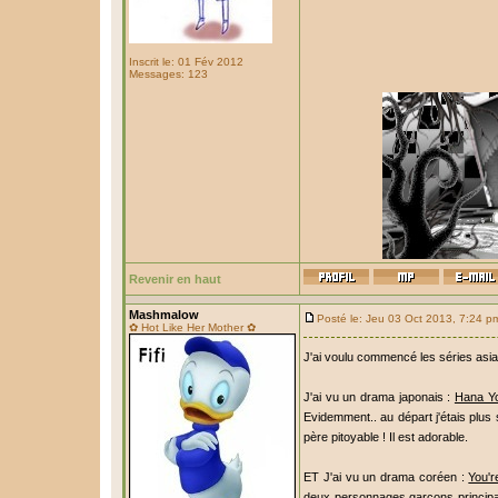
Inscrit le: 01 Fév 2012
Messages: 123
Revenir en haut
Mashmalow
Posté le: Jeu 03 Oct 2013, 7:24 p
✿ Hot Like Her Mother ✿
J'ai voulu commencé les séries asia
J'ai vu un drama japonais :
Hana Yo
Evidemment.. au départ j'étais plus
père pitoyable ! Il est adorable.
ET J'ai vu un drama coréen :
You'r
deux personnages garçons principau