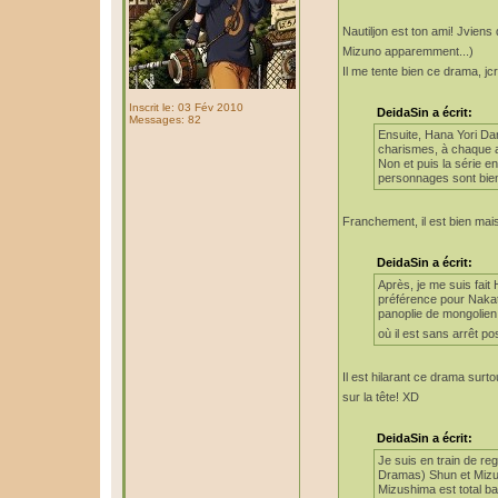
Nautiljon est ton ami! Jviens
Mizuno apparemment...)
Il me tente bien ce drama, jcr
Inscrit le: 03 Fév 2010
DeidaSin a écrit:
Messages: 82
Ensuite, Hana Yori Da
charismes, à chaque ap
Non et puis la série en
personnages sont bien 
Franchement, il est bien mais
DeidaSin a écrit:
Après, je me suis fait
préférence pour Nakatsu
panoplie de mongolien q
où il est sans arrêt 
Il est hilarant ce drama surto
sur la tête! XD
DeidaSin a écrit:
Je suis en train de r
Dramas) Shun et Mizush
Mizushima est total bar