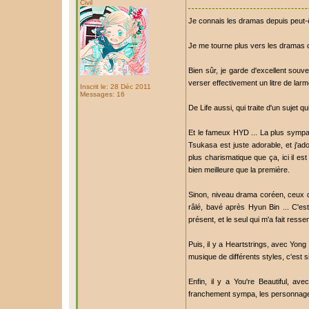
Civil
Je connais les dramas depuis peut-
Je me tourne plus vers les dramas c
Bien sûr, je garde d'excellent souv
verser effectivement un litre de larm
Inscrit le: 28 Déc 2011
Messages: 16
De Life aussi, qui traite d'un sujet 
Et le fameux HYD ... La plus sympat
Tsukasa est juste adorable, et j'
plus charismatique que ça, ici il es
bien meilleure que la première.
Sinon, niveau drama coréen, ceux qu
râlé, bavé après Hyun Bin ... C'es
présent, et le seul qui m'a fait ress
Puis, il y a Heartstrings, avec Yong
musique de différents styles, c'est s
Enfin, il y a You're Beautiful, a
franchement sympa, les personnage