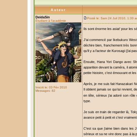
Auteur
DeidaSin
Posté le: Sam 24 Juil 2010, 1:33 
Étudiant à l'académie
Ils sont énorme les asiat' pour les s
J'ai commencé par Ikebukuro West G
déchire bien, franchement très bonne
qu'il y a l'acteur de Kurosagi (j'ai pa
Ensuite, Hana Yori Dango avec Sh
apparition devant la caméra, il atomi
petite histoire, c'est émouvant et le
Après, je me suis fait Hanazakari N
Inscrit le: 03 Fév 2010
Il obtient jamais se qui lui revient,
Messages: 82
en tête, sérieux j'ai adoré son rôl
type.
Je suis en train de regarder là, 
avance petit à petit et c'est vraiment
C'est sa que j'aime bien dans les 
sérieux et sa ne vire donc pas à la 