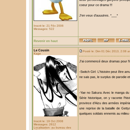
coeur pour ce drama !!!
J'en veux d'auuutres. *___*
Inscrit le: 21 Fév 2006
Messages: 522
Revenir en haut
Le Cousin
Posté le: Dim 01 Déc 2013, 2:08 
Kage
J'ai commencé deux dramas pour l'i
-Switch Girl: L'histoire peut être am
ne sais pas, le surplus de parodie et
-Yae no Sakura: Avec le manga du 
Série historique, on y raconte l'hi
province d'Aizu des armées impéria
une reprise de la bataille de Gett
quelques soldats ennemis au milieu d
Inscrit le: 19 Oct 2008
Messages: 2612
Localisation: au bureau des