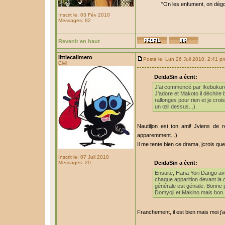
"On les enfument, on dégo
Inscrit le: 03 Fév 2010
Messages: 82
Revenir en haut
littlecalimero
Posté le: Lun 26 Juil 2010, 2:41 p
Civil
DeidaSin a écrit:
J'ai commencé par Ikebukuro
J'adore et Makoto il déchire
rallonges pour rien et je crois
un œil dessus...).
Nautiljon est ton ami! Jviens de 
apparemment...)
Il me tente bien ce drama, jcrois que 
Inscrit le: 07 Juil 2010
Messages: 20
DeidaSin a écrit:
Ensuite, Hana Yori Dango ave
chaque apparition devant la c
générale est géniale. Bonne p
Domyoji et Makino mais bon..
Franchement, il est bien mais moi j'a