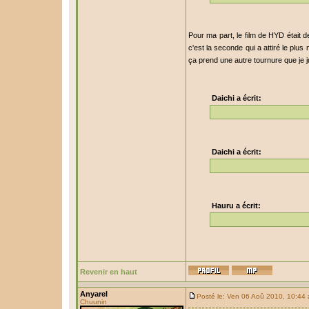
Pour ma part, le film de HYD était de
c'est la seconde qui a attiré le plu
ça prend une autre tournure que je 
Daichi a écrit:
Daichi a écrit:
Hauru a écrit:
Revenir en haut
Anyarel
Posté le: Ven 06 Aoû 2010, 10:44
Chuunin