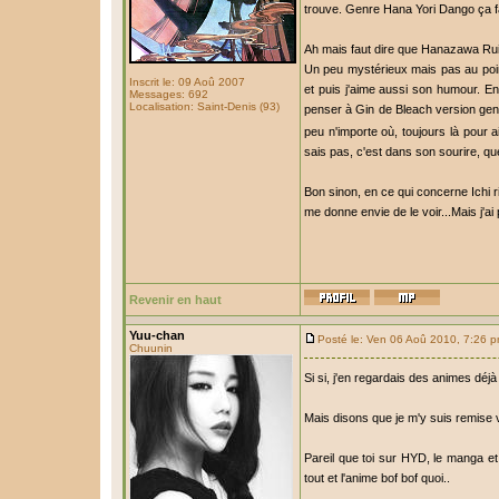
trouve. Genre Hana Yori Dango ça fa
Ah mais faut dire que Hanazawa Rui, i
Un peu mystérieux mais pas au point 
Inscrit le: 09 Aoû 2007
et puis j'aime aussi son humour. En
Messages: 692
Localisation: Saint-Denis (93)
penser à Gin de Bleach version gent
peu n'importe où, toujours là pour a
sais pas, c'est dans son sourire, q
Bon sinon, en ce qui concerne Ichi ri
me donne envie de le voir...Mais j'ai
Revenir en haut
Yuu-chan
Posté le: Ven 06 Aoû 2010, 7:26 
Chuunin
Si si, j'en regardais des animes déjà 
Mais disons que je m'y suis remise v
Pareil que toi sur HYD, le manga et 
tout et l'anime bof bof quoi..