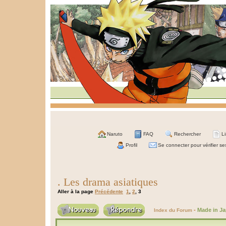
Naruto
FAQ
Rechercher
L
Profil
Se connecter pour vérifier s
. Les drama asiatiques
Aller à la page
Précédente
1
,
2
,
3
-
Made in J
Index du Forum