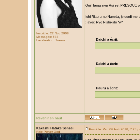
Oui Hanazawa Rui est PRESQUE par
Ichi Rittoru no Namida, je confirme c
) avec Ryo Nishikido *w*
Inscrit le: 22 Nov 2008
Messages: 588
Daichi a écrit:
Localisation: Trouve.
Daichi a écrit:
Hauru a écrit:
Revenir en haut
Kakashi Hatake Sensei
Posté le: Ven 06 Aoû 2010, 7:28 
Role Player God