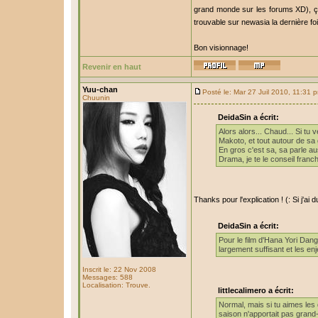
grand monde sur les forums XD), ça 
trouvable sur newasia la dernière foi
Bon visionnage!
Revenir en haut
Yuu-chan
Posté le: Mar 27 Juil 2010, 11:31 
Chuunin
DeidaSin a écrit:
Alors alors... Chaud... Si tu
Makoto, et tout autour de sa
En gros c'est sa, sa parle a
Drama, je te le conseil fran
Thanks pour l'explication ! (: Si j'ai
DeidaSin a écrit:
Pour le film d'Hana Yori Dang
largement suffisant et les enj
Inscrit le: 22 Nov 2008
Messages: 588
Localisation: Trouve.
littlecalimero a écrit:
Normal, mais si tu aimes les 
saison n'apportait pas grand-ch