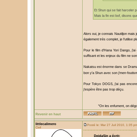
Et Shun qui se fait harceler
Mais la fin est bof, disons q
Alors oui, je connais Nautiljon mais j
également très complet, je l'utilise 
Pour le film d'Hana Yori Dango, j'a
suffisant et les enjeux du film ne son
Nakatsu est énorme dans se Drama, ma
bon y'a Shun avec son j'men-foutism
Pour Tokyo DOGS, j'ai pas encore f
j'espère être pas trop déçu.
"On les enfument, on dégo
Revenir en haut
littlecalimero
Posté le: Mar 27 Juil 2010, 1:35 p
Civil
DeidaSin a écrit: