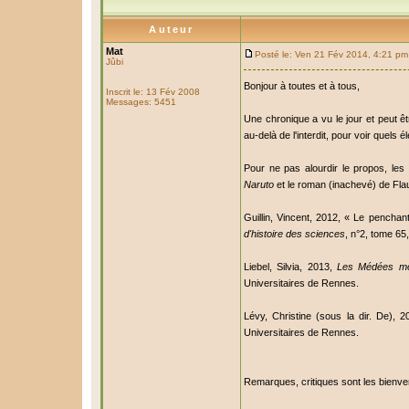
Auteur
Mat
Posté le: Ven 21 Fév 2014, 4:21 pm
Jûbi
Bonjour à toutes et à tous,
Inscrit le: 13 Fév 2008
Messages: 5451
Une chronique a vu le jour et peut ê
au-delà de l'interdit, pour voir quel
Pour ne pas alourdir le propos, les
Naruto
et le roman (inachevé) de Flaub
Guillin, Vincent, 2012, « Le penchan
d'histoire des sciences
, n°2, tome 65
Liebel, Silvia, 2013,
Les Médées mod
Universitaires de Rennes.
Lévy, Christine (sous la dir. De), 
Universitaires de Rennes.
Remarques, critiques sont les bienv