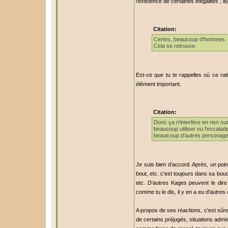
l'existence de certaines inégalités ; iii)
Citation:
Certes, beaucoup d'hommes. Un
Cela se retrouve.
Est-ce que tu te rappelles où ce ra
élément important.
Citation:
Donc ça n'interfère en rien sur
beaucoup utiliser vu l'escala
beauicoup d'autres personage
Je suis bien d'accord. Après, un poin
bout, etc. c'est toujours dans sa bouc
etc. D'autres Kages peuvent le dire 
comme tu le dis, il y en a eu d'autres 
A propos de ses réactions, c'est sûre
de certains préjugés, situations admi