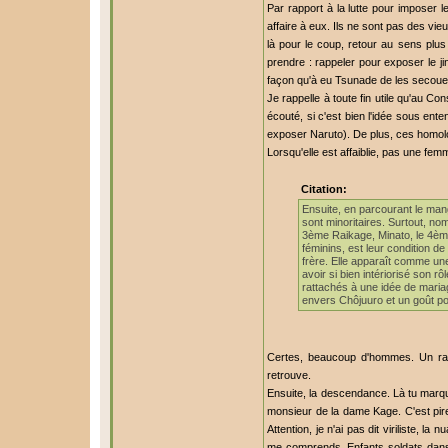
Par rapport à la lutte pour imposer 
affaire à eux. Ils ne sont pas des vieux
là pour le coup, retour au sens plus 
prendre : rappeler pour exposer le ji
façon qu'à eu Tsunade de les secouer 
Je rappelle à toute fin utile qu'au Co
écouté, si c'est bien l'idée sous ente
exposer Naruto). De plus, ces homol
Lorsqu'elle est affaiblie, pas une fe
Citation:
Ensuite, en parcourant le ma
sont minoritaires. Surtout, 
3ème Raikage, Minato, le 4èm
féminins, est leur condition d
frère. Elle apparaît comme un
avoir si bien intériorisé son 
rattachés à une idée de mariag
envers Chôjuuro et un goût po
Certes, beaucoup d'hommes. Un rati
retrouve.
Ensuite, la descendance. Là tu marq
monsieur de la dame Kage. C'est pire
Attention, je n'ai pas dit viriliste,
me comprends. Enfants soldats dans l