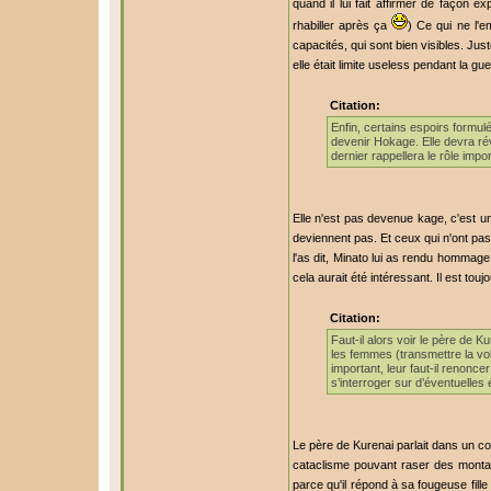
quand il lui fait affirmer de façon 
rhabiller après ça
) Ce qui ne l'
capacités, qui sont bien visibles. Jus
elle était limite useless pendant la
Citation:
Enfin, certains espoirs formul
devenir Hokage. Elle devra ré
dernier rappellera le rôle imp
Elle n'est pas devenue kage, c'est un
deviennent pas. Et ceux qui n'ont pas
l'as dit, Minato lui as rendu hommage
cela aurait été intéressant. Il est to
Citation:
Faut-il alors voir le père de 
les femmes (transmettre la vol
important, leur faut-il renonce
s’interroger sur d’éventuelles 
Le père de Kurenai parlait dans un con
cataclisme pouvant raser des montagn
parce qu'il répond à sa fougeuse fille