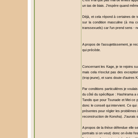
C'est vrai que pas mal de limites appa
un tas de biais. J'espère quand même 
Déjà, et cela répond à certaines de t
sur la condition masculine (à ma 
transsexuels) car l'un prend sens - n
A propos de l'assujettissement, je rec
qui précède.
Concernant les Kage, je te rejoins s
mais cela n'exclut pas des excepti
(trop jeune), et sans doute d'autres 
Par conditions particulières je voulai
du côté du spécifique : Hashirama a
Tandis que pour Tsunade et Mei ce pr
donc le conseil qui intervient. Ce qu
présentes pour régler les problèmes im
reconstruction de Konoha). J'aurais 
A propos de la thèse défendue elle se
portraits si on veut) donc on évite l'ess