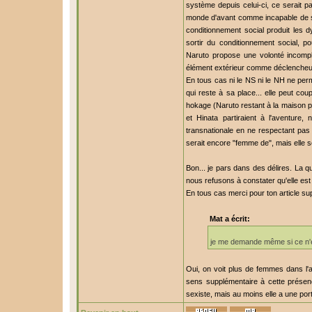
système depuis celui-ci, ce serait p
monde d'avant comme incapable de se 
conditionnement social produit les 
sortir du conditionnement social, po
Naruto propose une volonté incompl
élément extérieur comme déclencheu
En tous cas ni le NS ni le NH ne per
qui reste à sa place... elle peut cou
hokage (Naruto restant à la maison pou
et Hinata partiraient à l'aventure,
transnationale en ne respectant pas 
serait encore "femme de", mais elle s
Bon... je pars dans des délires. La 
nous refusons à constater qu'elle est 
En tous cas merci pour ton article s
Mat a écrit:
je me demande même si ce n'es
Oui, on voit plus de femmes dans l'a
sens supplémentaire à cette présen
sexiste, mais au moins elle a une port