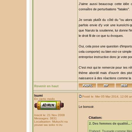
J'aime aussi beaucoup cette idée 
connaître de perturbations "fatales".
Je serais plutôt du côté du "ou alor
parfois envie d'y voir une kunoïchi 
que Naruto la soutienne, lui donne l'
le droit fil de ce que tu évoques.
Oui, cela pose une question d'importa
cela comporte) ou bien est-ce simple
entreprise instructive donc je vote pou
C'est moi qui te remercie pour tes ré
thème abordé mais d'ouvrir des piste
naissance à des réactions comme la ti
Revenir en haut
Isumi
Posté le: Mer 05 Mar 2014, 12:06 a
En cierto modo
Le bonsoir.
Inscrit le: 21 Nov 2008
Citation:
Messages: 3831
Localisation: Mukuchi na
2. Des femmes de qualité...
yousei wa soko ni iru
D’abord, Tsunade comme Mei so