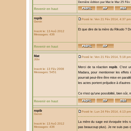
Dernière édition par Mat le Mar 25 Fév 
Revenir en haut
ropib
Posté le: Ven 21 Fév 2014, 4:37 pm
Genin
Et que dire de la mère du Rikudo ? Do
Inscrit le: 13 Aoû 2012
Messages: 436
Revenir en haut
Mat
Posté le: Ven 21 Fév 2014, 5:18 pm
Jûbi
Merci de ta réaction
ropib
. C'est u
Inscrit le: 13 Fév 2008
Messages: 5451
Madara, pour mentionner les effets 
pourrait peut-être être mise en paral
les actes portent préjudice à d'autre
Ce n'est qu'une possibilité, bien sûr, 
Revenir en haut
ropib
Posté le: Lun 24 Fév 2014, 4:13 pm
Genin
La mère du sage est évoquée très ra
Inscrit le: 13 Aoû 2012
Messages: 436
pas beaucoup plus). Je ne suis pas c