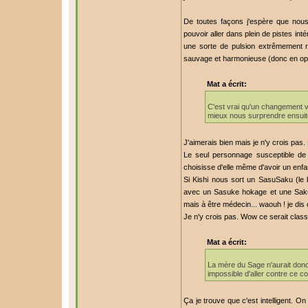
De toutes façons j'espère que nous
pouvoir aller dans plein de pistes int
une sorte de pulsion extrêmement rus
sauvage et harmonieuse (donc en oppos
Mat a écrit:
C'est vrai qu'un changement vo
mieux nous surprendre ensuit
J'aimerais bien mais je n'y crois pas
Le seul personnage susceptible de fa
choisisse d'elle même d'avoir un enfan
Si Kishi nous sort un SasuSaku (le b
avec un Sasuke hokage et une Sakur
mais à être médecin... waouh ! je dis
Je n'y crois pas. Wow ce serait clas
Mat a écrit:
La mère du Sage n'aurait donc 
impossible d'aller contre ce co
Ça je trouve que c'est intelligent. 