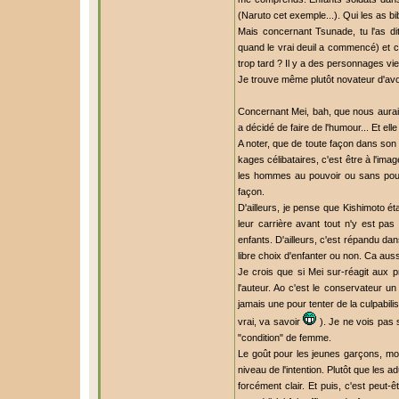
(Naruto cet exemple...). Qui les as b
Mais concernant Tsunade, tu l'as d
quand le vrai deuil a commencé) et cel
trop tard ? Il y a des personnages vi
Je trouve même plutôt novateur d'av
Concernant Mei, bah, que nous aurait 
a décidé de faire de l'humour... Et elle
A noter, que de toute façon dans son
kages célibataires, c'est être à l'i
les hommes au pouvoir ou sans pouvo
façon.
D'ailleurs, je pense que Kishimoto 
leur carrière avant tout n'y est pa
enfants. D'ailleurs, c'est répandu da
libre choix d'enfanter ou non. Ca aussi
Je crois que si Mei sur-réagit aux p
l'auteur. Ao c'est le conservateur un 
jamais une pour tenter de la culpabilise
vrai, va savoir
). Je ne vois pas s
"condition" de femme.
Le goût pour les jeunes garçons, moi
niveau de l'intention. Plutôt que les
forcément clair. Et puis, c'est peut-