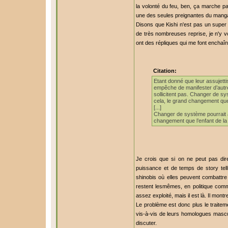
la volonté du feu, ben, ça marche pa
une des seules preignantes du manga, ba
Disons que Kishi n'est pas un super 
de très nombreuses reprise, je n'y
ont des répliques qui me font enchaîn
Citation:
Etant donné que leur assujetti
empêche de manifester d’autre
sollicitent pas. Changer de sy
cela, le grand changement que 
[...]
Changer de système pourrait a
changement que l’enfant de la 
Je crois que si on ne peut pas d
puissance et de temps de story telli
shinobis où elles peuvent combattre 
restent lesmêmes, en politique comme
assez exploité, mais il est là. Il mont
Le problème est donc plus le traitem
vis-à-vis de leurs homologues mascu
discuter.