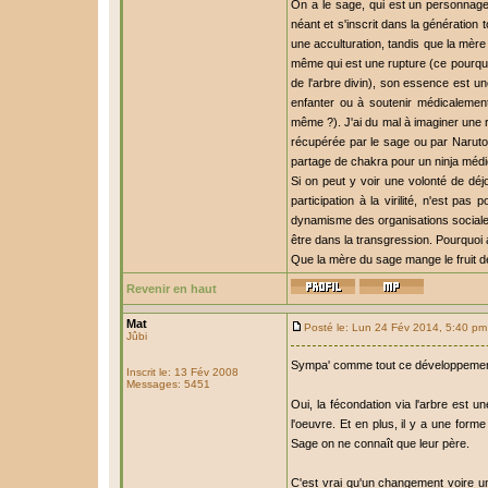
On a le sage, qui est un personnage 
néant et s'inscrit dans la génération t
une acculturation, tandis que la mère
même qui est une rupture (ce pourquoi
de l'arbre divin), son essence est un
enfanter ou à soutenir médicalement 
même ?). J'ai du mal à imaginer une r
récupérée par le sage ou par Naruto 
partage de chakra pour un ninja médic
Si on peut y voir une volonté de déjo
participation à la virilité, n'est pa
dynamisme des organisations sociales
être dans la transgression. Pourquoi 
Que la mère du sage mange le fruit de l
Revenir en haut
Mat
Posté le: Lun 24 Fév 2014, 5:40 pm
Jûbi
Sympa' comme tout ce développemen
Inscrit le: 13 Fév 2008
Messages: 5451
Oui, la fécondation via l'arbre est un
l'oeuvre. Et en plus, il y a une form
Sage on ne connaît que leur père.
C'est vrai qu'un changement voire un