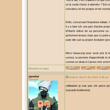
Tout à fait, c'est d'ailleurs ce que 
ce la seule chose à attendre ? Est-ce
convaincu et ton propos et tes exemples
Enfin, concernant l'impulsion initiale,
Il y a bien sûr une part d'action propr
d'Hiashi relève de sa personne ou d
qu'homme lecteur mais que ce point est
suite elle suit sa propre évolution (prot
Merci beaucoup pour avoir pris le t
surtout, tu permets d'approfondir et d
comme on dirait à Cannes très enrich
Revenir en haut
yipeekai
Posté le: Dim 27 Avr 2025, 8:38 am
Chuunin
célibataire je suis pas sûr parce qu
(sarutobi évidement)