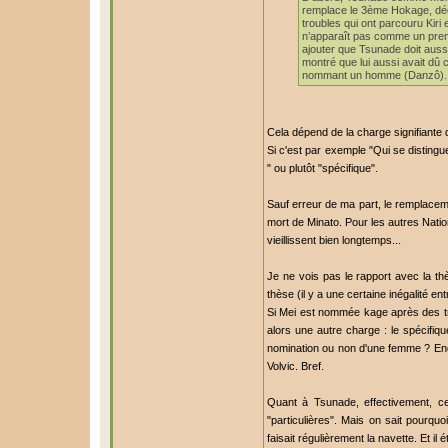
remplace le 3ème Hokage, décé
troubles qui ont parcouru Kiri
n’apparaît pas comme un premi
ajouter que Tsunade doit aussi
montré que lui aussi avait dû co
nommant un homme (Danzô).
Cela dépend de la charge signifiante 
Si c'est par exemple "Qui se disting
" ou plutôt "spécifique".
Sauf erreur de ma part, le remplacem
mort de Minato. Pour les autres Nati
vieillissent bien longtemps...
Je ne vois pas le rapport avec la thè
thèse (il y a une certaine inégalité e
Si Mei est nommée kage après des tro
alors une autre charge : le spécifique
nomination ou non d'une femme ? Encor
Volvic. Bref.
Quant à Tsunade, effectivement, c
"particulières". Mais on sait pourquo
faisait régulièrement la navette. Et il 