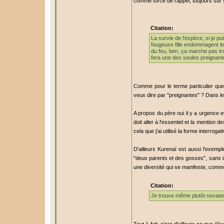
comme force de rappel, toujours sur so
Citation:
La survie de l'espèce, si je pu
fougeuse fille endommagent le p
du feu, ben, ça marche pas tro
fera une des seules preignantes
Comme pour le terme particulier que
veux dire par "preignantes" ? Dans le
A propos du père oui il y a urgence et
doit aller à l'essentiel et la mention 
cela que j'ai utilisé la forme interrogat
D'ailleurs Kurenaï est aussi l'exempl
"deux parents et des gosses", sans 
une diversité qui se manifeste, comme 
Citation:
Je trouve même plutôt novate