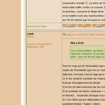
surprendre ensuite ?). La mère du Sag
impossible d'aller contre ce courant. 
ta direction, concerne le Bingo Book 
en la matière sont peu représentées 
les HS de l'animé que l'on peut en vo
Revenir en haut
ropib
Posté le: Lun 24 Fév 2014, 9:23 pm
Genin
Mat a écrit:
Inscrit le: 13 Aoû 2012
Messages: 436
Oui, la fécondation via l'arbre
rattaché à l'oeuvre. Et en plus
père ; pour les fils du Sage on
Pour le coup ça me ferait plaisir que
mythe de Prométhée (qui est un modèl
déjà lue) c'est que c'est le sage qui a
1) le feu serait le symbole du cha
fruit par l'enseignement du rikudo
2) le feu est bien transmis par les U
3) le symbole de l'arbre (mokuton = d
et Naruto)... serait bien étranger à l
4) c'est l'aîné qui est dépositaire d'
justement l'enton ? katon + inton)