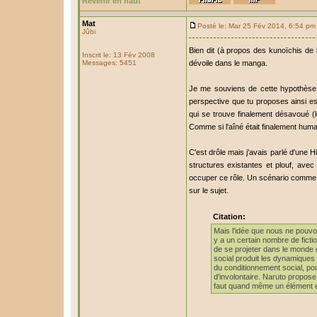
Revenir en haut
Mat
Posté le: Mar 25 Fév 2014, 6:54 pm
Jûbi
Bien dit (à propos des kunoïchis de 
Inscrit le: 13 Fév 2008
Messages: 5451
dévoile dans le manga.
Je me souviens de cette hypothèse ma
perspective que tu proposes ainsi est 
qui se trouve finalement désavoué (l
Comme si l'aîné était finalement huma
C'est drôle mais j'avais parlé d'une H
structures existantes et plouf, avec
occuper ce rôle. Un scénario comme celu
sur le sujet.
Citation:
Mais l'idée que nous ne pouvo
y a un certain nombre de fict
de se projeter dans le monde d
social produit les dynamiques
du conditionnement social, pou
d'involontaire. Naruto propose
faut quand même un élément 