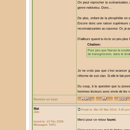
On peut reprocher la scénarisation
genre nekketsu. Donc...
De plus, enfant de la phrophétie en 
Encore donc une raison supérieure 
reconnaissantes au sauveur. Or, je pe
D'ailleurs quand tu écris un peu plus h
Citation:
Pour peu que Naruto la soutienn
de transgression, dans le droit
Je ne crois pas que c'est avancer g
réforme de son clan. Si elle le fait p
Du coup, à la question que tu poses 
hommes lecteurs avez envie de les voi
Revenir en haut
Mat
Posté le: Mer 05 Mar 2014, 5:40 pm
Jûbi
Merci pour ce retour
Isumi
.
Inscrit le: 13 Fév 2008
Messages: 5451