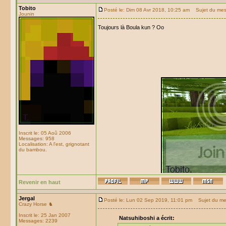
Tobito
Posté le: Dim 08 Avr 2018, 10:25 am
Sujet du mes
Jounin
Toujours là Boula kun ? Oo
Inscrit le: 05 Aoû 2006
Messages: 958
Localisation: A l'est, grignotant
du bambou.
Revenir en haut
Jergal
Posté le: Lun 02 Sep 2019, 11:01 pm
Sujet du me
Crazy Horse ♞
Inscrit le: 25 Jan 2007
Natsuhiboshi a écrit:
Messages: 2239