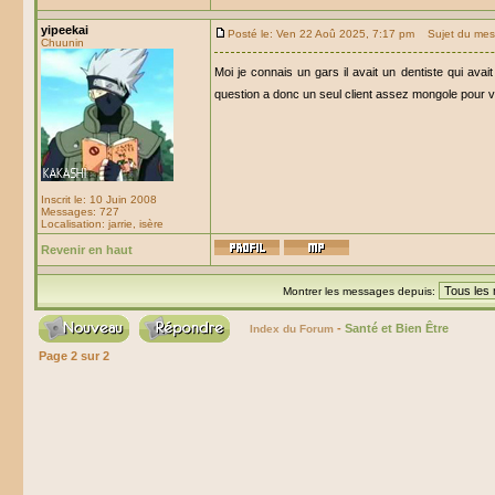
yipeekai
Posté le: Ven 22 Aoû 2025, 7:17 pm
Sujet du mes
Chuunin
Moi je connais un gars il avait un dentiste qui avai
question a donc un seul client assez mongole pour v
Inscrit le: 10 Juin 2008
Messages: 727
Localisation: jarrie, isère
Revenir en haut
Montrer les messages depuis:
-
Santé et Bien Être
Index du Forum
Page
2
sur
2