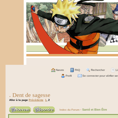
Naruto
FAQ
Rechercher
L
Profil
Se connecter pour vérifier s
. Dent de sagesse
Aller à la page
Précédente
1
,
2
-
Santé et Bien Être
Index du Forum