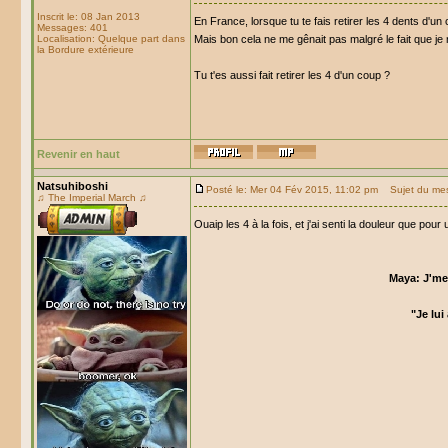
Inscrit le: 08 Jan 2013
En France, lorsque tu te fais retirer les 4 dents d'u
Messages: 401
Localisation: Quelque part dans
Mais bon cela ne me gênait pas malgré le fait que je
la Bordure extérieure
Tu t'es aussi fait retirer les 4 d'un coup ?
Revenir en haut
Natsuhiboshi
Posté le: Mer 04 Fév 2015, 11:02 pm
Sujet du me
♫ The Imperial March ♫
Ouaip les 4 à la fois, et j'ai senti la douleur que pour 
Maya: J'me 
"Je lui