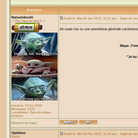
Auteur
Natsuhiboshi
Posté le: Mar 06 Jan 2015, 11:01 pm
Sujet du me
♫ The Imperial March ♫
Ah ouais t'as eu une anesthésie générale carrément,
Maya: J'me 
"Je lui
Inscrit le: 15 Avr 2006
Messages: 2101
Localisation: Dans les âmes
perdues
Revenir en haut
Optimus
Posté le: Mer 04 Fév 2015, 11:19 am
Sujet du me
Genin