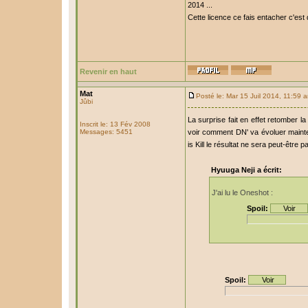
2014 ...
Cette licence ce fais entacher c'est
Revenir en haut
Mat
Posté le: Mar 15 Juil 2014, 11:59 
Jûbi
La surprise fait en effet retomber l
Inscrit le: 13 Fév 2008
Messages: 5451
voir comment DN' va évoluer mainten
is Kill le résultat ne sera peut-être 
Hyuuga Neji a écrit:
J'ai lu le Oneshot :
Spoil:
Spoil: