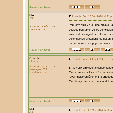
Revenir en haut
Mat
Posté le: Jeu 13 Fév 2014, 4:41 p
Jûbi
Peut-être qu'il y a eu une crainte :
Inscrit le: 13 Fév 2008
Messages: 5451
quelque peu amer vu les conclusions a
saveur du manga (les réflexions sur l
suite, que les protagonistes qui ont
en parcourant ces pages ou alors ton
Revenir en haut
Onizuka
Posté le: Ven 14 Fév 2014, 2:31 
Chuunin
Inscrit le: 17 Jan 2012
Si , je veux dire scenaristiquement ça
Messages: 679
Localisation: Ici
Mais commercialement j'ai une impre
l'avoir inclue entièrement , surtout
Mais bon je vais crier au scandale na
Revenir en haut
Mat
Posté le: Jeu 27 Mar 2014, 5:08 p
Jûbi