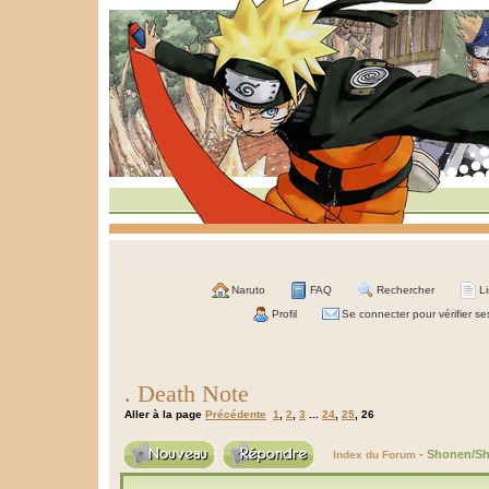
Naruto
FAQ
Rechercher
L
Profil
Se connecter pour vérifier s
. Death Note
Aller à la page
Précédente
1
,
2
,
3
...
24
,
25
,
26
-
Shonen/Sh
Index du Forum