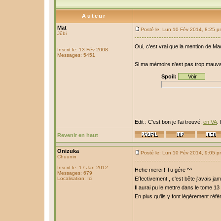
Auteur
Mat
Posté le: Lun 10 Fév 2014, 8:25 
Jûbi
Oui, c'est vrai que la mention de Ma
Inscrit le: 13 Fév 2008
Messages: 5451
Si ma mémoire n'est pas trop mauvais
Spoil:
Edit : C'est bon je l'ai trouvé,
en VA
.
Revenir en haut
Onizuka
Posté le: Lun 10 Fév 2014, 9:05 
Chuunin
Inscrit le: 17 Jan 2012
Hehe merci ! Tu gére ^^
Messages: 679
Localisation: Ici
Effectivement , c'est bête j'avais jama
Il aurai pu le mettre dans le tome 13 
En plus qu'ils y font légèrement ré