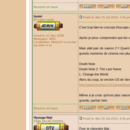
Revenir en haut
Isumi
Posté le: Mar 15 Juil 2014, 1:44 p
En cierto modo
C'est trop bien le concept d'escape 
Inscrit le: 21 Nov 2008
Après je peux comprendre que les o
Messages: 3831
Localisation: Mukuchi na yousei
wa soko ni iru
Mais pitié pas de saison 2 !! Quant 
grands moments de cinema non plus
Death Note
Death Note 2: The Last Name
L: Change the World.
Alors du coup, la version US de Van Sa
http://www.premiere.fr/Cinema/New
Même si je crois qu'il est plus rais
grande, parfois hein.
Revenir en haut
Hyuuga Neji
Posté le: Mar 15 Juil 2014, 3:40 p
Sage des six chemins
Pour te répondre Mat :