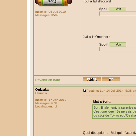
Tout à fait d'accord !
Spoil:
Inscrit le: 05 Juil 2010
Messages: 3589
J'ai lu le Oneshot :
Spoil:
Revenir en haut
Onizuka
Posté le: Lun 14 Juil 2014, 5:38 p
Chuunin
Inscrit le: 17 Jan 2012
Mat a écrit:
Messages: 679
Localisation: Ici
Bon, finalement, la surprise p
c'est une idée ! Je ne sais p
du côté de Tokyo et d'Osaka
Quel déception ... Moi qui m'atte