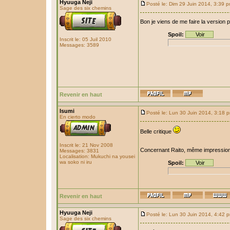
Hyuuga Neji
Posté le: Dim 29 Juin 2014, 3:39 
Sage des six chemins
Bon je viens de me faire la version p
Spoil:
Inscrit le: 05 Juil 2010
Messages: 3589
Revenir en haut
Isumi
Posté le: Lun 30 Juin 2014, 3:18 
En cierto modo
Belle critique
Inscrit le: 21 Nov 2008
Concernant Raito, même impression
Messages: 3831
Localisation: Mukuchi na yousei
wa soko ni iru
Spoil:
Revenir en haut
Hyuuga Neji
Posté le: Lun 30 Juin 2014, 4:42 
Sage des six chemins