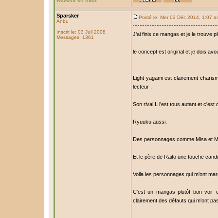
Revenir en haut
Sparsker
Posté le: Mer 03 Déc 2014, 1:07 
Anbu
Inscrit le: 03 Juil 2008
J'ai finis ce mangas et je le trouve 
Messages: 1361
le concept est original et je dois av
Light yagami est clairement charisma
lecteur .
Son rival L l'est tous autant et c'est 
Ryuuku aussi.
Des personnages comme Misa et Ma
Et le père de Raito une touche cand
Voila les personnages qui m'ont ma
C'est un mangas plutôt bon voir 
clairement des défauts qui m'ont pa