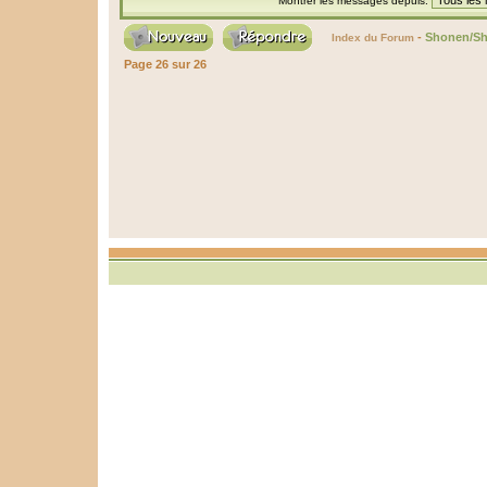
Montrer les messages depuis:
-
Shonen/Sh
Index du Forum
Page
26
sur
26