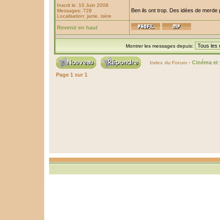
Inscrit le: 10 Juin 2008
Ben ils ont trop. Des idées de merde
Messages: 728
Localisation: jarrie, isère
Revenir en haut
Montrer les messages depuis:
-
Cinéma et 
Index du Forum
Page
1
sur
1