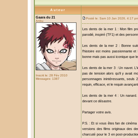
Auteur
Gaara du 21
Posté le: Sam 10 Jan 2026, 4:17 p
Anbu
Les dents de la mer 1 : Mon film pré
parodié, inspiré (TF1) et des perso
Les dents de la mer 2 : Bonne suit
l'histoire est moins passionnante e
bonne mais pas aussi iconique que le
Les dents de la mer 3 : Un navet. L'
pas de tension alors qu'il y avait 
Inscrit le: 28 Fév 2010
Messages: 1387
personnages inintéressants, seuls 2
requin, efficace, et le requin avançant
Les dents de la mer 4 : Un nanard. 
devant ce désastre.
Partager votre avis.
P.S. : Et si vous êtes fan de ciném
versions des films originaux des de
charcuté pour le 3 en post-productio