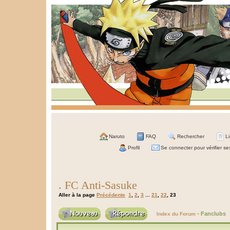
Naruto
FAQ
Rechercher
L
Profil
Se connecter pour vérifier s
. FC Anti-Sasuke
Aller à la page
Précédente
1
,
2
,
3
...
21
,
22
,
23
-
Fanclubs
Index du Forum