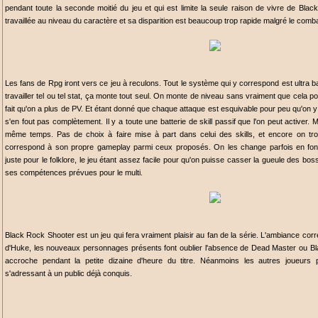
pendant toute la seconde moitié du jeu et qui est limite la seule raison de vivre de Bla
travaillée au niveau du caractère et sa disparition est beaucoup trop rapide malgré le combat
Les fans de Rpg iront vers ce jeu à reculons. Tout le système qui y correspond est ultra 
travailler tel ou tel stat, ça monte tout seul. On monte de niveau sans vraiment que cela p
fait qu'on a plus de PV. Et étant donné que chaque attaque est esquivable pour peu qu'on y m
s'en fout pas complètement. Il y a toute une batterie de skill passif que l'on peut activer. 
même temps. Pas de choix à faire mise à part dans celui des skills, et encore on tro
correspond à son propre gameplay parmi ceux proposés. On les change parfois en fonc
juste pour le folklore, le jeu étant assez facile pour qu'on puisse casser la gueule des b
ses compétences prévues pour le multi.
Black Rock Shooter est un jeu qui fera vraiment plaisir au fan de la série. L'ambiance corr
d'Huke, les nouveaux personnages présents font oublier l'absence de Dead Master ou Bla
accroche pendant la petite dizaine d'heure du titre. Néanmoins les autres joueurs 
s'adressant à un public déjà conquis.