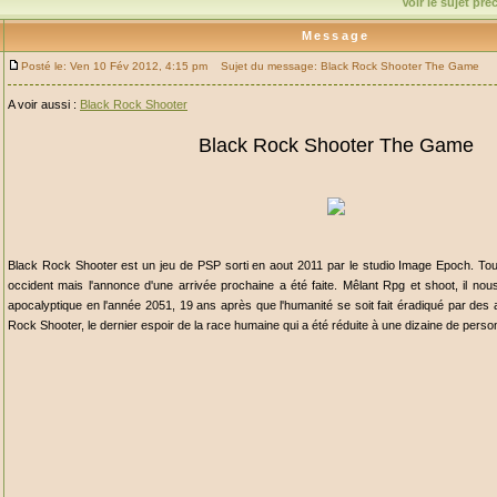
Voir le sujet pr
Message
Posté le: Ven 10 Fév 2012, 4:15 pm
Sujet du message: Black Rock Shooter The Game
A voir aussi :
Black Rock Shooter
Black Rock Shooter The Game
Black Rock Shooter est un jeu de PSP sorti en aout 2011 par le studio Image Epoch. Tou
occident mais l'annonce d'une arrivée prochaine a été faite. Mêlant Rpg et shoot, il n
apocalyptique en l'année 2051, 19 ans après que l'humanité se soit fait éradiqué par des
Rock Shooter, le dernier espoir de la race humaine qui a été réduite à une dizaine de perso