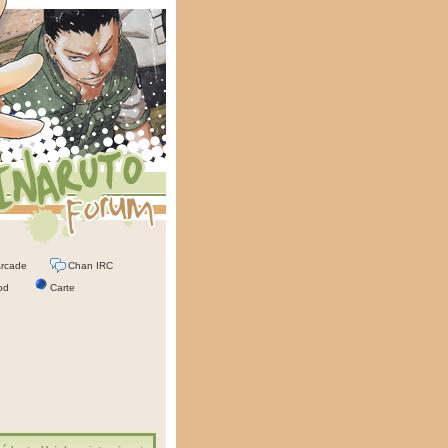
rcade
Chan IRC
od
Carte