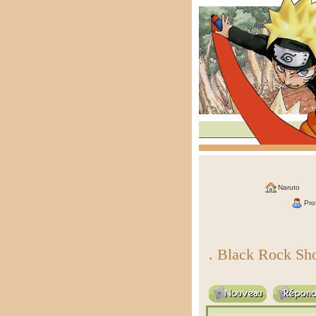
Naruto
Prof
. Black Rock Sh