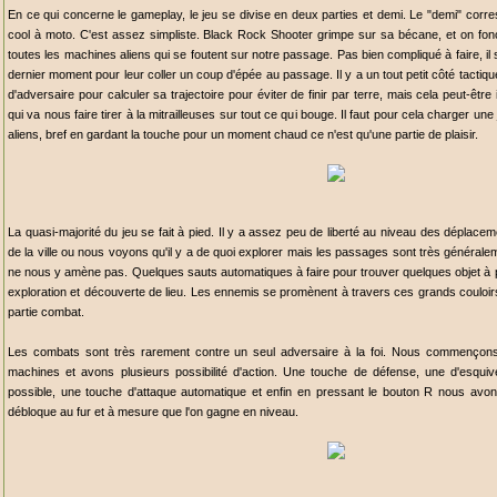
En ce qui concerne le gameplay, le jeu se divise en deux parties et demi. Le "demi" co
cool à moto. C'est assez simpliste. Black Rock Shooter grimpe sur sa bécane, et on fonce
toutes les machines aliens qui se foutent sur notre passage. Pas bien compliqué à faire, il 
dernier moment pour leur coller un coup d'épée au passage. Il y a un tout petit côté tactiq
d'adversaire pour calculer sa trajectoire pour éviter de finir par terre, mais cela peut-êt
qui va nous faire tirer à la mitrailleuses sur tout ce qui bouge. Il faut pour cela charger 
aliens, bref en gardant la touche pour un moment chaud ce n'est qu'une partie de plaisir.
La quasi-majorité du jeu se fait à pied. Il y a assez peu de liberté au niveau des déplace
de la ville ou nous voyons qu'il y a de quoi explorer mais les passages sont très générale
ne nous y amène pas. Quelques sauts automatiques à faire pour trouver quelques objet à p
exploration et découverte de lieu. Les ennemis se promènent à travers ces grands couloir
partie combat.
Les combats sont très rarement contre un seul adversaire à la foi. Nous commençon
machines et avons plusieurs possibilité d'action. Une touche de défense, une d'esquive
possible, une touche d'attaque automatique et enfin en pressant le bouton R nous avons 
débloque au fur et à mesure que l'on gagne en niveau.