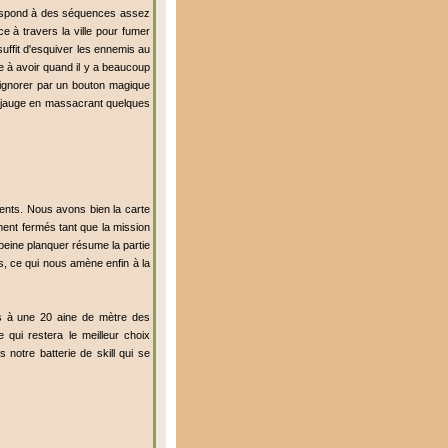
rrespond à des séquences assez
 à travers la ville pour fumer
suffit d'esquiver les ennemis au
ue à avoir quand il y a beaucoup
re ignorer par un bouton magique
une jauge en massacrant quelques
ments. Nous avons bien la carte
ment fermés tant que la mission
eine planquer résume la partie
s, ce qui nous amène enfin à la
s à une 20 aine de mètre des
 qui restera le meilleur choix
notre batterie de skill qui se