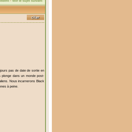
écédent
-
Voir le sujet suivant
jours pas de date de sortie en
ous plonge dans un monde post-
 aliens. Nous incarnerons Black
nnes à peine.