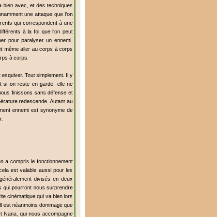
a bien avec, et des techniques
tonnamment une attaque que l'on
érents qui correspondent à une
férents à la foi que l'on peut
per pour paralyser un ennemi,
 et même aller au corps à corps
orps à corps.
 esquiver. Tout simplement. Il y
 si on reste en garde, elle ne
, nous finissons sans défense et
pérature redescende. Autant au
uvement ennemi est synonyme de
r.
n a compris le fonctionnement
cela est valable aussi pour les
 généralement divisés en deux
es qui pourront nous surprendre
te cinématique qui va bien lors
e. Il est néanmoins dommage que
 et Nana, qui nous accompagne