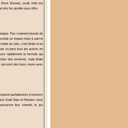
ck Rock Shooter, seule Xnfe est
 très fun qu'elle nous offre.
basique. Pas vraiment besoin de
ossède un impact mise à part le
ette du sien, c'est limite si on
Mais on peut tous les activer en
uve rapidement la formule qui
tion des ennemis, mais limite
oss qui sont des boss mono avec
espond parfaitement à l'univers
ck Gold Saw et l'histoire nous
passeront leur chemin, le jeu