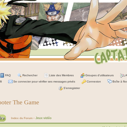
FAQ
Rechercher
Liste des Membres
Groupes d'utilisateurs
A
il
Se connecter pour vérifier ses messages privés
Connexion
Boîte à flo
S'enregistrer
ooter The Game
-
Jeux vidéo
Index du Forum