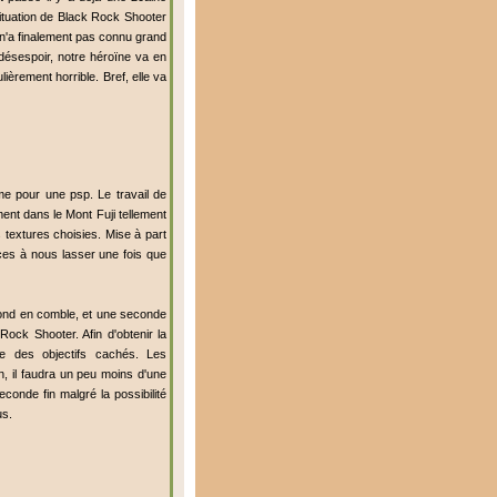
situation de Black Rock Shooter
e n'a finalement pas connu grand
désespoir, notre héroïne va en
èrement horrible. Bref, elle va
 pour une psp. Le travail de
ent dans le Mont Fuji tellement
textures choisies. Mise à part
nces à nous lasser une fois que
fond en comble, et une seconde
ock Shooter. Afin d'obtenir la
le des objectifs cachés. Les
n, il faudra un peu moins d'une
conde fin malgré la possibilité
us.