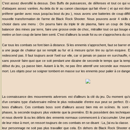
C'est assez diversifié la dessus. Des Buffs de puissances, de défenses et tout ce qui v
d'attaques assez variées. Au dela du tir au canon classique qui fait rêver ( et qui est é
préferer garder avec nous jusqu'au bout du jeu ), nous avons une batteries de coup diff
nouvelle transformation de l'arme de Black Rock Shooter. Nous pouvons avoir 4 skills dif
choisir dans une menu : On pourra faire du triple tir de plasma, faire un coup de Sni
balancer des mines par terre, faire une grosse onde de choc, mitrailler tout ce qui bouge
mettre un bon coup de lame bien senti. C'est d'ailleurs la seule foi ou on s'approchera du c
Car tous les combats se font bien à distance. Si les ennemis s'approchent, faut se barrer et
a une jauge de chaleur qui se remplit au fur et à mesure qu'on tire ou qu'on esquive. Et
redescend pas. Il faut toujours avoir l'oeil sur elle, car si jamais on passe en surchauffe
sans pouvoir faire quoi que ce soit pendant une dizaine de seconde le temps que la tem
début du jeu, ça passe bien. Autant à la fin, ne pas être attentif une seconde aux mo
mort. Les objets pour se soigner tombent en masse sur les ennemis pour palier à ce dange
La connaissance des mouvements adverses est d'ailleurs la clé du jeu. Du moment qu'o
d'un certains type d'adversaire même le plus redoutable d'entre eux peut se perfect. Et 
boss d'ailleurs. Ces combats boss sont d'ailleurs assez bien mis en scènes. Ils sont
phases, la seconde toujours plus violente que la première. Et ils possèdent des techniqu
et nous divertir là ou les débris des ennemis normaux commencent à s'accumuler. Une peti
de leur mise à mort, on ressort toujours de ces combats en se disant : La, j'ai eu la class
leur personnage ne soit pas plus travailler que cela. En dehors de Black Rock Shooter