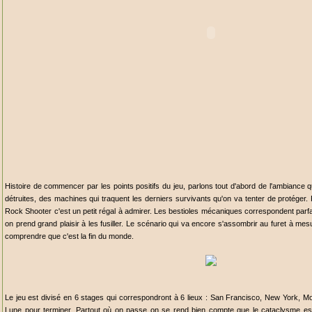
Histoire de commencer par les points positifs du jeu, parlons tout d'abord de l'ambiance 
détruites, des machines qui traquent les derniers survivants qu'on va tenter de protéger. 
Rock Shooter c'est un petit régal à admirer. Les bestioles mécaniques correspondent parfait
on prend grand plaisir à les fusiller. Le scénario qui va encore s'assombrir au furet à mes
comprendre que c'est la fin du monde.
Le jeu est divisé en 6 stages qui correspondront à 6 lieux : San Francisco, New York, Mo
Lune pour terminer. Partout où on passe on se rend bien compte que le cataclysme est