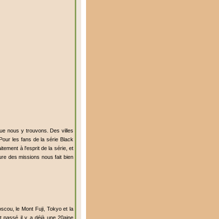
que nous y trouvons. Des villes
Pour les fans de la série Black
ement à l'esprit de la série, et
ure des missions nous fait bien
scou, le Mont Fuji, Tokyo et la
 passé il y a déjà une 20aine