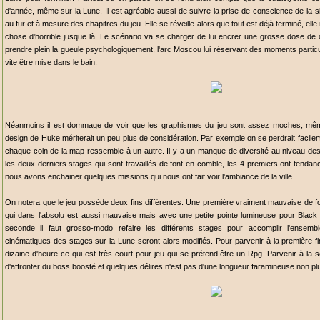
d'année, même sur la Lune. Il est agréable aussi de suivre la prise de conscience de la 
au fur et à mesure des chapitres du jeu. Elle se réveille alors que tout est déjà terminé, ell
chose d'horrible jusque là. Le scénario va se charger de lui encrer une grosse dose de 
prendre plein la gueule psychologiquement, l'arc Moscou lui réservant des moments particuli
vite être mise dans le bain.
Néanmoins il est dommage de voir que les graphismes du jeu sont assez moches, même
design de Huke mériterait un peu plus de considération. Par exemple on se perdrait facilem
chaque coin de la map ressemble à un autre. Il y a un manque de diversité au niveau des 
les deux derniers stages qui sont travaillés de font en comble, les 4 premiers ont tenda
nous avons enchainer quelques missions qui nous ont fait voir l'ambiance de la ville.
On notera que le jeu possède deux fins différentes. Une première vraiment mauvaise de 
qui dans l'absolu est aussi mauvaise mais avec une petite pointe lumineuse pour Black R
seconde il faut grosso-modo refaire les différents stages pour accomplir l'ensemb
cinématiques des stages sur la Lune seront alors modifiés. Pour parvenir à la première fi
dizaine d'heure ce qui est très court pour jeu qui se prétend être un Rpg. Parvenir à la se
d'affronter du boss boosté et quelques délires n'est pas d'une longueur faramineuse non pl