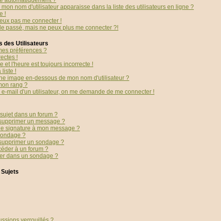
té automatiquement ?
mon nom d'utilisateur apparaisse dans la liste des utilisateurs en ligne ?
e !
peux pas me connecter !
 le passé, mais ne peux plus me connecter ?!
 des Utilisateurs
es préférences ?
ectes !
 et l'heure est toujours incorrecte !
liste !
ne image en-dessous de mon nom d'utilisateur ?
mon rang ?
en e-mail d'un utilisateur, on me demande de me connecter !
sujet dans un forum ?
 supprimer un message ?
ne signature à mon message ?
sondage ?
 supprimer un sondage ?
céder à un forum ?
ter dans un sondage ?
 Sujets
ussions verrouillés ?