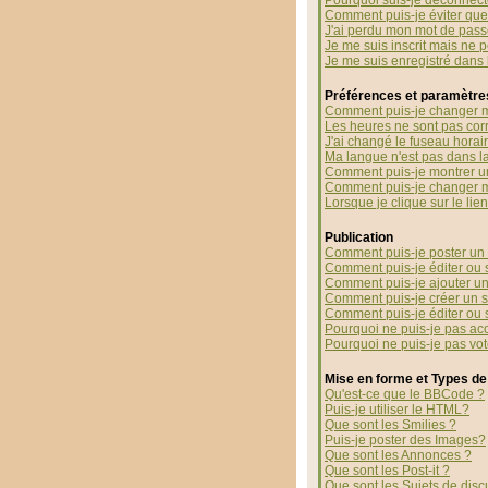
Pourquoi suis-je déconnec
Comment puis-je éviter que 
J'ai perdu mon mot de pass
Je me suis inscrit mais ne 
Je me suis enregistré dans
Préférences et paramètres
Comment puis-je changer m
Les heures ne sont pas corr
J'ai changé le fuseau horaire
Ma langue n'est pas dans la 
Comment puis-je montrer u
Comment puis-je changer 
Lorsque je clique sur le li
Publication
Comment puis-je poster un 
Comment puis-je éditer ou
Comment puis-je ajouter u
Comment puis-je créer un 
Comment puis-je éditer ou
Pourquoi ne puis-je pas ac
Pourquoi ne puis-je pas vo
Mise en forme et Types de
Qu'est-ce que le BBCode ?
Puis-je utiliser le HTML?
Que sont les Smilies ?
Puis-je poster des Images?
Que sont les Annonces ?
Que sont les Post-it ?
Que sont les Sujets de disc