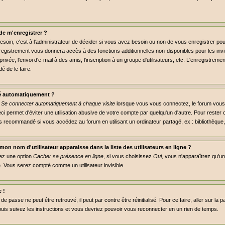
de m'enregistrer ?
soin, c'est à l'administrateur de décider si vous avez besoin ou non de vous enregistrer p
nregistrement vous donnera accès à des fonctions additionnelles non-disponibles pour les invit
ivée, l'envoi d'e-mail à des amis, l'inscription à un groupe d'utilisateurs, etc. L'enregistre
é de le faire.
é automatiquement ?
e
Se connecter automatiquement à chaque visite
lorsque vous vous connectez, le forum vou
ci permet d'éviter une utilisation abusive de votre compte par quelqu'un d'autre. Pour reste
s recommandé si vous accédez au forum en utilisant un ordinateur partagé, ex : bibliothèque, 
on nom d'utilisateur apparaisse dans la liste des utilisateurs en ligne ?
rez une option
Cacher sa présence en ligne
, si vous choisissez
Oui
, vous n'apparaîtrez qu'
 Vous serez compté comme un utilisateur invisible.
 !
e passe ne peut être retrouvé, il peut par contre être réinitialisé. Pour ce faire, aller sur la
puis suivez les instructions et vous devriez pouvoir vous reconnecter en un rien de temps.