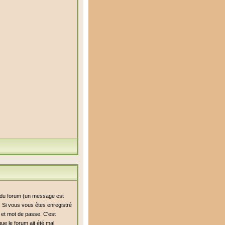
i du forum (un message est
n. Si vous vous êtes enregistré
r et mot de passe. C'est
ue le forum ait été mal