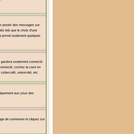
our poster des messages sur
és tels que le choix d'une
ment prend seulement quelques
s gardera seulement connecté
r connecté, cochez la case en
cybercafé, université, etc.
uniquement aux yeux des
 page de connexion et cliquez sur