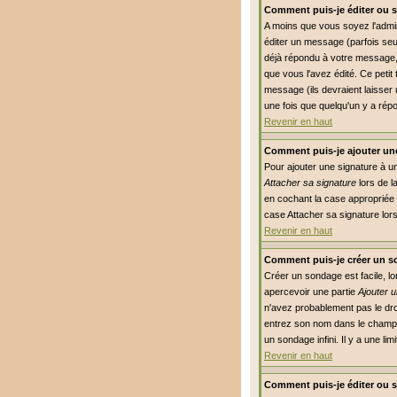
Comment puis-je éditer ou 
A moins que vous soyez l'adm
éditer un message (parfois seu
déjà répondu à votre message, 
que vous l'avez édité. Ce petit
message (ils devraient laisser 
une fois que quelqu'un y a rép
Revenir en haut
Comment puis-je ajouter un
Pour ajouter une signature à u
Attacher sa signature
lors de l
en cochant la case appropriée 
case Attacher sa signature lor
Revenir en haut
Comment puis-je créer un s
Créer un sondage est facile, l
apercevoir une partie
Ajouter 
n'avez probablement pas le dro
entrez son nom dans le champs
un sondage infini. Il y a une li
Revenir en haut
Comment puis-je éditer ou 