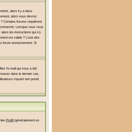
trés, alors il y a deux
rement, alors vous devrez
é ? Certains forums requièrent
s connecter. Lorsque vous vous
alors les instructions qui s'y
rement est valide ? L'une des
er du forum anonymement. Si
iez l'e-mail qui vous a été
rouvez dans le dernier cas,
lisateurs n'ayant rien posté
 lien
Profil
(généralement en