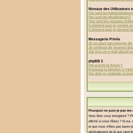
Niveaux des Utilisateurs 
Qui sont les Administrateur
Qui sont les Modérateurs?
Que sont les groupes d'utili
Comment puis-je joindre un 
Comment puis-je devenir le 
Messagerie Privée
Je ne peux pas envoyer de 
Je continue de recevoir de
J'ai reçu un e-mail abusif 
phpBB 2
Qui a écrit ce forum ?
Pourquoi la fonction X n'est
Qui dois-je contacter à prop
Pourquoi ne puis-je pas me 
Vous êtes-vous enregistré ? P
affiché si vous l'êtes) ? Si ou
et que vous n'êtes pas banni et
généralement de là que vient le