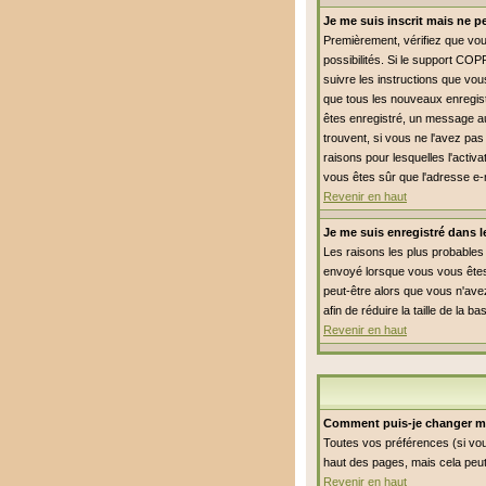
Je me suis inscrit mais ne 
Premièrement, vérifiez que vous
possibilités. Si le support COP
suivre les instructions que vou
que tous les nouveaux enregist
êtes enregistré, un message aur
trouvent, si vous ne l'avez pas
raisons pour lesquelles l'activ
vous êtes sûr que l'adresse e-
Revenir en haut
Je me suis enregistré dans 
Les raisons les plus probables 
envoyé lorsque vous vous êtes 
peut-être alors que vous n'avez
afin de réduire la taille de l
Revenir en haut
Comment puis-je changer m
Toutes vos préférences (si vou
haut des pages, mais cela peut
Revenir en haut