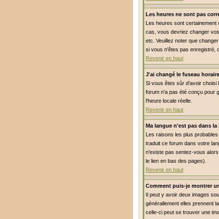
Les heures ne sont pas corre
Les heures sont certainement co
cas, vous devriez changer vos 
etc. Veuillez noter que changer
si vous n'êtes pas enregistré, 
Revenir en haut
J'ai changé le fuseau horaire
Si vous êtes sûr d'avoir choisi 
forum n'a pas été conçu pour gé
l'heure locale réelle.
Revenir en haut
Ma langue n'est pas dans la l
Les raisons les plus probables 
traduit ce forum dans votre lan
n'existe pas sentez-vous alors 
le lien en bas des pages).
Revenir en haut
Comment puis-je montrer un
Il peut y avoir deux images so
générallement elles prennent l
celle-ci peut se trouver une im