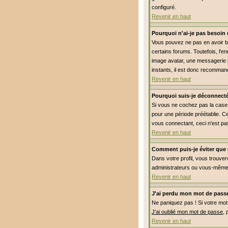
configuré.
Revenir en haut
Pourquoi n'ai-je pas besoin 
Vous pouvez ne pas en avoir be
certains forums. Toutefois, l'e
image avatar, une messagerie pr
instants, il est donc recommand
Revenir en haut
Pourquoi suis-je déconnect
Si vous ne cochez pas la cas
pour une période préétablie. Ce
vous connectant, ceci n'est pa
Revenir en haut
Comment puis-je éviter que m
Dans votre profil, vous trouve
administrateurs ou vous-même.
Revenir en haut
J'ai perdu mon mot de passe
Ne paniquez pas ! Si votre mot d
J'ai oublié mon mot de passe
, 
Revenir en haut