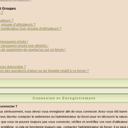
et Groupes
s ?
sateurs ?
groupe d'utilisateurs ?
modérateur d'un groupe d'utilisateurs ?
messages privés !
s messages privés non-désirés !
ou de spamming de quelqu'un sur ce forum !
 pas disponible ?
os des questions d'abus ou de légalité relatif à ce forum ?
Connexion et Enregistrement
connecter ?
lus sérieusement, vous devez vous enregistrer afin de vous connecter. Avez-vous été bann
i, vous devriez contacter le webmestre ou l'administrateur du forum pour en découvrir la raiso
 que vous ne pouvez toujours pas vous connecter, vérifiez et revérifiez vos nom d'utilisateu
 problème, si cela ne fonctionne toujours pas, contactez l'administrateur du forum, il se peut q