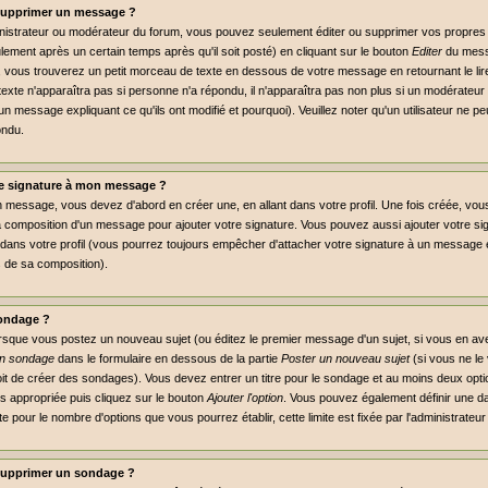
supprimer un message ?
inistrateur ou modérateur du forum, vous pouvez seulement éditer ou supprimer vos propr
lement après un certain temps après qu'il soit posté) en cliquant sur le bouton
Editer
du mess
vous trouverez un petit morceau de texte en dessous de votre message en retournant le lire,
 texte n'apparaîtra pas si personne n'a répondu, il n'apparaîtra pas non plus si un modérateur 
un message expliquant ce qu'ils ont modifié et pourquoi). Veuillez noter qu'un utilisateur ne
ondu.
e signature à mon message ?
n message, vous devez d'abord en créer une, en allant dans votre profil. Une fois créée, vo
a composition d'un message pour ajouter votre signature. Vous pouvez aussi ajouter votre 
dans votre profil (vous pourrez toujours empêcher d'attacher votre signature à un message e
s de sa composition).
ondage ?
orsque vous postez un nouveau sujet (ou éditez le premier message d'un sujet, si vous en ave
un sondage
dans le formulaire en dessous de la partie
Poster un nouveau sujet
(si vous ne le
it de créer des sondages). Vous devez entrer un titre pour le sondage et au moins deux optio
 appropriée puis cliquez sur le bouton
Ajouter l'option
. Vous pouvez également définir une dat
mite pour le nombre d'options que vous pourrez établir, cette limite est fixée par l'administrateu
supprimer un sondage ?