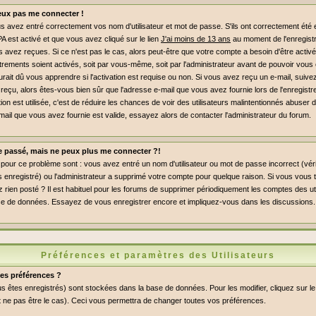
peux pas me connecter !
 avez entré correctement vos nom d'utilisateur et mot de passe. S'ils ont correctement été en
PA est activé et que vous avez cliqué sur le lien
J'ai moins de 13 ans
au moment de l'enregist
s avez reçues. Si ce n'est pas le cas, alors peut-être que votre compte a besoin d'être activ
rements soient activés, soit par vous-même, soit par l'administrateur avant de pouvoir vou
ait dû vous apprendre si l'activation est requise ou non. Si vous avez reçu un e-mail, suivez 
 reçu, alors êtes-vous bien sûr que l'adresse e-mail que vous avez fournie lors de l'enregist
ation est utilisée, c'est de réduire les chances de voir des utilisateurs malintentionnés abus
mail que vous avez fournie est valide, essayez alors de contacter l'administrateur du forum.
le passé, mais ne peux plus me connecter ?!
pour ce problème sont : vous avez entré un nom d'utilisateur ou mot de passe incorrect (vérif
enregistré) ou l'administrateur a supprimé votre compte pour quelque raison. Si vous vous t
 rien posté ? Il est habituel pour les forums de supprimer périodiquement les comptes des uti
a base de données. Essayez de vous enregistrer encore et impliquez-vous dans les discussions.
Préférences et paramètres des Utilisateurs
es préférences ?
s êtes enregistrés) sont stockées dans la base de données. Pour les modifier, cliquez sur le
 ne pas être le cas). Ceci vous permettra de changer toutes vos préférences.