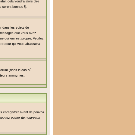
atar, cela voudra alors dire
s seront bonnes !).
ur dans les sujets de
de messages que vous avez
ue qui leur est propre. Veuillez
strateur qui vous abaissera
 forum (dans le cas où
isateurs anonymes.
us enregistrer avant de pouvoir
pouvez poster de nouveaux