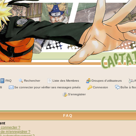
FAQ
Rechercher
Liste des Membres
Groupes d'utilisateurs
A
il
Se connecter pour vérifier ses messages privés
Connexion
Boîte à flo
S'enregistrer
FAQ
ent
 connecter ?
 de m'enregistrer ?