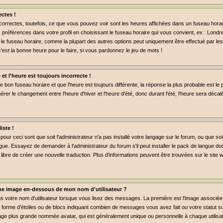
ctes !
rrectes, toutefois, ce que vous pouvez voir sont les heures affichées dans un fuseau horaire 
préférences dans votre profil en choisissant le fuseau horaire qui vous convient, ex : Londr
 le fuseau horaire, comme la plupart des autres options peut uniquement être effectué par les 
c'est la bonne heure pour le faire, si vous pardonnez le jeu de mots !
 et l'heure est toujours incorrecte !
le bon fuseau horaire et que l'heure est toujours différente, la réponse la plus probable est le 
rer le changement entre l'heure d'hiver et l'heure d'été, donc durant l'été, l'heure sera déca
iste !
pour ceci sont que soit l'administrateur n'a pas installé votre langage sur le forum, ou que so
gue. Essayez de demander à l'administrateur du forum s'il peut installer le pack de langue don
libre de créer une nouvelle traduction. Plus d'informations peuvent être trouvées sur le site
e image en-dessous de mon nom d'utilisateur ?
us votre nom d'utilisateur lorsque vous lisez des messages. La première est l'image associée
a forme d'étoiles ou de blocs indiquant combien de messages vous avez fait ou votre statut 
age plus grande nommée avatar, qui est généralement unique ou personnelle à chaque utilisate