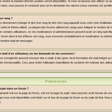
de choisir la manière dont les avatars seront disponibles. Si vous ne pouvez pas utilisez un av
dé ainsi, vous pouvez le contacter pour lui en demander les raisons (nous sommes sûr qu'elle
on rang ?
directement changer le titre d'un rang (le titre d'un rang apparaît sous votre nom d'utilisate
l selon le thème utilisé). La plupart des forums utilisent les rangs pour indiquer le nombre 
er certains utilisateurs, ex: les modérateurs et administrateurs peuvent avoir un rang spécifiq
le forum dans le but d'élever son rang, vous trouverez probablement un modérateur ou admini
 nombre total de messages.
n e-mail d'un utilisateur, on me demande de me connecter !
eurs enregistrés peuvent envoyer des e-mails à des gens via le formulaire d'e-mail intégré au
ette fonctionnalité). Ceci, pour éviter l'utilisation malveillante du système d'e-mail par des util
Publication
sujet dans un forum ?
pproprié soit sur la page du forum, soit sur la page du sujet. Vous pourriez avoir besoin de vo
ui vous sont disponibles sont listés sur le bas de la page du forum ou du sujet (la liste
Vous 
)