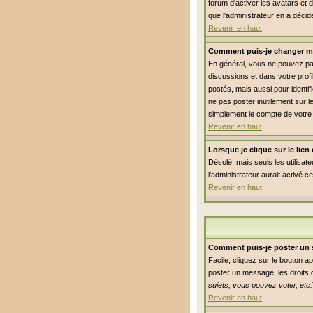
forum d'activer les avatars et 
que l'administrateur en a déci
Revenir en haut
Comment puis-je changer m
En général, vous ne pouvez pas 
discussions et dans votre profi
postés, mais aussi pour identifi
ne pas poster inutilement sur 
simplement le compte de votre
Revenir en haut
Lorsque je clique sur le lie
Désolé, mais seuls les utilisat
l'administrateur aurait activé c
Revenir en haut
Comment puis-je poster un 
Facile, cliquez sur le bouton a
poster un message, les droits q
sujets, vous pouvez voter, etc.
Revenir en haut