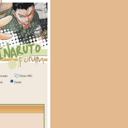
rcade
Chan IRC
od
Carte