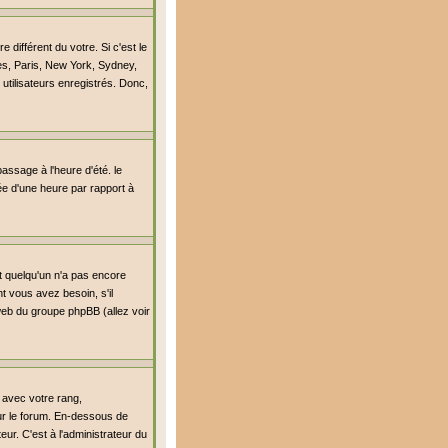
différent du votre. Si c'est le
es, Paris, New York, Sydney,
utilisateurs enregistrés. Donc,
passage à l'heure d'été. le
lée d'une heure par rapport à
it quelqu'un n'a pas encore
t vous avez besoin, s'il
 web du groupe phpBB (allez voir
 avec votre rang,
sur le forum. En-dessous de
ur. C'est à l'administrateur du