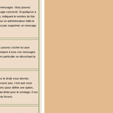
es messages. Vous pouvez
age concerné. Si quelqu'un a
 indiquant le nombre de fois
ou un administrateur édite le
 peut pas supprimer un message
us pouvez cocher la case
signature à tous vos messages
n particulier en décochant la
z le droit) vous devriez
 voyez pas, c'est que vous
ns (pour définir une option,
e limite pour le sondage, 0 est
r du forum).