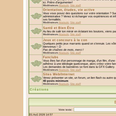
ici. Prière d'argumenter!
Modérateurs
Akatsuki
,
Site staff
Orientation, études, vie active
Vous vous posez des questions sur votre orientation ? S
administrative ? Venez ici échanger vos expériences et in
ses formalités.
Modérateurs
Akatsuki
,
Site staff
Santé et Bien Être
Au lieu de salir ton miroir en éclatant tes boutons, viens p
Modérateurs
Akatsuki
,
Site staff
Jeux et concours à la con
Quelques petits jeux marrants quand on s'ennuie. Les vôtr
bienvenus ! :D
Pas de chaînes de mots, merci !
Modérateurs
Akatsuki
,
Site staff
Fanclubs
Vous êtes fan d'un personnage de manga, d'un film, d'une c
adhérez à une idéologie quelconque, alors créez votre fan
Les demandes de bannières se font dans la GFX Gallery.
Modérateurs
Akatsuki
,
Site staff
Sites Web/Internet
Venez présenter un site, un forum, un lien flash ou autre 
40 posts minimum
Modérateurs
Akatsuki
,
Site staff
Créations