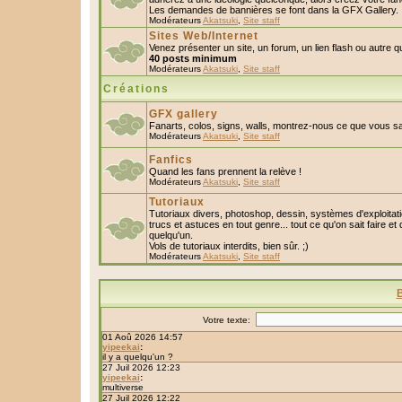
Les demandes de bannières se font dans la GFX Gallery.
Modérateurs
Akatsuki
,
Site staff
Sites Web/Internet
Venez présenter un site, un forum, un lien flash ou autre 
40 posts minimum
Modérateurs
Akatsuki
,
Site staff
Créations
GFX gallery
Fanarts, colos, signs, walls, montrez-nous ce que vous sa
Modérateurs
Akatsuki
,
Site staff
Fanfics
Quand les fans prennent la relève !
Modérateurs
Akatsuki
,
Site staff
Tutoriaux
Tutoriaux divers, photoshop, dessin, systèmes d'exploitatio
trucs et astuces en tout genre... tout ce qu'on sait faire et
quelqu'un.
Vols de tutoriaux interdits, bien sûr. ;)
Modérateurs
Akatsuki
,
Site staff