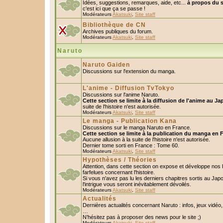
Idées, suggestions, remarques, aide, etc...
à propos du s
c'est ici que ça se passe !
Modérateurs
Akatsuki
,
Site staff
Bibliothèque de CN
Archives publiques du forum.
Modérateurs
Akatsuki
,
Site staff
Naruto
Naruto Gaiden
Discussions sur l'extension du manga.
L'anime - Diffusion TvTokyo
Discussions sur l'anime Naruto.
Cette section se limite à la diffusion de l'anime au Ja
suite de l'histoire n'est autorisée.
Modérateurs
Akatsuki
,
Site staff
Le manga - Publication Kana
Discussions sur le manga Naruto en France.
Cette section se limite à la publication du manga en 
Aucune allusion à la suite de l'histoire n'est autorisée.
Dernier tome sorti en France : Tome 60.
Modérateurs
Akatsuki
,
Site staff
Hypothèses / Théories
Attention, dans cette section on expose et développe nos
farfelues concernant l'histoire.
Si vous n'avez pas lu les derniers chapitres sortis au Ja
l'intrigue vous seront inévitablement dévoilés.
Modérateurs
Akatsuki
,
Site staff
Actualités
Dernières actualités concernant Naruto : infos, jeux vidéo
…
N’hésitez pas à proposer des news pour le site ;)
Modérateurs
Akatsuki
,
Site staff