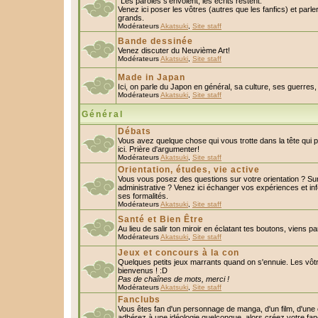
"Les paroles s'envolent, les écrits restent."
Venez ici poser les vôtres (autres que les fanfics) et parl
grands.
Modérateurs
Akatsuki
,
Site staff
Bande dessinée
Venez discuter du Neuvième Art!
Modérateurs
Akatsuki
,
Site staff
Made in Japan
Ici, on parle du Japon en général, sa culture, ses guerres, 
Modérateurs
Akatsuki
,
Site staff
Général
Débats
Vous avez quelque chose qui vous trotte dans la tête qui 
ici. Prière d'argumenter!
Modérateurs
Akatsuki
,
Site staff
Orientation, études, vie active
Vous vous posez des questions sur votre orientation ? S
administrative ? Venez ici échanger vos expériences et in
ses formalités.
Modérateurs
Akatsuki
,
Site staff
Santé et Bien Être
Au lieu de salir ton miroir en éclatant tes boutons, viens p
Modérateurs
Akatsuki
,
Site staff
Jeux et concours à la con
Quelques petits jeux marrants quand on s'ennuie. Les vôtr
bienvenus ! :D
Pas de chaînes de mots, merci !
Modérateurs
Akatsuki
,
Site staff
Fanclubs
Vous êtes fan d'un personnage de manga, d'un film, d'une c
adhérez à une idéologie quelconque, alors créez votre fan