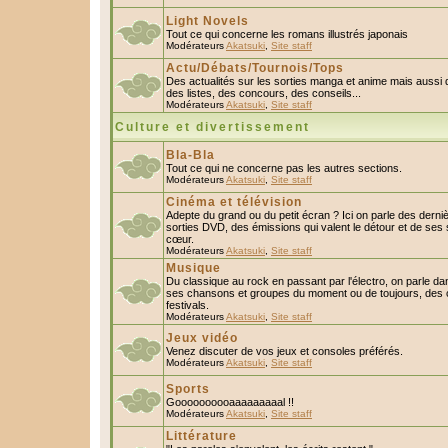
Light Novels
Tout ce qui concerne les romans illustrés japonais
Modérateurs
Akatsuki
,
Site staff
Actu/Débats/Tournois/Tops
Des actualités sur les sorties manga et anime mais aussi
des listes, des concours, des conseils...
Modérateurs
Akatsuki
,
Site staff
Culture et divertissement
Bla-Bla
Tout ce qui ne concerne pas les autres sections.
Modérateurs
Akatsuki
,
Site staff
Cinéma et télévision
Adepte du grand ou du petit écran ? Ici on parle des derniè
sorties DVD, des émissions qui valent le détour et de ses 
cœur.
Modérateurs
Akatsuki
,
Site staff
Musique
Du classique au rock en passant par l'électro, on parle da
ses chansons et groupes du moment ou de toujours, des c
festivals.
Modérateurs
Akatsuki
,
Site staff
Jeux vidéo
Venez discuter de vos jeux et consoles préférés.
Modérateurs
Akatsuki
,
Site staff
Sports
Goooooooooaaaaaaaaal !!
Modérateurs
Akatsuki
,
Site staff
Littérature