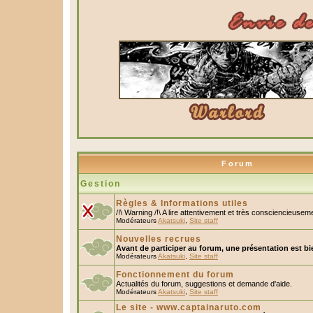
Forum
Gestion
Règles & Informations utiles
/!\ Warning /!\ A lire attentivement et très consciencieusem
Modérateurs
Akatsuki
,
Site staff
Nouvelles recrues
Avant de participer au forum, une présentation est bi
Modérateurs
Akatsuki
,
Site staff
Fonctionnement du forum
Actualités du forum, suggestions et demande d'aide.
Modérateurs
Akatsuki
,
Site staff
Le site - www.captainaruto.com