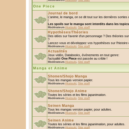
One Piece
Journal de bord
L'anime, le manga, on se dit tout sur les dernières sorti
!
Les spoils sur le manga sont interdits dans les topic
Modérateurs
Akatsuki
,
Site staff
Hypothèses/Théories
Des idées sur l'avenir d'un personnage ? Des théories s
?
Lancez-vous et développez vos hypothèses sur l'histoire 
Modérateurs
Akatsuki
,
Site staff
Actualités
Jeux vidéo, Databooks, événements en tout genre:
l'actualité
One Piece
est passée au crible !
Modérateurs
Akatsuki
,
Site staff
Manga et Anime
Shonen/Shojo Manga
Tous les mangas version papier.
Modérateurs
Akatsuki
,
Site staff
Shonen/Shojo Anime
Toutes les séries et les films japanimation.
Modérateurs
Akatsuki
,
Site staff
Seinen Manga
Tous les mangas version papier, pour adultes.
Modérateurs
Akatsuki
,
Site staff
Seinen Anime
Toutes les séries et les films japanimation, pour adultes.
Modérateurs
Akatsuki
,
Site staff