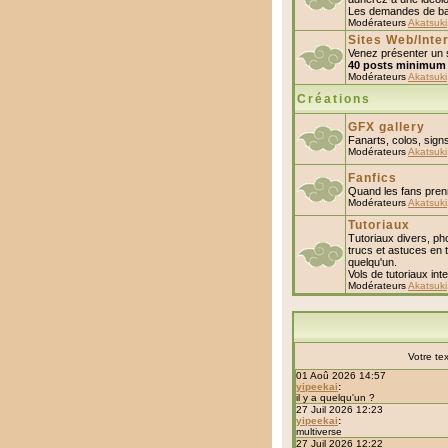
Les demandes de ban
Modérateurs
Akatsuki
Sites Web/Inte
Venez présenter un s
40 posts minimum
Modérateurs
Akatsuki
Créations
GFX gallery
Fanarts, colos, sign
Modérateurs
Akatsuki
Fanfics
Quand les fans prenn
Modérateurs
Akatsuki
Tutoriaux
Tutoriaux divers, pho
trucs et astuces en t
quelqu'un.
Vols de tutoriaux inter
Modérateurs
Akatsuki