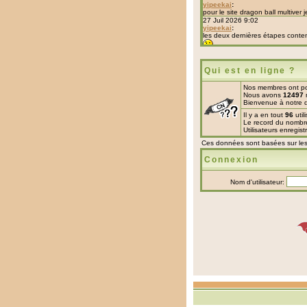
Qui est en ligne ?
Nos membres ont po
Nous avons
12497
Bienvenue à notre d
Il y a en tout
96
util
Le record du nombre 
Utilisateurs enregis
Ces données sont basées sur les u
Connexion
Nom d'utilisateur: