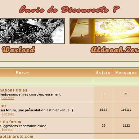
Forum
Sujets
Messages
mations utiles
9
9
e attentivement et très consciencieusement.
,
Site staff
rues
8132
116117
r au forum, une présentation est bienvenue :)
,
Site staff
t du forum
22
1122
 suggestions et demande d'aide.
,
Site staff
captainaruto.com