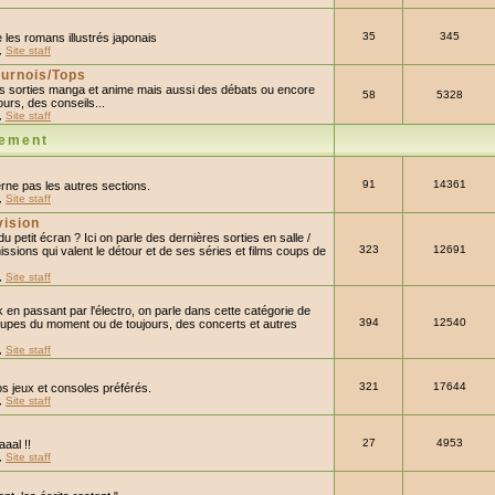
35
345
 les romans illustrés japonais
,
Site staff
urnois/Tops
les sorties manga et anime mais aussi des débats ou encore
58
5328
urs, des conseils...
,
Site staff
sement
91
14361
rne pas les autres sections.
,
Site staff
vision
 petit écran ? Ici on parle des dernières sorties en salle /
323
12691
ssions qui valent le détour et de ses séries et films coups de
,
Site staff
 en passant par l'électro, on parle dans cette catégorie de
394
12540
upes du moment ou de toujours, des concerts et autres
,
Site staff
321
17644
s jeux et consoles préférés.
,
Site staff
27
4953
aal !!
,
Site staff