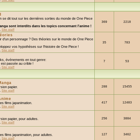
d
n se dit tout sur les dernières sorties du monde de One Piece
369
2218
anga sont interdits dans les topics concernant l'anime !
,
Site staff
éories
nir d'un personnage ? Des théories sur le monde de One Piece
35
783
loppez vos hypothèses sur l'histoire de One Piece !
,
Site staff
ks, événements en tout genre:
7
53
est passée au crible !
,
Site staff
Manga
288
15455
sion papier.
,
Site staff
Anime
417
12483
les films japanimation.
,
Site staff
256
3884
ion papier, pour adultes.
,
Site staff
127
3462
les films japanimation, pour adultes.
,
Site staff