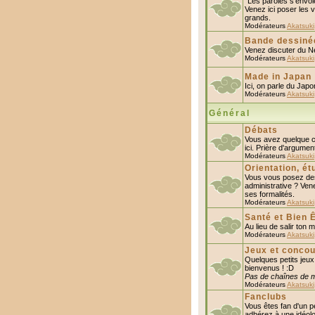
"Les paroles s'envole
Venez ici poser les v
grands.
Modérateurs
Akatsuki
Bande dessiné
Venez discuter du N
Modérateurs
Akatsuki
Made in Japan
Ici, on parle du Japo
Modérateurs
Akatsuki
Général
Débats
Vous avez quelque ch
ici. Prière d'argumen
Modérateurs
Akatsuki
Orientation, ét
Vous vous posez des
administrative ? Ven
ses formalités.
Modérateurs
Akatsuki
Santé et Bien 
Au lieu de salir ton 
Modérateurs
Akatsuki
Jeux et concou
Quelques petits jeux
bienvenus ! :D
Pas de chaînes de m
Modérateurs
Akatsuki
Fanclubs
Vous êtes fan d'un p
adhérez à une idéolo