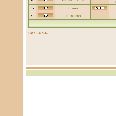
48
The Itachi-sama
49
¥usuke
50
Tama chan
Page
1
sur
250