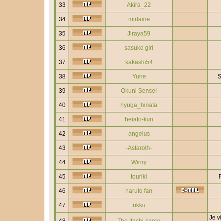
33
Akira_22
34
mirlaine
35
Jiraya59
36
sasuke girl
37
kakashi54
38
Yune
S
39
Okuni Sensei
40
hyuga_hinata
41
heiato-kun
42
angelus
43
-Astaroth-
44
Winry
45
touriki
46
naruto fan
47
rikku
Je v