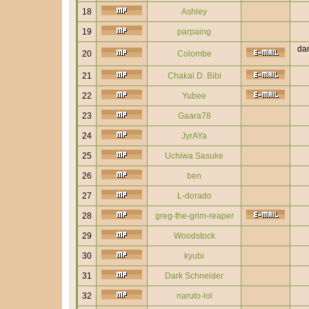
18
Ashley
19
parpaing
dan
20
Colombe
21
Chakal D. Bibi
22
Yubee
23
Gaara78
24
JyrAYa
25
Uchiwa Sasuke
26
ben
27
L-dorado
28
greg-the-grim-reaper
29
Woodstock
30
kyubi
31
Dark Schneider
32
naruto-lol