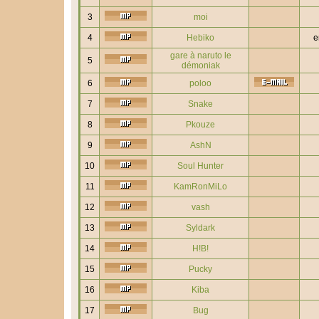
3
moi
4
Hebiko
e
gare à naruto le
5
démoniak
6
poloo
7
Snake
8
Pkouze
9
AshN
10
Soul Hunter
11
KamRonMiLo
12
vash
13
Syldark
14
H!B!
15
Pucky
16
Kiba
17
Bug