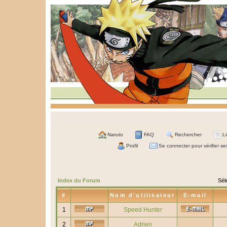
Naruto
FAQ
Rechercher
L
Profil
Se connecter pour vérifier s
Index du Forum
Sél
#
Nom d'utilisateur
E-mail
1
Speed Hunter
2
Adrien