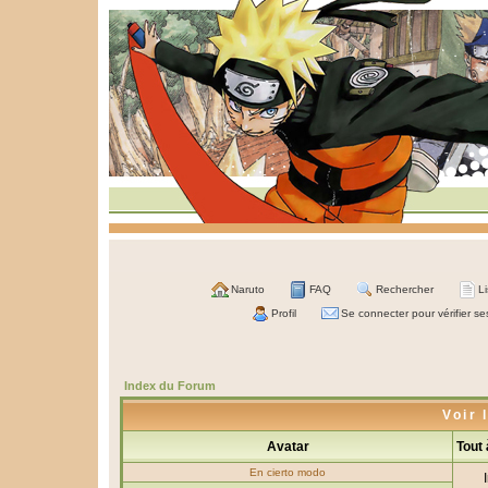
Naruto
FAQ
Rechercher
L
Profil
Se connecter pour vérifier s
Index du Forum
Voir 
Avatar
Tout
En cierto modo