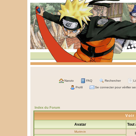
Naruto
FAQ
Rechercher
L
Profil
Se connecter pour vérifier s
Index du Forum
Voir
Avatar
Tout
Murim-in