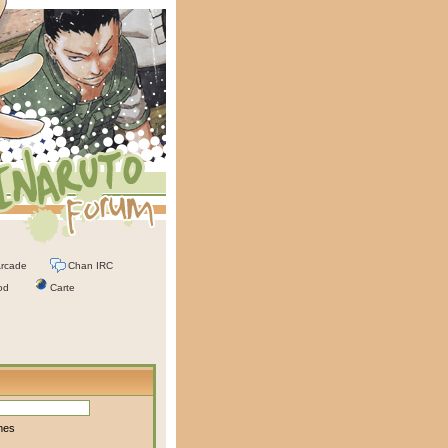
rcade
Chan IRC
od
Carte
mes