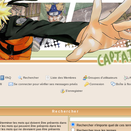
FAQ
Rechercher
Liste des Membres
Groupes d'utilisateurs
A
il
Se connecter pour vérifier ses messages privés
Connexion
Boîte à flo
S'enregistrer
Rechercher
terminer les mots qui doivent être présents dans
Rechercher n'importe quel de ces ter
 les mots qui peuvent être présents dans les
 les mots qui ne devraient pas être présents
Rechercher tous les termes