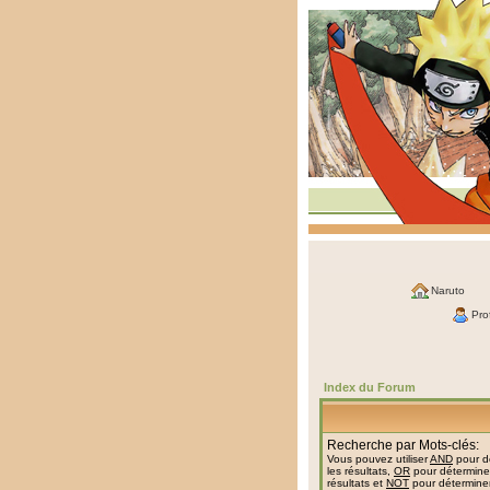
Naruto
Prof
Index du Forum
Recherche par Mots-clés:
Vous pouvez utiliser
AND
pour dé
les résultats,
OR
pour déterminer
résultats et
NOT
pour déterminer