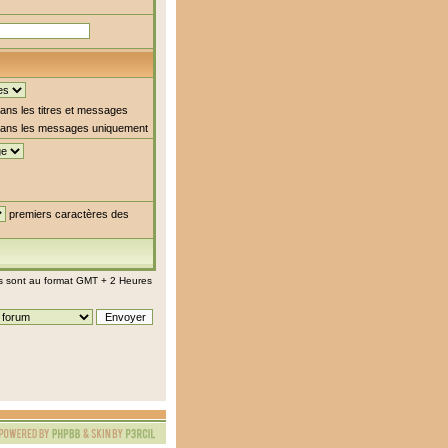
ns les titres et messages
ans les messages uniquement
premiers caractères des
s sont au format GMT + 2 Heures