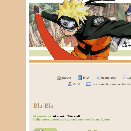
Naruto
FAQ
Rechercher
L
Profil
Se connecter pour vérifier s
Bla-Bla
Modérateurs:
Akatsuki
,
Site staff
Utilisateurs parcourant actuellement ce forum: Aucun