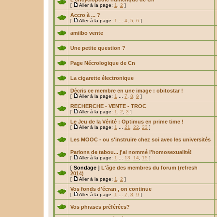
[
Aller à la page:
1
,
2
]
Accro à ... ?
[
Aller à la page:
1
...
4
,
5
,
6
]
amiibo vente
Une petite question ?
Page Nécrologique de Cn
La cigarette électronique
Décris ce membre en une image : obitostar !
[
Aller à la page:
1
...
7
,
8
,
9
]
RECHERCHE - VENTE - TROC
[
Aller à la page:
1
,
2
,
3
]
Le Jeu de la Vérité : Optimus en prime time !
[
Aller à la page:
1
...
21
,
22
,
23
]
Les MOOC - ou s'instruire chez soi avec les universités
Parlons de tabou... j'ai nommé l'homosexualité!
[
Aller à la page:
1
...
13
,
14
,
15
]
[ Sondage ]
L'âge des membres du forum (refresh
2014)
[
Aller à la page:
1
,
2
]
Vos fonds d'écran , on continue
[
Aller à la page:
1
...
7
,
8
,
9
]
Vos phrases préférées?