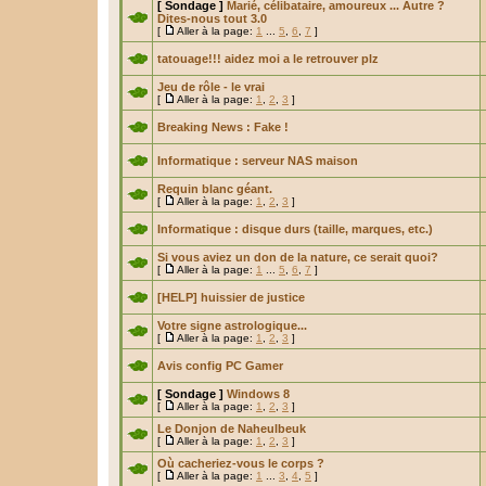
[ Sondage ]
Marié, célibataire, amoureux ... Autre ?
Dites-nous tout 3.0
[
Aller à la page:
1
...
5
,
6
,
7
]
tatouage!!! aidez moi a le retrouver plz
Jeu de rôle - le vrai
[
Aller à la page:
1
,
2
,
3
]
Breaking News : Fake !
Informatique : serveur NAS maison
Requin blanc géant.
[
Aller à la page:
1
,
2
,
3
]
Informatique : disque durs (taille, marques, etc.)
Si vous aviez un don de la nature, ce serait quoi?
[
Aller à la page:
1
...
5
,
6
,
7
]
[HELP] huissier de justice
Votre signe astrologique...
[
Aller à la page:
1
,
2
,
3
]
Avis config PC Gamer
[ Sondage ]
Windows 8
[
Aller à la page:
1
,
2
,
3
]
Le Donjon de Naheulbeuk
[
Aller à la page:
1
,
2
,
3
]
Où cacheriez-vous le corps ?
[
Aller à la page:
1
...
3
,
4
,
5
]