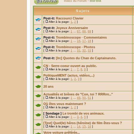
-
Bla-Bla
Index du Forum
Sujets
Post-it:
Raccourci Clavier
[
Aller à la page:
1
,
2
]
Post-it:
Joyeux Anniversaire
[
Aller à la page:
1
...
87
,
88
,
89
]
Post-it:
Trombinoscope · Commentaires
[
Aller à la page:
1
...
16
,
17
,
18
]
Post-it:
Trombinoscope - Photos
[
Aller à la page:
1
...
31
,
32
,
33
]
Post-it:
[Irc] Quotes du Chan de Captainaruto.
CN - Serre-coeur ouvert au public.
[
Aller à la page:
1
...
7
,
8
,
9
]
PolitiqueMENT (actus, vidéos,...)
[
Aller à la page:
1
,
2
,
3
]
20 ans
Actualités et brèves de "Con, toi ? RRRrrr..."
[
Aller à la page:
1
...
49
,
50
,
51
]
Où êtes vous maintenant ?
[
Aller à la page:
1
,
2
]
[ Sondage ]
Le trombi de vos animaux.
[
Aller à la page:
1
...
3
,
4
,
5
]
[Test] Quel(le) héros (héroïne) de film êtes-vous ?
[
Aller à la page:
1
...
14
,
15
,
16
]
Votre voiture préférée...