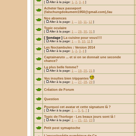
[
Aller à la page:
1
,
2
,
3
,
4
]
Acheter faux passeport
(
falschungdokument1950@gmail.com
),fau
Nos absences
[
Aller à la page:
1
...
10
,
11
,
12
]
Topic oculaire
[
Aller à la page:
1
...
29
,
30
,
31
]
[ Sondage ]
La cuisine pour vous!!!!
[
Aller à la page:
1
...
9
,
10
,
11
]
Les Noctambules : Version 2014
[
Aller à la page:
1
,
2
,
3
,
4
]
Captainaruto ... et si on se donnait une seconde
chance?
La plus belle femme?
[
Aller à la page:
1
...
19
,
20
,
21
]
Vos insultes bien trippantes
[
Aller à la page:
1
...
27
,
28
,
29
]
Création de Forum
Question
Pourquoi cet avatar et cette signature là ?
[
Aller à la page:
1
...
5
,
6
,
7
]
Topic de l'horloge - Les beaux jours sont là !
[
Aller à la page:
1
...
21
,
22
,
23
]
Petit post symaptoche
L'encyclopédie numérique de Cn