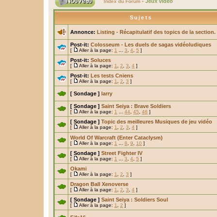
-
Jeux vidéo
Index du Forum
Sujets
Annonce:
Listing - Récapitulatif des topics de la section.
Post-it:
Colosseum - Les duels de sagas vidéoludiques
[
Aller à la page:
1
...
3
,
4
,
5
]
Post-it:
Soluces
[
Aller à la page:
1
,
2
,
3
,
4
]
Post-it:
Les tests Cniens
[
Aller à la page:
1
,
2
,
3
]
[ Sondage ]
larry
[ Sondage ]
Saint Seiya : Brave Soldiers
[
Aller à la page:
1
...
44
,
45
,
46
]
[ Sondage ]
Topic des meilleures Musiques de jeu vidéo
[
Aller à la page:
1
,
2
,
3
,
4
]
World Of Warcraft (Enter Cataclysm)
[
Aller à la page:
1
...
8
,
9
,
10
]
[ Sondage ]
Street Fighter IV
[
Aller à la page:
1
...
3
,
4
,
5
]
Okami
[
Aller à la page:
1
,
2
,
3
]
Dragon Ball Xenoverse
[
Aller à la page:
1
,
2
,
3
,
4
]
[ Sondage ]
Saint Seiya : Soldiers Soul
[
Aller à la page:
1
,
2
]