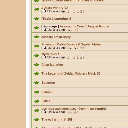
JoJo’s Bizarre Adventure : Eyes of Heaven
J-Stars Victory VS
[
Aller à la page:
1
...
7
,
8
,
9
]
[Topic à supprimer]
[ Sondage ]
Assassin's Creed Unity et Rogue
[
Aller à la page:
1
,
2
,
3
]
assasin creed unity
Pokémon Rubis Oméga & Saphir Alpha
[
Aller à la page:
1
...
4
,
5
,
6
]
Mario Kart 8
[
Aller à la page:
1
...
3
,
4
,
5
]
Alien isolation
The Legend of Zelda: Majora's Mask 3D
Splatoon
Pikmin 3
SMITE
Les jeux que vous avez récemment terminé
[
Aller à la page:
1
,
2
,
3
]
The evil within [- 18]