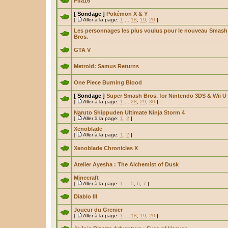
Fifa16
[ Sondage ]
Pokémon X & Y
[
Aller à la page:
1
...
18
,
19
,
20
]
Les personnages les plus voulus pour le nouveau Smash
Bros.
GTA V
Metroid: Samus Returns
One Piece Burning Blood
[ Sondage ]
Super Smash Bros. for Nintendo 3DS & Wii U
[
Aller à la page:
1
...
28
,
29
,
30
]
Naruto Shippuden Ultimate Ninja Storm 4
[
Aller à la page:
1
,
2
]
Xenoblade
[
Aller à la page:
1
,
2
]
Xenoblade Chronicles X
Atelier Ayesha : The Alchemist of Dusk
Minecraft
[
Aller à la page:
1
...
5
,
6
,
7
]
Diablo III
Joueur du Grenier
[
Aller à la page:
1
...
18
,
19
,
20
]