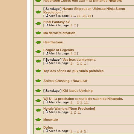
Répertoire Codes Ami 3DS + ID Nintendo Network
[ Sondage ]
Naruto Shippuden Ultimate Ninja Storm
Revolution !
[
Aller à la page:
1
...
13
,
14
,
15
]
Final Fantasy XV
[
Aller à la page:
1
,
2
]
Ma derniere creation
Hearthstone
League of Legends
[
Aller à la page:
1
,
2
]
[ Sondage ]
Vos jeux du moment.
[
Aller à la page:
1
...
5
,
6
,
7
]
Top des séries de jeux vidéo préférées
Animal Crossing : New Leaf
[ Sondage ]
Kid Icarus Uprising
Wii U : la prochaine console de salon de Nintendo.
[
Aller à la page:
1
...
8
,
9
,
10
]
Hyrule Warriors [Nom Provisoire]
[
Aller à la page:
1
,
2
,
3
]
Mountain
Dofus
[
Aller à la page:
1
...
3
,
4
,
5
]