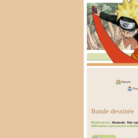
Naruto
Prof
Bande dessinée
Modérateurs:
Akatsuki
,
Site sta
Utilisateurs parcourant actuel