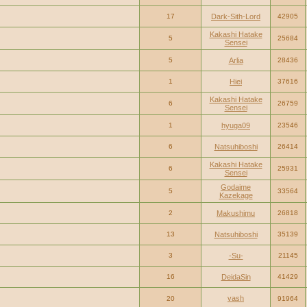
17
Dark-Sith-Lord
42905
Kakashi Hatake
5
25684
Sensei
5
Arlia
28436
1
Hiei
37616
Kakashi Hatake
6
26759
Sensei
1
hyuga09
23546
6
Natsuhiboshi
26414
Kakashi Hatake
6
25931
Sensei
Godaime
5
33564
Kazekage
2
Makushimu
26818
13
Natsuhiboshi
35139
3
-Su-
21145
16
DeidaSin
41429
vash
20
91964