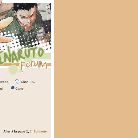
rcade
Chan IRC
od
Carte
Aller à la page
1
,
2
Suivante