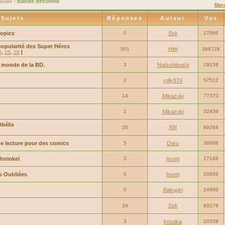
-
Bande dessinée
Forum
Marq
Sujets
Réponses
Auteur
Vus
topics
0
Ssk
27066
popularité des Super Héros
Hiei
501
386728
4
,
25
,
26
]
 monde de la BD.
3
Natsuhiboshi
29158
2
rolly974
57512
14
Mikazuki
77370
2
Mikazuki
32439
Obélix
XIII
35
89264
e lecture pour des comics
5
Daru
38808
hninkel
3
Isumi
27169
s Oubliées
0
Isumi
20959
0
Bakugirl
24860
Ssk
39
99279
3
kosaka
20558