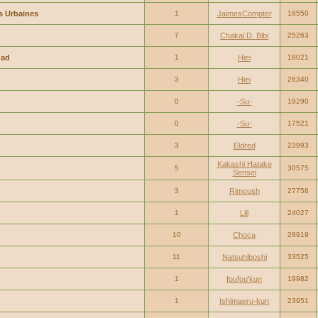
s Urbaines
1
JaimesCompter
18550
7
Chakal D. Bibi
25263
dad
1
Hiei
18021
3
Hiei
26340
0
-Su-
19290
0
-Su-
17521
3
Eldred
23993
Kakashi Hatake
5
30575
Sensei
3
Rimoush
27758
1
Lill
24027
10
Choca
28919
11
Natsuhiboshi
33525
1
foufou'kun
19982
1
Ishimaeru-kun
23951