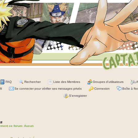
FAQ
Rechercher
Liste des Membres
Groupes d'utilisateurs
A
il
Se connecter pour vérifier ses messages privés
Connexion
Boîte à flo
S'enregistrer
ff
lement ce forum: Aucun