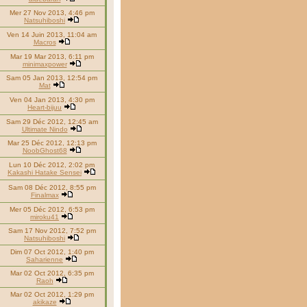
Mer 27 Nov 2013, 4:46 pm
Natsuhiboshi
Ven 14 Juin 2013, 11:04 am
Macros
Mar 19 Mar 2013, 6:11 pm
minimaxpower
Sam 05 Jan 2013, 12:54 pm
Mat
Ven 04 Jan 2013, 4:30 pm
Heart-bijuu
Sam 29 Déc 2012, 12:45 am
Ultimate Nindo
Mar 25 Déc 2012, 12:13 pm
NoobGhost68
Lun 10 Déc 2012, 2:02 pm
Kakashi Hatake Sensei
Sam 08 Déc 2012, 8:55 pm
Finalmax
Mer 05 Déc 2012, 6:53 pm
miroku41
Sam 17 Nov 2012, 7:52 pm
Natsuhiboshi
Dim 07 Oct 2012, 1:40 pm
Saharienne
Mar 02 Oct 2012, 6:35 pm
Raoh
Mar 02 Oct 2012, 1:29 pm
akikaze