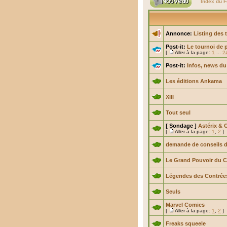
Index du 
Annonce:
Listing des 
Post-it:
Le tournoi de 
[
Aller à la page:
1
...
2
Post-it:
Infos, news du
Les éditions Ankama
XIII
Tout seul
[ Sondage ]
Astérix & 
[
Aller à la page:
1
,
2
]
demande de conseils d
Le Grand Pouvoir du C
Légendes des Contrée
Seuls
Marvel Comics
[
Aller à la page:
1
,
2
]
Freaks squeele