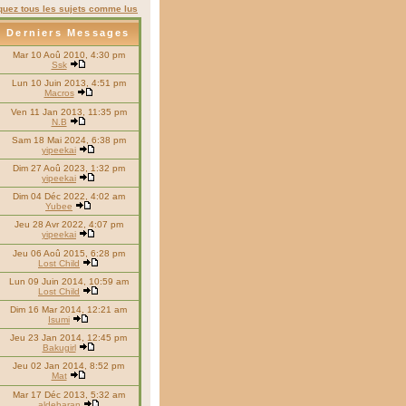
uez tous les sujets comme lus
Derniers Messages
Mar 10 Aoû 2010, 4:30 pm
Ssk
Lun 10 Juin 2013, 4:51 pm
Macros
Ven 11 Jan 2013, 11:35 pm
N.B
Sam 18 Mai 2024, 6:38 pm
yipeekai
Dim 27 Aoû 2023, 1:32 pm
yipeekai
Dim 04 Déc 2022, 4:02 am
Yubee
Jeu 28 Avr 2022, 4:07 pm
yipeekai
Jeu 06 Aoû 2015, 6:28 pm
Lost Child
Lun 09 Juin 2014, 10:59 am
Lost Child
Dim 16 Mar 2014, 12:21 am
Isumi
Jeu 23 Jan 2014, 12:45 pm
Bakugirl
Jeu 02 Jan 2014, 8:52 pm
Mat
Mar 17 Déc 2013, 5:32 am
aldebaran