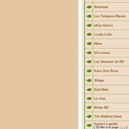
Blacksad
Les Tuniques Bleues
Idées Noires
Lucky Luke
Maus
DS comics
Les Simpson en BD
Keno Don Rosa
Sillage
Enki Bilal
Le chat
Blogs BD
The Walking Dead
Gaston Lagaffe
[
Aller à la page:
1
,
2
]