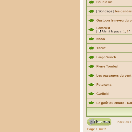
Pour la vie
[ Sondage ]
les genda
Gastoon le neveu du p
Lanfeust
[
Aller à la page:
1
,
2
]
Noob
Titeuf
Largo Winch
Pierre Tombal
Les passagers du vent
Futurama
Garfield
Le goût du chlore - Da
Index du 
Page
1
sur
2