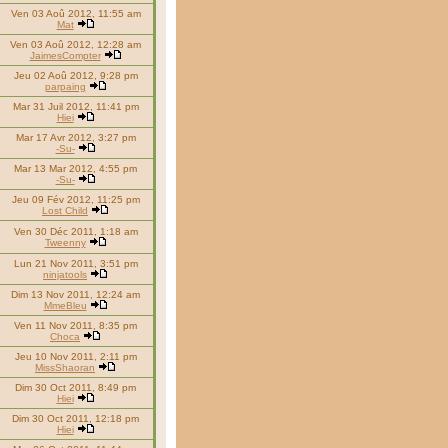
Ven 03 Aoû 2012, 11:55 am
Mat
Ven 03 Aoû 2012, 12:28 am
JaimesCompter
Jeu 02 Aoû 2012, 9:28 pm
parpaing
Mar 31 Juil 2012, 11:41 pm
Hiei
Mar 17 Avr 2012, 3:27 pm
-Su-
Mar 13 Mar 2012, 4:55 pm
-Su-
Jeu 09 Fév 2012, 11:25 pm
Lost Child
Ven 30 Déc 2011, 1:18 am
Tweenny
Lun 21 Nov 2011, 3:51 pm
ninjatools
Dim 13 Nov 2011, 12:24 am
MmeBleu
Ven 11 Nov 2011, 8:35 pm
Choca
Jeu 10 Nov 2011, 2:11 pm
MissShaoran
Dim 30 Oct 2011, 8:49 pm
Hiei
Dim 30 Oct 2011, 12:18 pm
Hiei