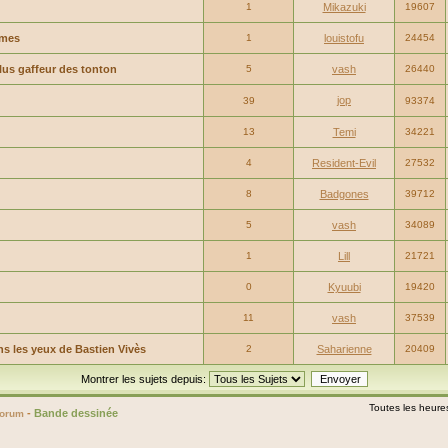
1
Mikazuki
19607
rmes
1
louistofu
24454
lus gaffeur des tonton
5
vash
26440
jop
39
93374
13
Temi
34221
4
Resident-Evil
27532
8
Badgones
39712
5
vash
34089
1
Lill
21721
0
Kyuubi
19420
11
vash
37539
ns les yeux de Bastien Vivès
2
Saharienne
20409
Montrer les sujets depuis:
Toutes les heure
-
Bande dessinée
Forum