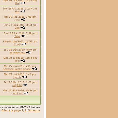
Mer 26 Oct 2011, 11:44 am
Hiei
Mer 26 Oct 2011, 10:57 am
Hiei
Mar 30 Aoû 2011, 3:00 pm
Arlia
Dim 26 Juin 2011, 3:33 am
Z4k
Sam 23 Avr 2011, 7:39 pm
Temi
Dim 06 Mar 2011, 12:51 am
Chujii
Jeu 02 Déc 2010, 8:40 pm
28(milenous)
Mer 28 Juil 2010, 11:46 pm
Hiei
Mar 27 Juil 2010, 7:22 pm
Kakashi Hatake Sensei
Mer 21 Juil 2010, 8:44 pm
Kyuubi
Jeu 25 Mar 2010, 1:20 pm
rolly974
Ven 19 Fév 2010, 10:24 pm
bob lorris
s sont au format GMT + 2 Heures
Aller à la page
1
,
2
Suivante