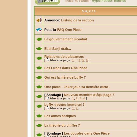
-
Hypothèses/Théories
Index du Forum
Sujets
Annonce:
Listing de la section
Post-it:
FAQ One Piece
Le gouvernement mondial
Et si Sanji était...
Relations de puissances
[
Aller à la page:
1
...
4
,
5
,
6
]
Les Lunes dans One Piece
Qui est la mère de Luffy ?
One piece - Joker joue sa derniére carte -
[ Sondage ]
Nouveau membre d'équipage ?
[
Aller à la page:
1
,
2
,
3
,
4
]
Luffy, devenu immortel ?
[
Aller à la page:
1
,
2
]
Les armes antiques
La théorie du chiffre 7
[ Sondage ]
Les couples dans One Piece
[
Aller à la page:
1
,
2
]