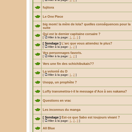
fujitora
Le One Piece
big mom! la mère de lola? quelles conséquences pour la
suite
Qui est le dernier capitaine corsaire ?
[
Aller à la page:
1
,
2
,
3
]
[ Sondage ]
L'arc que vous attendez le plus?
[
Aller à la page:
1
,
2
]
Vos personnages favoris.
[
Aller à la page:
1
,
2
]
Vers une fin des schichibukais??
La volonté du D
[
Aller à la page:
1
,
2
]
Usopp, un prophète ?
Luffy transmettra-t-il le message d'Ace à ses nakama?
Questions en vrac
Les inconnus du manga
[ Sondage ]
Est-ce que Sabo est toujours vivant ?
[
Aller à la page:
1
,
2
,
3
]
All Blue