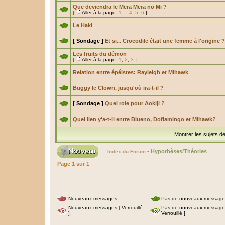
Que deviendra le Mera Mera no Mi ?
[
Aller à la page:
1
...
4
,
5
,
6
]
Le Haki
[ Sondage ]
Et si... Crocodile était une femme à l'origine ?
Les fruits du démon
[
Aller à la page:
1
,
2
,
3
]
Relation entre épéistes: Rayleigh et Mihawk
Buggy le Clown, jusqu'où ira-t-il ?
[ Sondage ]
Quel role pour Aokiji ?
Quel lien y'a-t-il entre Blueno, Doflamingo et Mihawk?
Montrer les sujets d
-
Hypothèses/Théories
Index du Forum
Page
1
sur
1
Nouveaux messages
Pas de nouveaux message
Nouveaux messages [ Verrouillé
Pas de nouveaux message
]
Verrouillé ]