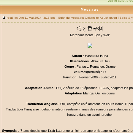
Voir le sujet pr
Message
Posté le: Dim 11 Mai 2014, 3:18 pm
Sujet du message: Ookami to Koushinryou ( Spice & Wo
狼と香辛料
Merchant Meats Spicy Wolf
Auteur
: Hasekura Isuna
Illustrations
: Akakura Juu
Genre
: Fantasy, Romance, Drame
Volumes
(terminé) : 17
Parution
: Février 2006 - Juillet 2011
Adaptation Anime
: Oui, 2 séries de 13 épisodes +1 OAV, adaptant les p
Adaptation Manga
: Oui, en cours
Traduction Anglaise
: Oui, complète coté amateur, en cours (tome 11 paru)
Traduction Française
: début (amateur) seulement, mais des rumeurs persistances sur
l'oeuvre dans un avenir proche.
Synopsis
: 7 ans depuis que Kraft Laurence a finit son apprentissage et s'est lancé s