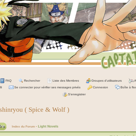
FAQ
Rechercher
Liste des Membres
Groupes d'utilisateurs
A
il
Se connecter pour vérifier ses messages privés
Connexion
Boîte à flo
S'enregistrer
hinryou ( Spice & Wolf )
-
Light Novels
Index du Forum