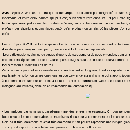
Avis
: Spice & Wolf est un titre qui se démarque tout d'abord par l'originalité de son s
médiévale, et entre deux adultes qui plus est( suffisament rare dans les LN pour être si
fantastique, mais plutôt que des combats à l'épée, des combats menés par un marchant, à 
profitant des situations économiques plutôt qu'en profitant du terrain; où les pièces d'or s
épée.
Ensuite, Spice & Wolf est tout simplement un titre qui se démarque par sa qualité à tout niv
-Les deux personnages principaux, Lawrence et Holo, sont exceptionnels.
-Leurs discussions, pleines de piques d'esprit, de sarcasme et de sous entendus, sont un rég
on rencontre également plusieurs autres personnages hauts en couleurs qui viendront se r
focus restera surtout sur ces deux ci.
-Si la romance pourrait être considérée comme trainant en longueur, il faut se rappeler que
pas la même notion du temps que nous, et que Lawrence est un homme qui a appris à douter
à personne dans son métier, donc la lenteur n'a rien de surprenant. Celle ci est qui plu
dialogues croustillants, donc on en redemande de toute façon x].
- Les intrigues par tome sont parfaitement menées et très intéressantes. On pourrait pen
l'économie et les tours pendables de marchants risque dur à comprendre et plus ennuyeux qu
Cela se lit très facilement, et c'est très accrocheur. On pourra reprocher une intrigue glob
sans grand impact sur la satisfaction éprouvée en finissant cette oeuvre.