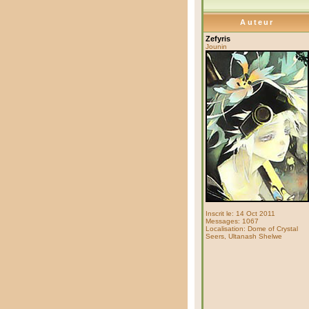
Auteur
Zefyris
Jounin
Inscrit le: 14 Oct 2011
Messages: 1067
Localisation: Dome of Crystal
Seers, Ultanash Shelwe