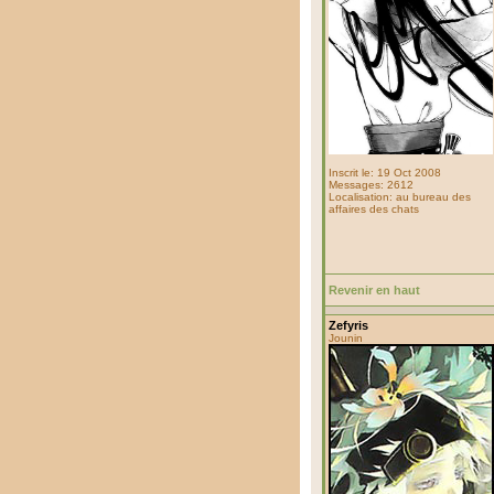
Inscrit le: 19 Oct 2008
Messages: 2612
Localisation: au bureau des
affaires des chats
Revenir en haut
Zefyris
Jounin