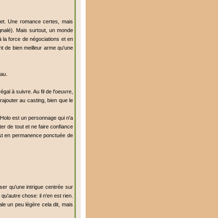
ujet. Une romance certes, mais
gnalé). Mais surtout, un monde
la force de négociations et en
ont de bien meilleur arme qu'une
eau.
al à suivre. Au fil de l'oeuvre,
ajouter au casting, bien que le
 Holo est un personnage qui n'a
 de tout et ne faire confiance
s est en permanence ponctuée de
ser qu'une intrigue centrée sur
'autre chose: il n'en est rien.
ale un peu légère cela dit, mais