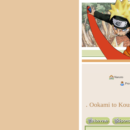
Naruto
Prof
. Ookami to Kous