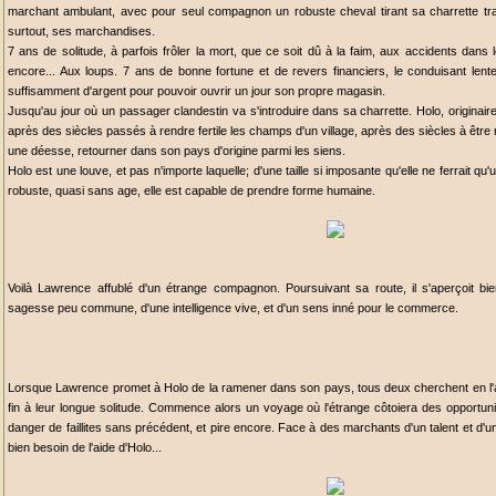
marchant ambulant, avec pour seul compagnon un robuste cheval tirant sa charrette tr
surtout, ses marchandises.
7 ans de solitude, à parfois frôler la mort, que ce soit dû à la faim, aux accidents dan
encore... Aux loups. 7 ans de bonne fortune et de revers financiers, le conduisant lent
suffisamment d'argent pour pouvoir ouvrir un jour son propre magasin.
Jusqu'au jour où un passager clandestin va s'introduire dans sa charrette. Holo, originaire
après des siècles passés à rendre fertile les champs d'un village, après des siècles à êtr
une déesse, retourner dans son pays d'origine parmi les siens.
Holo est une louve, et pas n'importe laquelle; d'une taille si imposante qu'elle ne ferrait
robuste, quasi sans age, elle est capable de prendre forme humaine.
Voilà Lawrence affublé d'un étrange compagnon. Poursuivant sa route, il s'aperçoit bie
sagesse peu commune, d'une intelligence vive, et d'un sens inné pour le commerce.
Lorsque Lawrence promet à Holo de la ramener dans son pays, tous deux cherchent en l'
fin à leur longue solitude. Commence alors un voyage où l'étrange côtoiera des opportuni
danger de faillites sans précédent, et pire encore. Face à des marchants d'un talent et d
bien besoin de l'aide d'Holo...