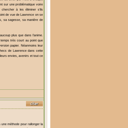
nent sur une problématique voire
chercher à les éliminer s’ils
 point de vue de Lawrence on se
es, sa sagesse, sa manière de
eaucoup plus que dans l’anime.
e temps très court au point que
 version papier. Néanmoins leur
 échecs de Lawrence dans cette
leurs envies, avenirs et tout ce
s une méthode pour rallonger la