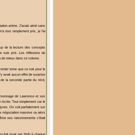
tation anime. J’avais aimé sans
a tout simplement pris, je l’ai
up de la lecture des concepts
 suis pris. Les réflexions de
y a de mieux dans ce volume.
remier tome que ce soit pour le
’y avait aucun effet de surprise
e la seconde partie du récit,
personnage de Lawrence et ses
écrite. Tout simplement car le
lyses. On voit parfaitement sur
la négociation massive ou alors
ême ses raisonnements c’était
e fait avoir par Holo à chaque