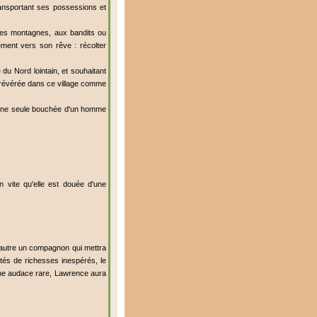
ansportant ses possessions et
s les montagnes, aux bandits ou
ement vers son rêve : récolter
 du Nord lointain, et souhaitant
e révérée dans ce village comme
 qu'une seule bouchée d'un homme
n vite qu'elle est douée d'une
autre un compagnon qui mettra
tés de richesses inespérés, le
'une audace rare, Lawrence aura