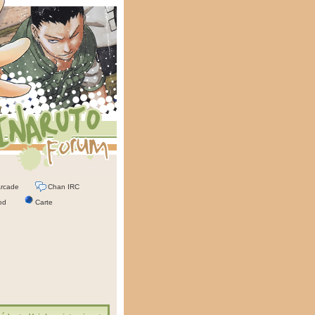
rcade
Chan IRC
od
Carte