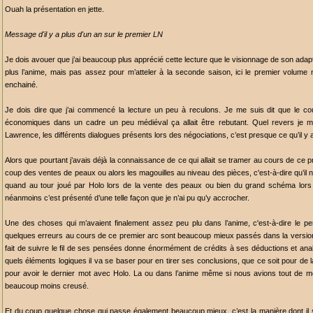
Ouah la présentation en jette.
Message d'il y a plus d'un an sur le premier LN
Je dois avouer que j’ai beaucoup plus apprécié cette lecture que le visionnage de son adap
plus l’anime, mais pas assez pour m’atteler à la seconde saison, ici le premier volume m’
enchainé.
Je dois dire que j’ai commencé la lecture un peu à reculons. Je me suis dit que le co
économiques dans un cadre un peu médiéval ça allait être rebutant. Quel revers je me
Lawrence, les différents dialogues présents lors des négociations, c’est presque ce qu’il 
Alors que pourtant j’avais déjà la connaissance de ce qui allait se tramer au cours de ce p
coup des ventes de peaux ou alors les magouilles au niveau des pièces, c'est-à-dire qu’il n
quand au tour joué par Holo lors de la vente des peaux ou bien du grand schéma lors d
néanmoins c’est présenté d’une telle façon que je n’ai pu qu’y accrocher.
Une des choses qui m’avaient finalement assez peu plu dans l’anime, c'est-à-dire le 
quelques erreurs au cours de ce premier arc sont beaucoup mieux passés dans la version 
fait de suivre le fil de ses pensées donne énormément de crédits à ses déductions et ana
quels éléments logiques il va se baser pour en tirer ses conclusions, que ce soit pour de 
pour avoir le dernier mot avec Holo. La ou dans l’anime même si nous avions tout de m
beaucoup moins creusé.
Et du coup quelque chose qui passe également beaucoup mieux, c’est la manière dont il s