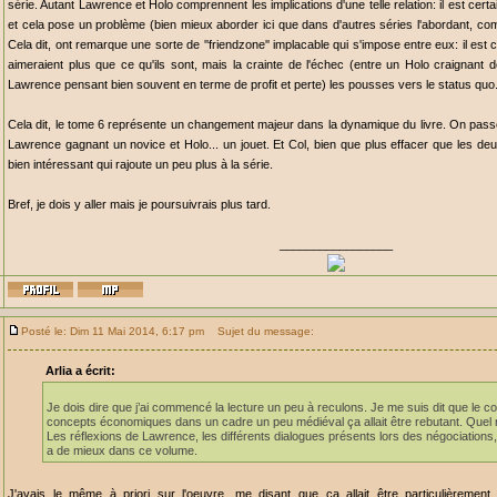
série. Autant Lawrence et Holo comprennent les implications d'une telle relation: il est cer
et cela pose un problème (bien mieux aborder ici que dans d'autres séries l'abordant, c
Cela dit, ont remarque une sorte de ''friendzone'' implacable qui s'impose entre eux: il est 
aimeraient plus que ce qu'ils sont, mais la crainte de l'échec (entre un Holo craignant d
Lawrence pensant bien souvent en terme de profit et perte) les pousses vers le status quo
Cela dit, le tome 6 représente un changement majeur dans la dynamique du livre. On passe
Lawrence gagnant un novice et Holo... un jouet. Et Col, bien que plus effacer que les de
bien intéressant qui rajoute un peu plus à la série.
Bref, je dois y aller mais je poursuivrais plus tard.
_________________
Posté le: Dim 11 Mai 2014, 6:17 pm
Sujet du message:
Arlia a écrit:
Je dois dire que j’ai commencé la lecture un peu à reculons. Je me suis dit que le co
concepts économiques dans un cadre un peu médiéval ça allait être rebutant. Quel r
Les réflexions de Lawrence, les différents dialogues présents lors des négociations, 
a de mieux dans ce volume.
J'avais le même à priori sur l'oeuvre, me disant que ça allait être particulièreme