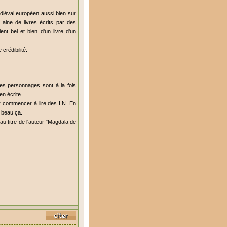
diéval européen aussi bien sur
aine de livres écrits par des
ient bel et bien d'un livre d'un
crédibilité.
Les personnages sont à la fois
en écrite.
ur commencer à lire des LN. En
s beau ça.
u titre de l'auteur "Magdala de