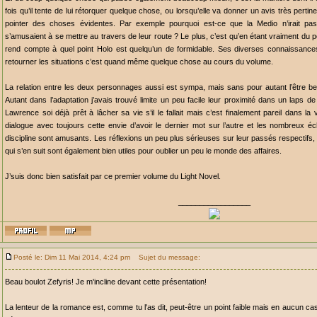
fois qu’il tente de lui rétorquer quelque chose, ou lorsqu’elle va donner un avis très perti
pointer des choses évidentes. Par exemple pourquoi est-ce que la Medio n’irait pas 
s’amusaient à se mettre au travers de leur route ? Le plus, c’est qu’en étant vraiment du
rend compte à quel point Holo est quelqu’un de formidable. Ses diverses connaissanc
retourner les situations c’est quand même quelque chose au cours du volume.
La relation entre les deux personnages aussi est sympa, mais sans pour autant l’être b
Autant dans l’adaptation j’avais trouvé limite un peu facile leur proximité dans un laps d
Lawrence soi déjà prêt à lâcher sa vie s’il le fallait mais c’est finalement pareil dans la
dialogue avec toujours cette envie d’avoir le dernier mot sur l’autre et les nombreux
discipline sont amusants. Les réflexions un peu plus sérieuses sur leur passés respectifs, 
qui s’en suit sont également bien utiles pour oublier un peu le monde des affaires.
J’suis donc bien satisfait par ce premier volume du Light Novel.
_________________
Posté le: Dim 11 Mai 2014, 4:24 pm
Sujet du message:
Beau boulot Zefyris! Je m'incline devant cette présentation!
La lenteur de la romance est, comme tu l'as dit, peut-être un point faible mais en aucun ca