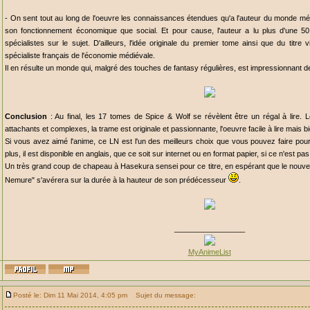
- On sent tout au long de l'oeuvre les connaissances étendues qu'a l'auteur du monde mé
son fonctionnement économique que social. Et pour cause, l'auteur a lu plus d'une 50 
spécialistes sur le sujet. D'ailleurs, l'idée originale du premier tome ainsi que du titre v
spécialiste français de l'économie médiévale.
Il en résulte un monde qui, malgré des touches de fantasy régulières, est impressionnant de 
Conclusion
: Au final, les 17 tomes de Spice & Wolf se révèlent être un régal à lire. 
attachants et complexes, la trame est originale et passionnante, l'oeuvre facile à lire mais bi
Si vous avez aimé l'anime, ce LN est l'un des meilleurs choix que vous pouvez faire po
plus, il est disponible en anglais, que ce soit sur internet ou en format papier, si ce n'est pa
Un très grand coup de chapeau à Hasekura sensei pour ce titre, en espérant que le nouvea
Nemure" s'avérera sur la durée à la hauteur de son prédécesseur
.
_________________
MyAnimeList
Posté le: Dim 11 Mai 2014, 4:05 pm
Sujet du message: