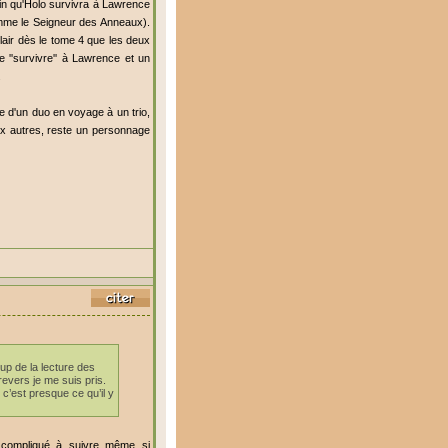
tain qu'Holo survivra à Lawrence
omme le Seigneur des Anneaux).
clair dès le tome 4 que les deux
e ''survivre'' à Lawrence et un
.
 d'un duo en voyage à un trio,
ux autres, reste un personnage
up de la lecture des
evers je me suis pris.
c’est presque ce qu’il y
nt compliqué à suivre même si