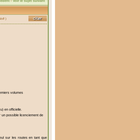
écédent
-
Voir le sujet suivant
lf )
remiers volumes
 en officielle.
 un possible licenciement de
eul sur les routes en tant que