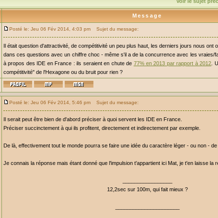
Voir le sujet pr
Message
Posté le: Jeu 06 Fév 2014, 4:03 pm
Sujet du message:
Il était question d'attractivité, de compétitivité un peu plus haut, les derniers jours nous ont 
dans ces questions avec un chiffre choc - même s'il a de la concurrence avec les vraies/fa
à propos des IDE en France : ils seraient en chute de
77% en 2013 par rapport à 2012
. 
compétitivité" de l'Hexagone ou du bruit pour rien ?
Posté le: Jeu 06 Fév 2014, 5:46 pm
Sujet du message:
Il serait peut être bien de d'abord préciser à quoi servent les IDE en France.
Préciser succinctement à qui ils profitent, directement et indirectement par exemple.
De là, effectivement tout le monde pourra se faire une idée du caractère léger - ou non - de 
Je connais la réponse mais étant donné que l'impulsion t'appartient ici Mat, je t'en laisse la r
_________________
12,2sec sur 100m, qui fait mieux ?
______________________