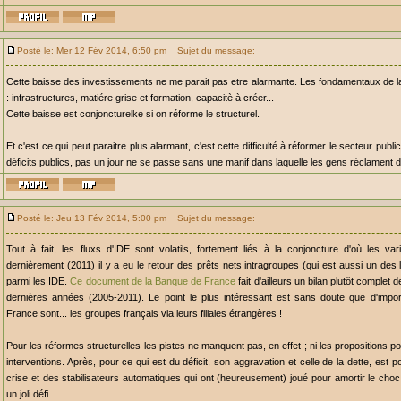
Posté le: Mer 12 Fév 2014, 6:50 pm
Sujet du message:
Cette baisse des investissements ne me parait pas etre alarmante. Les fondamentaux de l
: infrastructures, matiére grise et formation, capacitè à créer...
Cette baisse est conjoncturelke si on réforme le structurel.
Et c'est ce qui peut paraitre plus alarmant, c'est cette difficulté à réformer le secteur publ
déficits publics, pas un jour ne se passe sans une manif dans laquelle les gens réclament d
Posté le: Jeu 13 Fév 2014, 5:00 pm
Sujet du message:
Tout à fait, les fluxs d'IDE sont volatils, fortement liés à la conjoncture d'où les va
dernièrement (2011) il y a eu le retour des prêts nets intragroupes (qui est aussi un des le
parmi les IDE.
Ce document de la Banque de France
fait d'ailleurs un bilan plutôt complet
dernières années (2005-2011). Le point le plus intéressant est sans doute que d'impor
France sont... les groupes français via leurs filiales étrangères !
Pour les réformes structurelles les pistes ne manquent pas, en effet ; ni les propositions pour
interventions. Après, pour ce qui est du déficit, son aggravation et celle de la dette, est po
crise et des stabilisateurs automatiques qui ont (heureusement) joué pour amortir le cho
un joli défi.