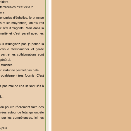
sident.
territoriales c'est cela ?
eurs.
conomies d'échelles. le principe
s et les moyennes), on n'aurait
re réduit d'agents. Mais dans la
ité et c'est pareil avec les
vous n'imaginez pas je pense la
continué d'embaucher et garde
art et les collaborations sont
 général.
itulaires.
ur statut ne permet pas cela.
robablement très fournis. C’est
 pas mal de cas ils sont liés à
...
où on pourra réellement faire des
ées autour de l'état qui ont été
sur les compétences. ici, les
 plus.