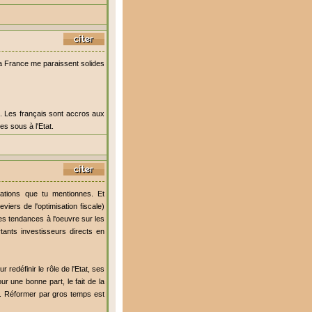
a France me paraissent solides
ic. Les français sont accros aux
es sous à l'Etat.
riations que tu mentionnes. Et
viers de l'optimisation fiscale)
 des tendances à l'oeuvre sur les
tants investisseurs directs en
 redéfinir le rôle de l'Etat, ses
ur une bonne part, le fait de la
c. Réformer par gros temps est