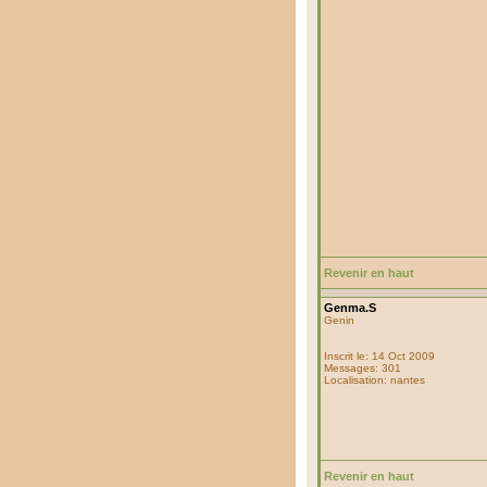
Revenir en haut
Genma.S
Genin
Inscrit le: 14 Oct 2009
Messages: 301
Localisation: nantes
Revenir en haut