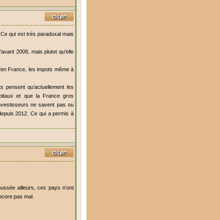
 Ce qui est trés paradoxal mais
avant 2008, mais plutot qu'elle
u'en France, les impots même à
ts pensent qu'actuellement les
pitaux et que la France gros
investisseurs ne savent pas ou
s depuis 2012. Ce qui a permis à
oussée ailleurs, ces pays n'ont
ncore pas mal.