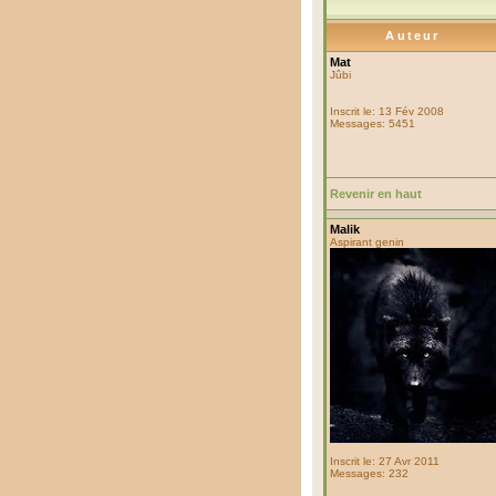
Auteur
Mat
Jûbi
Inscrit le: 13 Fév 2008
Messages: 5451
Revenir en haut
Malik
Aspirant genin
Inscrit le: 27 Avr 2011
Messages: 232