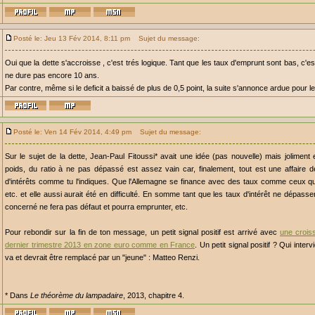
Posté le: Jeu 13 Fév 2014, 8:11 pm
Sujet du message:
Oui que la dette s'accroisse , c'est trés logique. Tant que les taux d'emprunt sont bas, c'
ne dure pas encore 10 ans.
Par contre, même si le deficit a baissé de plus de 0,5 point, la suite s'annonce ardue pour 
Posté le: Ven 14 Fév 2014, 4:49 pm
Sujet du message:
Sur le sujet de la dette, Jean-Paul Fitoussi* avait une idée (pas nouvelle) mais jolimen
poids, du ratio à ne pas dépassé est assez vain car, finalement, tout est une affaire 
d'intérêts comme tu l'indiques. Que l'Allemagne se finance avec des taux comme ceux qui
etc. et elle aussi aurait été en difficulté. En somme tant que les taux d'intérêt ne dépasse
concerné ne fera pas défaut et pourra emprunter, etc.
Pour rebondir sur la fin de ton message, un petit signal positif est arrivé avec
une crois
dernier trimestre 2013 en zone euro comme en France
. Un petit signal positif ? Qui interv
va et devrait être remplacé par un "jeune" : Matteo Renzi.
* Dans
Le théorème du lampadaire
, 2013, chapitre 4.