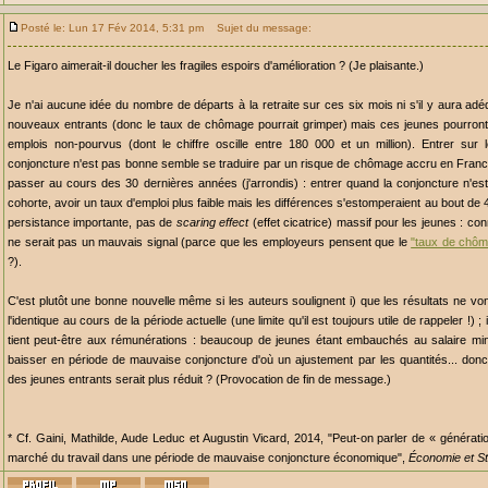
Posté le: Lun 17 Fév 2014, 5:31 pm
Sujet du message:
Le Figaro aimerait-il doucher les fragiles espoirs d'amélioration ? (Je plaisante.)
Je n'ai aucune idée du nombre de départs à la retraite sur ces six mois ni s'il y aura adé
nouveaux entrants (donc le taux de chômage pourrait grimper) mais ces jeunes pourront
emplois non-pourvus (dont le chiffre oscille entre 180 000 et un million). Entrer sur
conjoncture n'est pas bonne semble se traduire par un risque de chômage accru en France
passer au cours des 30 dernières années (j'arrondis) : entrer quand la conjoncture n'est
cohorte, avoir un taux d'emploi plus faible mais les différences s'estomperaient au bout de 4
persistance importante, pas de
scaring effect
(effet cicatrice) massif pour les jeunes : co
ne serait pas un mauvais signal (parce que les employeurs pensent que le
"taux de chôm
?).
C'est plutôt une bonne nouvelle même si les auteurs soulignent i) que les résultats ne vo
l'identique au cours de la période actuelle (une limite qu'il est toujours utile de rappeler !) ;
tient peut-être aux rémunérations : beaucoup de jeunes étant embauchés au salaire mi
baisser en période de mauvaise conjoncture d'où un ajustement par les quantités... don
des jeunes entrants serait plus réduit ? (Provocation de fin de message.)
* Cf. Gaini, Mathilde, Aude Leduc et Augustin Vicard, 2014, "Peut-on parler de « génératio
marché du travail dans une période de mauvaise conjoncture économique",
Économie et St