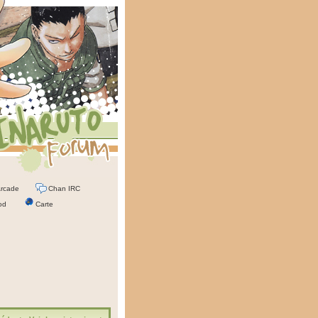
rcade
Chan IRC
od
Carte