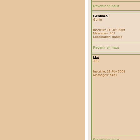
Revenir en haut
Genma.S
Genin
Inscrit le: 14 Oct 2009
Messages: 301
Localisation: nantes
Revenir en haut
Mat
Jûbi
Inscrit le: 13 Fév 2008
Messages: 5451
Revenir en haut