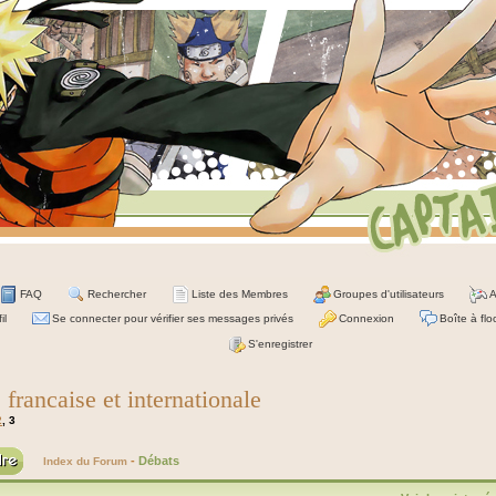
FAQ
Rechercher
Liste des Membres
Groupes d'utilisateurs
A
il
Se connecter pour vérifier ses messages privés
Connexion
Boîte à flo
S'enregistrer
francaise et internationale
2
,
3
-
Débats
Index du Forum