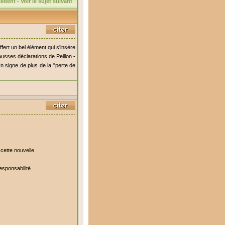
écédent
-
Voir le sujet suivant
offert un bel élément qui s'insère
usses déclarations de Peillon -
Un signe de plus de la "perte de
cette nouvelle.
esponsabilité.