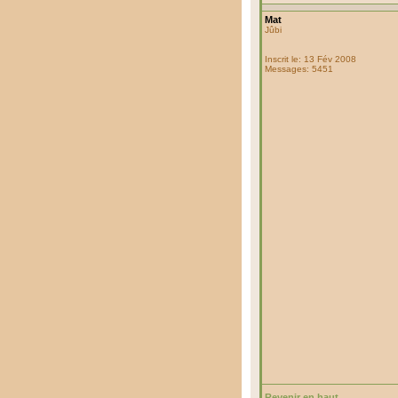
Mat
Jûbi
Inscrit le: 13 Fév 2008
Messages: 5451
Revenir en haut