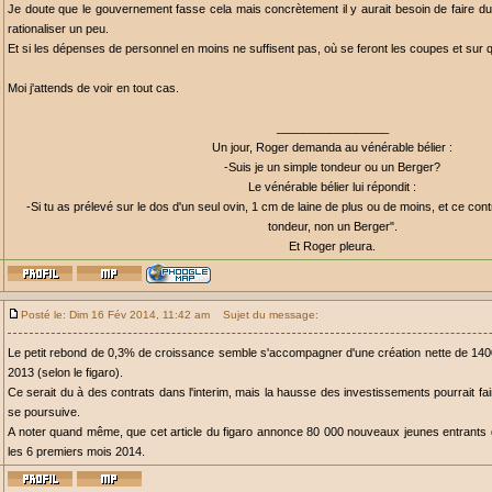
Je doute que le gouvernement fasse cela mais concrètement il y aurait besoin de faire d
rationaliser un peu.
Et si les dépenses de personnel en moins ne suffisent pas, où se feront les coupes et sur 
Moi j'attends de voir en tout cas.
_________________
Un jour, Roger demanda au vénérable bélier :
-Suis je un simple tondeur ou un Berger?
Le vénérable bélier lui répondit :
-Si tu as prélevé sur le dos d'un seul ovin, 1 cm de laine de plus ou de moins, et ce cont
tondeur, non un Berger".
Et Roger pleura.
Posté le: Dim 16 Fév 2014, 11:42 am
Sujet du message:
Le petit rebond de 0,3% de croissance semble s'accompagner d'une création nette de 1400
2013 (selon le figaro).
Ce serait du à des contrats dans l'interim, mais la hausse des investissements pourrait fa
se poursuive.
A noter quand même, que cet article du figaro annonce 80 000 nouveaux jeunes entrants 
les 6 premiers mois 2014.