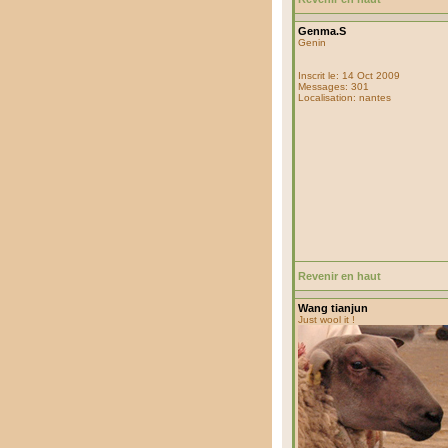
Genma.S
Genin
Inscrit le: 14 Oct 2009
Messages: 301
Localisation: nantes
Revenir en haut
Wang tianjun
Just wool it !