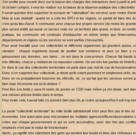
J'en profite pour revenir donc sur la baisse des charges des entreprises dont a parlé le pré
Si j'ai bien compris, il veut les réaliser sur la baisse de la dépense publique des collectivités 
Il serait question d'en supprimer et essayer de "rationaliser" les services avec moins d'act
Mais je suis dubitatif : quand on a crée les EPCI et les régions, on parlait de faire des é
c'est qu'au lieu d'avoir X communes avec chacun leur propre service (du moins les grande
plus qu'une entité qui aurait ce service mais sur un territoire plus grand, et donc un nomb
pratique, les communes ont continués d'embaucher en même temps que l'intercommunal
départements et régions où les services se sont parfois chevauchés.
Pour avoir travaillé pour ces collectivités et différents organismes qui gravitent autour, 
situation : chaque organisme essaie de justifier son existence et pour ce faire a 
jalousement ses données, ses biens... on est dans la concurrence. Chacun fait bande à p
très difficiles, chacun y mettant de sa mauvaise volonté. On est très loin parfois de l'intérêt
Or dans le cas des collectivités territoriales on parle dans pas mal de cas de fonctionnaires t
Donc si on supprime leur collectivité, je doute qu'ils soient purement et simplement virés, le
Donc on va probablement fusionner les effectifs, ok. ce qui fait que les services seront p
bien mais l'économie est où là dedans ?
Peut être à la limite y aura t'il moins de postes en CDD mais même ça j'en doute, tant dans
une mission précise limitée dans le temps.
Pour éviter cela, il aurait fallu s'y prendre bien plus tôt, je crains qu'aujourd'hui il soit trop tard
La partie "collectivité territoriale" du mille feuille administratif n'est peut être pas le lieu 
économies. Une autre piste pour moi seraient les multiples agences/offices/observatoires cr
crées par chaque gouvernement et qui se sont accumulées, avec des fois des conflits 
employés n'ont pas le statut de fonctionnaire.
Après, ça signifie très clairement des gens qui perdent leur boulot et donc des chômeurs en