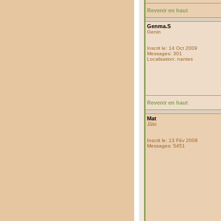
Revenir en haut
Genma.S
Genin
Inscrit le: 14 Oct 2009
Messages: 301
Localisation: nantes
Revenir en haut
Mat
Jûbi
Inscrit le: 13 Fév 2008
Messages: 5451