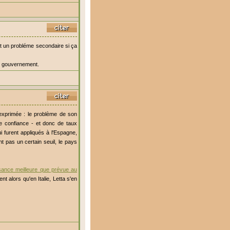
est un probléme secondaire si ça
le gouvernement.
t exprimée : le problème de son
de confiance - et donc de taux
 furent appliqués à l'Espagne,
nt pas un certain seuil, le pays
sance meilleure que prévue au
ient alors qu'en Italie, Letta s'en