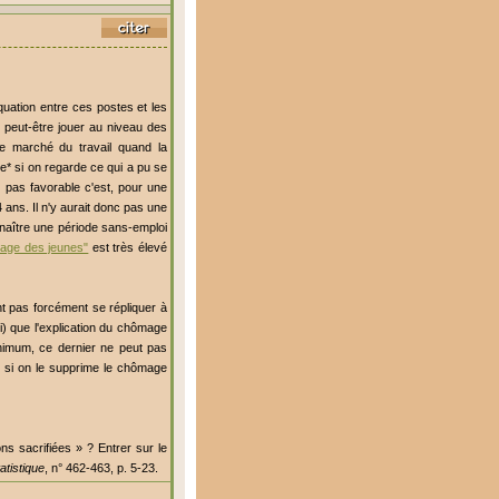
quation entre ces postes et les
 peut-être jouer au niveau des
 le marché du travail quand la
* si on regarde ce qui a pu se
 pas favorable c'est, pour une
 ans. Il n'y aurait donc pas une
nnaître une période sans-emploi
age des jeunes"
est très élevé
nt pas forcément se répliquer à
 ii) que l'explication du chômage
nimum, ce dernier ne peut pas
c si on le supprime le chômage
ns sacrifiées » ? Entrer sur le
atistique
, n° 462-463, p. 5-23.