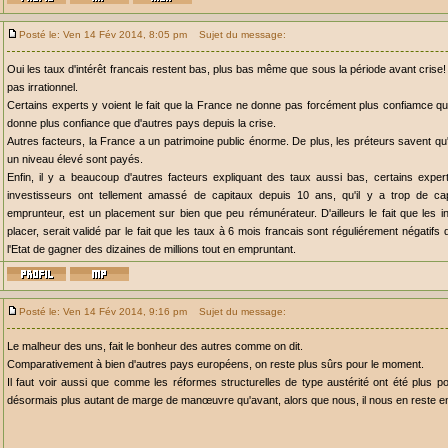
Posté le: Ven 14 Fév 2014, 8:05 pm
Sujet du message:
Oui les taux d'intérêt francais restent bas, plus bas même que sous la période avant crise!
pas irrationnel.
Certains experts y voient le fait que la France ne donne pas forcément plus confiamce qu'
donne plus confiance que d'autres pays depuis la crise.
Autres facteurs, la France a un patrimoine public énorme. De plus, les préteurs savent q
un niveau élevé sont payés.
Enfin, il y a beaucoup d'autres facteurs expliquant des taux aussi bas, certains exper
investisseurs ont tellement amassé de capitaux depuis 10 ans, qu'il y a trop de ca
emprunteur, est un placement sur bien que peu rémunérateur. D'ailleurs le fait que les 
placer, serait validé par le fait que les taux à 6 mois francais sont réguliérement négatif
l'Etat de gagner des dizaines de millions tout en empruntant.
Posté le: Ven 14 Fév 2014, 9:16 pm
Sujet du message:
Le malheur des uns, fait le bonheur des autres comme on dit.
Comparativement à bien d'autres pays européens, on reste plus sûrs pour le moment.
Il faut voir aussi que comme les réformes structurelles de type austérité ont été plus p
désormais plus autant de marge de manœuvre qu'avant, alors que nous, il nous en reste e