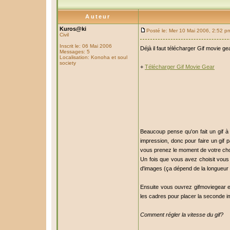
Auteur
Kuros@ki
Posté le: Mer 10 Mai 2006, 2:52 p
Civil
Inscrit le: 06 Mai 2006
Déjà il faut télécharger Gif movie gea
Messages: 5
Localisation: Konoha et soul
society
+
Télécharger Gif Movie Gear
Beaucoup pense qu'on fait un gif à 
impression, donc pour faire un gi
vous prenez le moment de votre cho
Un fois que vous avez choisit vous
d'images (ça dépend de la longueur 
Ensuite vous ouvrez gifmoviegear 
les cadres pour placer la seconde im
Comment régler la vitesse du gif?