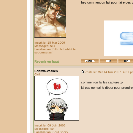
hey comment on fait pour faire des 
Inscrit le: 15 Mar 2006
Messages: 511
Localisation: Bilbo le hobbit te
sodomiseras !
Revenir en haut
uchiwa-vasken
Posté le: Mer 14 Mar 2007, 4:31 p
Civil
commen on fai les capture :p
jai pas compri le début pour prendre
Inscrit le: 09 Juin 2006
Messages: 49
Localisation: Soul Socity...