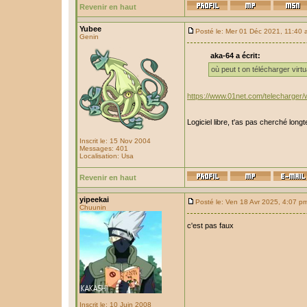
Revenir en haut
Yubee
Posté le: Mer 01 Déc 2021, 11:40
Genin
aka-64 a écrit:
où peut t on télécharger virt
https://www.01net.com/telecharger/w
Logiciel libre, t'as pas cherché lo
Inscrit le: 15 Nov 2004
Messages: 401
Localisation: Usa
Revenir en haut
yipeekai
Posté le: Ven 18 Avr 2025, 4:07 p
Chuunin
c'est pas faux
Inscrit le: 10 Juin 2008