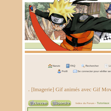
Naruto
FAQ
Rechercher
L
Profil
Se connecter pour vérifier s
. [Imagerie] Gif animés avec Gif Mo
-
Tutoriaux
Index du Forum