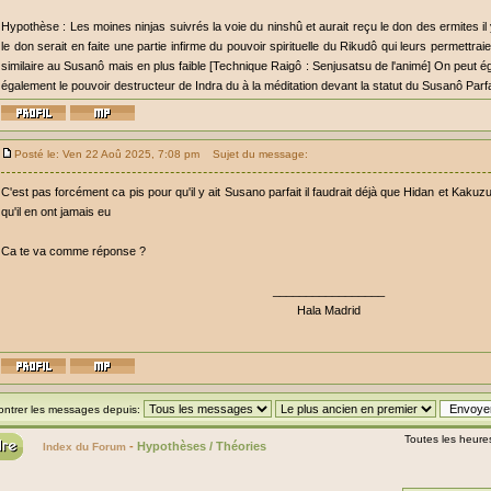
Hypothèse : Les moines ninjas suivrés la voie du ninshû et aurait reçu le don des ermites i
le don serait en faite une partie infirme du pouvoir spirituelle du Rikudô qui leurs permettrai
similaire au Susanô mais en plus faible [Technique Raigô : Senjusatsu de l'animé] On peut é
également le pouvoir destructeur de Indra du à la méditation devant la statut du Susanô Parfa
Posté le: Ven 22 Aoû 2025, 7:08 pm
Sujet du message:
C'est pas forcément ca pis pour qu'il y ait Susano parfait il faudrait déjà que Hidan et Kakuzu 
qu'il en ont jamais eu
Ca te va comme réponse ?
_________________
Hala Madrid
ontrer les messages depuis:
Toutes les heure
-
Hypothèses / Théories
Index du Forum