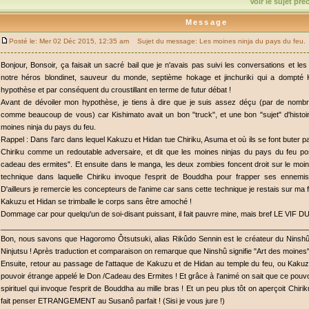
Voir le sujet pr
Message
Posté le: Mer 02 Déc 2015, 12:35 am
Sujet du message: Les moines ninja du pays du feu.
Bonjour, Bonsoir, ça faisait un sacré bail que je n'avais pas suivi les conversations et le
notre héros blondinet, sauveur du monde, septième hokage et jinchuriki qui a dompté 
hypothèse et par conséquent du croustillant en terme de futur débat !
Avant de dévoiler mon hypothèse, je tiens à dire que je suis assez déçu (par de nom
comme beaucoup de vous) car Kishimato avait un bon "truck", et une bon "sujet" d'histoire
moines ninja du pays du feu.
Rappel : Dans l'arc dans lequel Kakuzu et Hidan tue Chiriku, Asuma et où ils se font buter p
Chiriku comme un redoutable adversaire, et dit que les moines ninjas du pays du feu p
cadeau des ermites". Et ensuite dans le manga, les deux zombies foncent droit sur le moin
technique dans laquelle Chiriku invoque l'esprit de Bouddha pour frapper ses ennemi
D'ailleurs je remercie les concepteurs de l'anime car sans cette technique je restais sur ma
Kakuzu et Hidan se trimballe le corps sans être amoché !
Dommage car pour quelqu'un de soi-disant puissant, il fait pauvre mine, mais bref LE VIF 
__________________________________________________________________________
Bon, nous savons que Hagoromo Ôtsutsuki, alias Rikûdo Sennin est le créateur du Ninshû,
Ninjutsu ! Après traduction et comparaison on remarque que Ninshû signifie "Art des moines" 
Ensuite, retour au passage de l'attaque de Kakuzu et de Hidan au temple du feu, ou Kaku
pouvoir étrange appelé le Don /Cadeau des Ermites ! Et grâce à l'animé on sait que ce pouvoi
spirituel qui invoque l'esprit de Bouddha au mille bras ! Et un peu plus tôt on aperçoit Chiri
fait penser ETRANGEMENT au Susanô parfait ! (Sisi je vous jure !)