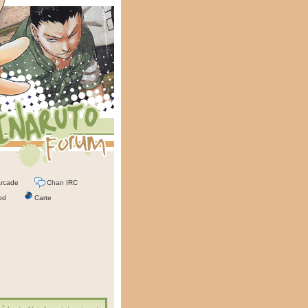
rcade
Chan IRC
od
Carte