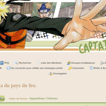
FAQ
Rechercher
Liste des Membres
Groupes d'utilisateurs
A
il
Se connecter pour vérifier ses messages privés
Connexion
Boîte à flo
S'enregistrer
ja du pays du feu.
-
Hypothèses / Théories
Index du Forum