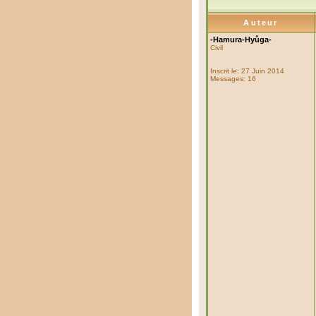
Auteur
-Hamura-Hyûga-
Civil
Inscrit le: 27 Juin 2014
Messages: 16