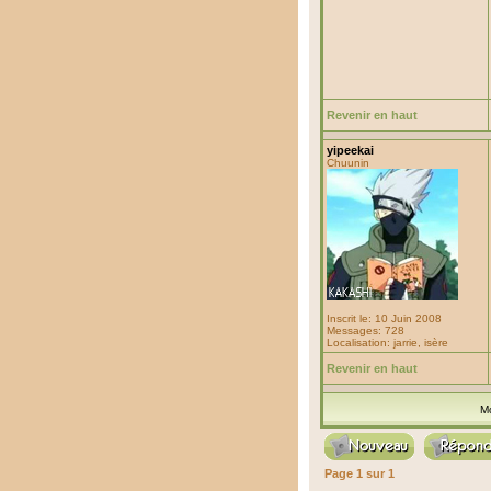
Revenir en haut
yipeekai
Chuunin
Inscrit le: 10 Juin 2008
Messages: 728
Localisation: jarrie, isère
Revenir en haut
M
Page
1
sur
1