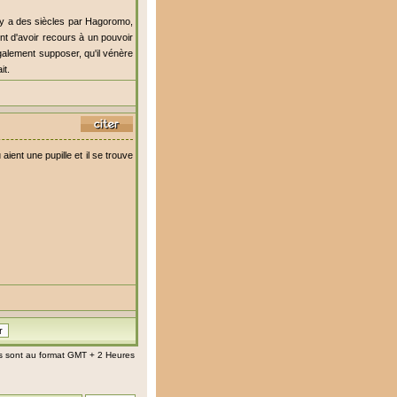
l y a des siècles par Hagoromo,
ent d'avoir recours à un pouvoir
galement supposer, qu'il vénère
it.
aient une pupille et il se trouve
s sont au format GMT + 2 Heures