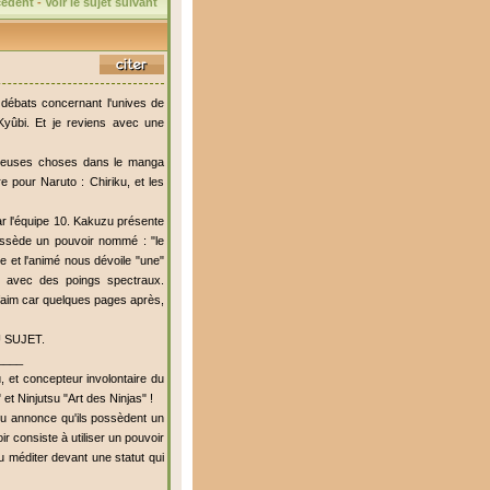
écédent
-
Voir le sujet suivant
s débats concernant l'unives de
Kyûbi. Et je reviens avec une
breuses choses dans le manga
 pour Naruto : Chiriku, et les
ar l'équipe 10. Kakuzu présente
ossède un pouvoir nommé : "le
e et l'animé nous dévoile "une"
s avec des poings spectraux.
 faim car quelques pages après,
DU SUJET.
____
 et concepteur involontaire du
et Ninjutsu "Art des Ninjas" !
zu annonce qu'ils possèdent un
r consiste à utiliser un pouvoir
ku méditer devant une statut qui