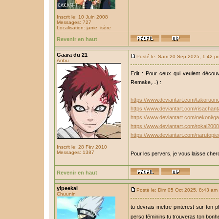
Inscrit le: 10 Juin 2008
Messages: 727
Localisation: jarrie, isère
Revenir en haut
Gaara du 21
Posté le: Sam 20 Sep 2025, 1:42 p
Anbu
Edit : Pour ceux qui veulent découv
Remake,...) :
https://www.deviantart.com/takoruon
https://www.deviantart.com/risachant
https://www.deviantart.com/nekoni/g
https://www.deviantart.com/tokai2000
https://www.deviantart.com/narutopie
Inscrit le: 28 Fév 2010
Messages: 1387
Pour les pervers, je vous laisse cher
Revenir en haut
yipeekai
Posté le: Dim 05 Oct 2025, 8:43 am
Chuunin
tu devrais mettre pinterest sur ton 
perso féminins tu trouveras ton bon