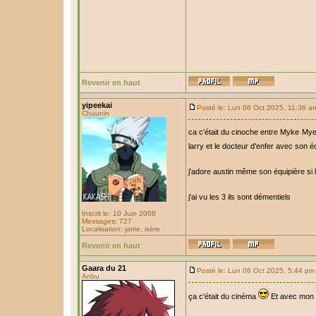
Revenir en haut
yipeekai
Posté le: Lun 06 Oct 2025, 11:36 a
Chuunin
ca c'était du cinoche entre Myke Mye
larry et le docteur d'enfer avec son é
j'adore austin même son équipière si le
j'ai vu les 3 ils sont démentiels
Inscrit le: 10 Juin 2008
Messages: 727
Localisation: jarrie, isère
Revenir en haut
Gaara du 21
Posté le: Lun 06 Oct 2025, 5:44 pm
Anbu
ça c'était du cinéma
Et avec mon p