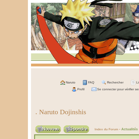
Naruto
FAQ
Rechercher
L
Profil
Se connecter pour vérifier s
. Naruto Dojinshis
-
Actualités
Index du Forum